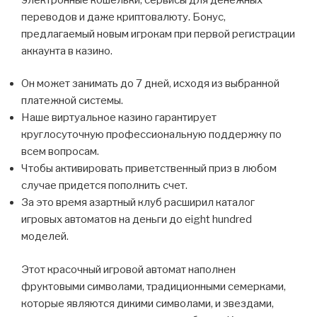
переводов и даже криптовалюту. Бонус,
предлагаемый новым игрокам при первой регистрации
аккаунта в казино.
Он может занимать до 7 дней, исходя из выбранной
платежной системы.
Наше виртуальное казино гарантирует
круглосуточную профессиональную поддержку по
всем вопросам.
Чтобы активировать приветственный приз в любом
случае придется пополнить счет.
За это время азартный клуб расширил каталог
игровых автоматов на деньги до eight hundred
моделей.
Этот красочный игровой автомат наполнен
фруктовыми символами, традиционными семерками,
которые являются дикими символами, и звездами,