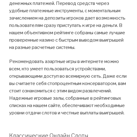
денежных платежей. Перевод средств через
удобные платежные инструменты, с моментальным
зачислением на депозиты игроков дает возможность
пользователям сразу приступать к игре на деньги. В
нашем объективном рейтинге собраны самые лучшие
проверенные казино с быстрым выводом выигрышей
на разные расчетные системы.
Рекомендовать азартные игры в интернете можно
всем, кто умеет пользоваться устройствами,
открывающими доступ во всемирную сеть. Даже если
вы считаете себя стопроцентным консерватором, вам
стоит ознакомиться с этим видом развлечений.
Надежные игровые залы, собранные в рейтинговых
списках на нашем сайте, обеспечивают необходимые
уровни отдачи слотов и честные выплаты выигрышей.
Классические Онлайн Слоты