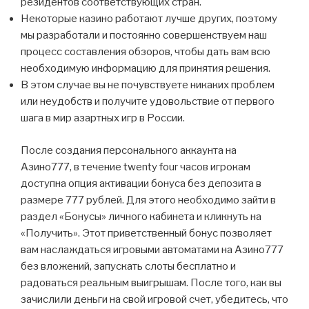
резидентов соответствующих стран.
Некоторые казино работают лучше других, поэтому
мы разработали и постоянно совершенствуем наш
процесс составления обзоров, чтобы дать вам всю
необходимую информацию для принятия решения.
В этом случае вы не почувствуете никаких проблем
или неудобств и получите удовольствие от первого
шага в мир азартных игр в России.
После создания персонального аккаунта на
Азино777, в течение twenty four часов игрокам
доступна опция активации бонуса без депозита в
размере 777 рублей. Для этого необходимо зайти в
раздел «Бонусы» личного кабинета и кликнуть на
«Получить». Этот приветственный бонус позволяет
вам наслаждаться игровыми автоматами на Азино777
без вложений, запускать слоты бесплатно и
радоваться реальным выигрышам. После того, как вы
зачислили деньги на свой игровой счет, убедитесь, что