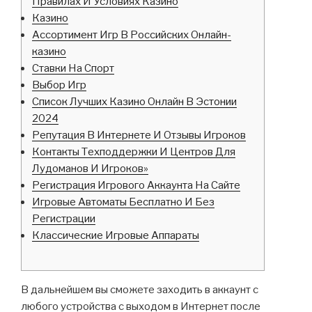
Правилах И Условиях Казино
Казино
Ассортимент Игр В Российских Онлайн-
казино
Ставки На Спорт
Выбор Игр
Список Лучших Казино Онлайн В Эстонии
2024
Репутация В Интернете И Отзывы Игроков
Контакты Техподдержки И Центров Для
Лудоманов И Игроков»
Регистрация Игрового Аккаунта На Сайте
Игровые Автоматы Бесплатно И Без
Регистрации
Классические Игровые Аппараты
В дальнейшем вы сможете заходить в аккаунт с
любого устройства с выходом в Интернет после