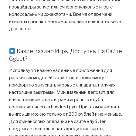
провайдеры запустили суперпопулярные игры с
колоссальными джекпотами. Время от времени
клиенты срывают многомиллионные накопительные
джекпоты.
Какие Казино Игры Доступны На Сайте
Ggbet?
Используя в казино надежные приложения для
различных моделей гаджетов, игроки смогут
комфортно запускать игровые аппараты, получая
настоящие выигрыши. Минимальный депозит для
начала знакомства с играми игрового клуба
составляет всего a hundred руб. При этом выводить
выигрыши можно только от 200 рублей и не меньше.
Для финансовых операций на сайте клуб Лев
предлагает использовать кредитные карты,
электронные кошельки, сервисы для денежных