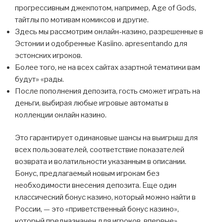
прогрессивным джекпотом, например, Age of Gods,
тайтлы по мотивам комиксов и другие.
Здесь мы рассмотрим онлайн-казино, разрешенные в
Эстонии и одобренные Kasiino. apresentando для
эстонских игроков.
Более того, не на всех сайтах азартной тематики вам
будут» «рады.
После пополнения депозита, гость сможет играть на
деньги, выбирая любые игровые автоматы в
коллекции онлайн казино.
Это гарантирует одинаковые шансы на выигрыш для
всех пользователей, соответствие показателей
возврата и волатильности указанным в описании.
Бонус, предлагаемый новым игрокам без
необходимости внесения депозита. Еще один
классический бонус казино, который можно найти в
России, — это «приветственный бонус казино»,
который предназначен для игроков, впервые»