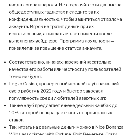
ввода логина и пароля. Не сохраняйте эти данные на
общедоступных гаджетах и следите за их
конфиденциальностью, чтобы защититься от взлома
аккаунта. Игрок не тратит деньги при их
использовании, а выплаты может вывести после
выполнения вейджера. Программа лояльности —
привилегии за повышение статуса аккаунта.
Соответственно, никаких нареканий касательно
качества его работы или честности у пользователей
точно не будет.
Legzo Casino, проверенный игровой клуб, начавший
свою работу в 2022 году и быстро завоевал
популярность среди любителей азартных игр.
Также клуб предлагает еженедельный кэшбэк до
10%, который возвращает часть от проигранных
ставок.
Так, играть на реальные деньги можно в Nice Bonanza,
Wilds associated with Fortune, Fruit Beverage, Crazy