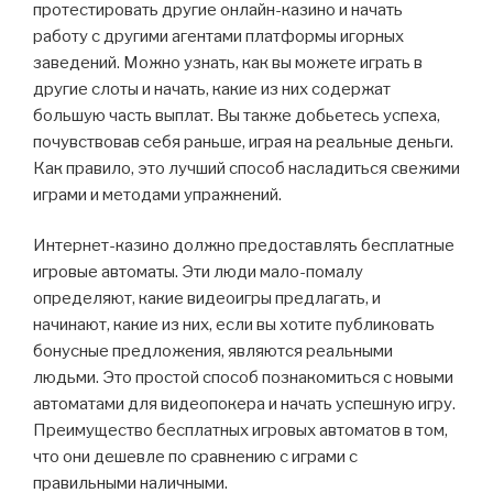
протестировать другие онлайн-казино и начать
работу с другими агентами платформы игорных
заведений. Можно узнать, как вы можете играть в
другие слоты и начать, какие из них содержат
большую часть выплат. Вы также добьетесь успеха,
почувствовав себя раньше, играя на реальные деньги.
Как правило, это лучший способ насладиться свежими
играми и методами упражнений.
Интернет-казино должно предоставлять бесплатные
игровые автоматы. Эти люди мало-помалу
определяют, какие видеоигры предлагать, и
начинают, какие из них, если вы хотите публиковать
бонусные предложения, являются реальными
людьми. Это простой способ познакомиться с новыми
автоматами для видеопокера и начать успешную игру.
Преимущество бесплатных игровых автоматов в том,
что они дешевле по сравнению с играми с
правильными наличными.