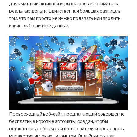
для имитации активной игры в игровые автоматы на
реальные деньги.
Единственная большая разница в
том, что вам просто не нужно подавать или вводить
какие-либо личные данные.
Превосходный веб-сайт, предлагающий совершенно
бесплатные игровые автоматы, создан, чтобы
оставаться удобным для пользователя и предлагать
множество игровых автоматов. Онлайн-игры, как