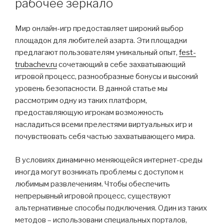
рабочее зеркало
Мир онлайн-игр предоставляет широкий выбор
площадок для любителей азарта. Эти площадки
предлагают пользователям уникальный опыт,
fest-
trubachev.ru
сочетающий в себе захватывающий
игровой процесс, разнообразные бонусы и высокий
уровень безопасности. В данной статье мы
рассмотрим одну из таких платформ,
предоставляющую игрокам возможность
насладиться всеми прелестями виртуальных игр и
почувствовать себя частью захватывающего мира.
В условиях динамично меняющейся интернет-среды
иногда могут возникать проблемы с доступом к
любимым развлечениям. Чтобы обеспечить
непрерывный игровой процесс, существуют
альтернативные способы подключения. Один из таких
методов – использовани специальных порталов,