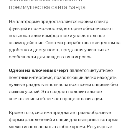
преимущества сайта Банда
На платформе предоставляется ирокий спектр
функций и возможностей, которые обеспечивают
пользователям комфортное и увлекательное
взаимодействие. Система разработана с акцентом на
удобство и доступность, предлагая уникальные
особенности для каждого типа игроков.
Одной из ключевых черт
является интуитивно
понятный интерфейс, позволяющий легко находить
нужные разделы и пользоваться всеми опциями без
лишних усилий. Это создает положительное
впечатление и облегчает процесс навигации.
Кроме того, система предлагает разнообразные
формы развлечений и опции для выигрыша, которые
можно использовать в любое время. Регулярные