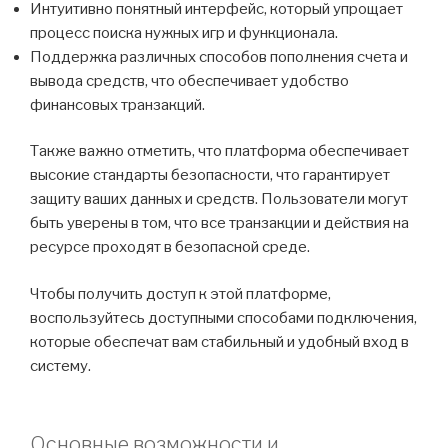
Интуитивно понятный интерфейс, который упрощает
процесс поиска нужных игр и функционала.
Поддержка различных способов пополнения счета и
вывода средств, что обеспечивает удобство
финансовых транзакций.
Также важно отметить, что платформа обеспечивает
высокие стандарты безопасности, что гарантирует
защиту ваших данных и средств. Пользователи могут
быть уверены в том, что все транзакции и действия на
ресурсе проходят в безопасной среде.
Чтобы получить доступ к этой платформе,
воспользуйтесь доступными способами подключения,
которые обеспечат вам стабильный и удобный вход в
систему.
Основные возможности и