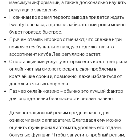
максимум информации, а также досконально изучить
репутацию заведения.
Новичкам во время первого вывода придется ждать
twenty four часа, а дальше забирать выигрыши можно
будет гораздо быстрее.
Причем отзывы игроков отмечают, что свежие игры
появляются буквально каждую неделю, так что
ассортимент клуба Лев регулярно растет.
С поставщиками услуг, у которых есть колл-центр или
онлайн-чат, вы сможете решить свои проблемы в
кратчайшие сроки и, возможно, даже избавиться от
дополнительных вопросов.
Размер онлайн-казино – обычно это лучший фактор
для определения безопасности онлайн-казино.
Демонстрационный режим предназначен для
ознакомления с аппаратами. Благодаря ему можно
оценить функционал автомата, уровень его отдачи,
бонусные функции. Чтобы запустить пробный режим,