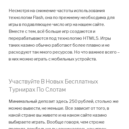
Несмотря на снижение частоты использования
технологии Flash, она по прежнему необходима для
игры в подавляющее число игр на нашем сайте.
Вместе с тем, всё больше игр создаются и
перерабатываются под технологию HTML5. Игры
таких казино обычно работают более плавно и не
расходуют так много ресурсов. Но что важнее всего –
в них можно играть с мобильных устройств.
Участвуйте В Новых Бесплатных
Турнирах По Слотам
Минимальный депозит здесь 250 рублей, столько же
можно вывести, не меньше. Все зависит от того, в
какой стране вы живете и на каком сайте казино
выбираете играть. Вообще говоря, чем строже