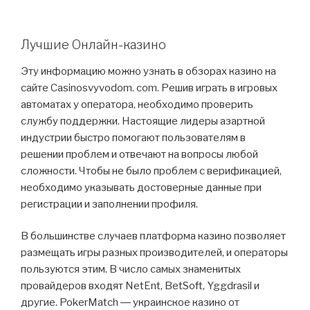
Лучшие Онлайн-казино
Эту информацию можно узнать в обзорах казино на
сайте Casinosvyvodom. com. Решив играть в игровых
автоматах у оператора, необходимо проверить
службу поддержки. Настоящие лидеры азартной
индустрии быстро помогают пользователям в
решении проблем и отвечают на вопросы любой
сложности. Чтобы не было проблем с верификацией,
необходимо указывать достоверные данные при
регистрации и заполнении профиля.
В большинстве случаев платформа казино позволяет
размещать игры разных производителей, и операторы
пользуются этим. В число самых знаменитых
провайдеров входят NetEnt, BetSoft, Yggdrasil и
другие. PokerMatch ― украинское казино от