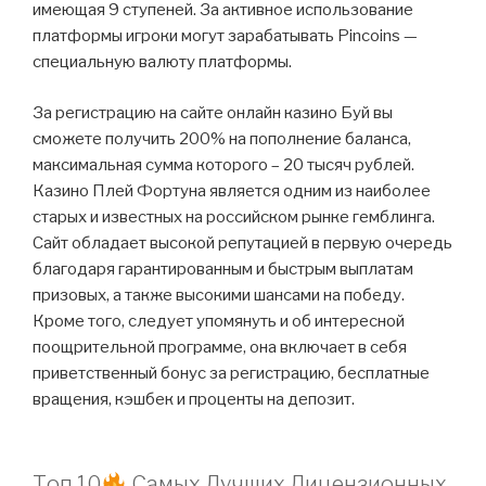
имеющая 9 ступеней. За активное использование
платформы игроки могут зарабатывать Pincoins —
специальную валюту платформы.
За регистрацию на сайте онлайн казино Буй вы
сможете получить 200% на пополнение баланса,
максимальная сумма которого – 20 тысяч рублей.
Казино Плей Фортуна является одним из наиболее
старых и известных на российском рынке гемблинга.
Сайт обладает высокой репутацией в первую очередь
благодаря гарантированным и быстрым выплатам
призовых, а также высокими шансами на победу.
Кроме того, следует упомянуть и об интересной
поощрительной программе, она включает в себя
приветственный бонус за регистрацию, бесплатные
вращения, кэшбек и проценты на депозит.
Топ 10
Самых Лучших Лицензионных