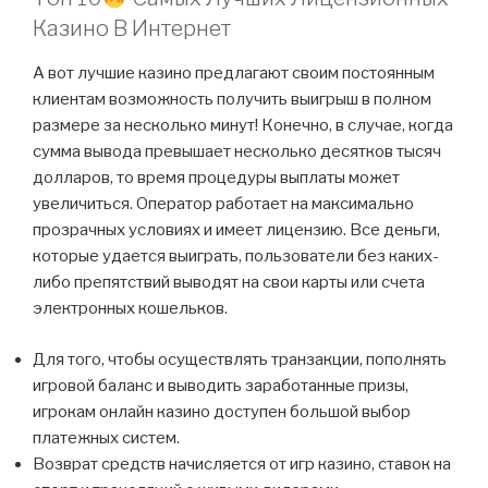
Казино В Интернет
А вот лучшие казино предлагают своим постоянным
клиентам возможность получить выигрыш в полном
размере за несколько минут! Конечно, в случае, когда
сумма вывода превышает несколько десятков тысяч
долларов, то время процедуры выплаты может
увеличиться. Оператор работает на максимально
прозрачных условиях и имеет лицензию. Все деньги,
которые удается выиграть, пользователи без каких-
либо препятствий выводят на свои карты или счета
электронных кошельков.
Для того, чтобы осуществлять транзакции, пополнять
игровой баланс и выводить заработанные призы,
игрокам онлайн казино доступен большой выбор
платежных систем.
Возврат средств начисляется от игр казино, ставок на