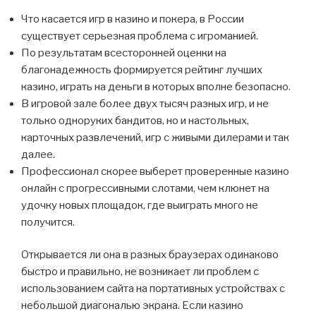
Что касается игр в казино и покера, в России
существует серьезная проблема с игроманией.
По результатам всесторонней оценки на
благонадежность формируется рейтинг лучших
казино, играть на деньги в которых вполне безопасно.
В игровой зале более двух тысяч разных игр, и не
только одноруких бандитов, но и настольных,
карточных развлечений, игр с живыми дилерами и так
далее.
Профессионал скорее выберет проверенные казино
онлайн с прогрессивными слотами, чем клюнет на
удочку новых площадок, где выиграть много не
получится.
Открывается ли она в разных браузерах одинаково
быстро и правильно, не возникает ли проблем с
использованием сайта на портативных устройствах с
небольшой диагональю экрана. Если казино