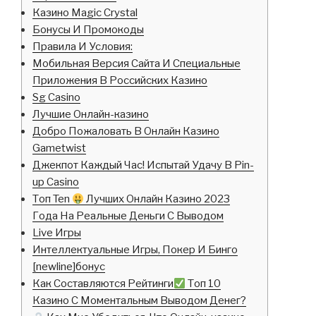
Казино Magic Crystal
Бонусы И Промокоды
Правила И Условия:
Мобильная Версия Сайта И Специальные
Приложения В Российских Казино
Sg Casino
Лучшие Онлайн-казино
Добро Пожаловать В Онлайн Казино
Gametwist
Джекпот Каждый Час! Испытай Удачу В Pin-
up Casino
Топ Ten
Лучших Онлайн Казино 2023
Года На Реальные Деньги С Выводом
Live Игры
Интеллектуальные Игры, Покер И Бинго
[newline]бонус
Как Составляются Рейтинги
Топ 10
Казино С Моментальным Выводом Денег?