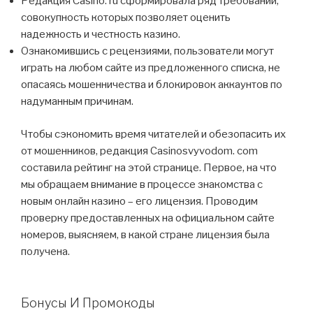
Редакция Casino. ru сформировала ряд требований,
совокупность которых позволяет оценить
надежность и честность казино.
Ознакомившись с рецензиями, пользователи могут
играть на любом сайте из предложенного списка, не
опасаясь мошенничества и блокировок аккаунтов по
надуманным причинам.
Чтобы сэкономить время читателей и обезопасить их
от мошенников, редакция Casinosvyvodom. com
составила рейтинг на этой странице. Первое, на что
мы обращаем внимание в процессе знакомства с
новым онлайн казино – его лицензия. Проводим
проверку предоставленных на официальном сайте
номеров, выясняем, в какой стране лицензия была
получена.
Бонусы И Промокоды