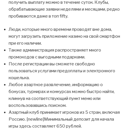
получить выплату можно в течение суток. Клубы,
обрабатывающие заявки неделями и месяцами, редко
пробиваются даже в топ fifty.
Люди, которые много времени проводят вне дома,
могут загрузить приложение казино на свой смартфон
при его наличии.
Также администрация распространяет много
промокодов с выгодными подарками.
После регистрации вы сможете свободно
пользоваться услугами предоплаты и электронного
кошелька.
Любое азартное развлечение, информацию о
бонусах, турнирах и конкурсах можно быстро найти,
кликнув на соответствующий пункт меню или
воспользовавшись поиском.
Азартный клуб принимает игроков из 5 стран, включая
Россию. [newline]Минимальный депозит для начала
игры здесь составляет 650 рублей.