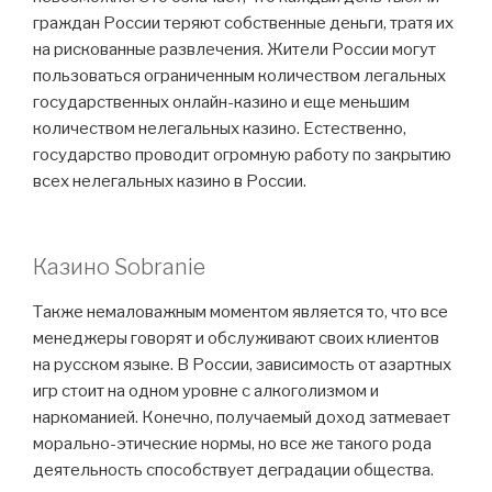
граждан России теряют собственные деньги, тратя их
на рискованные развлечения. Жители России могут
пользоваться ограниченным количеством легальных
государственных онлайн-казино и еще меньшим
количеством нелегальных казино. Естественно,
государство проводит огромную работу по закрытию
всех нелегальных казино в России.
Казино Sobranie
Также немаловажным моментом является то, что все
менеджеры говорят и обслуживают своих клиентов
на русском языке. В России, зависимость от азартных
игр стоит на одном уровне с алкоголизмом и
наркоманией. Конечно, получаемый доход затмевает
морально-этические нормы, но все же такого рода
деятельность способствует деградации общества.