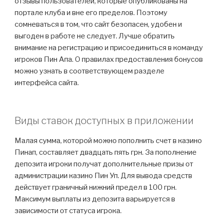
отзывы пользователей, которые опубликованы на
портале клуба и вне его пределов. Поэтому
сомневаться в том, что сайт безопасен, удобен и
выгоден в работе не следует. Лучше обратить
внимание на регистрацию и присоединиться в команду
игроков Пин Апа. О правилах предоставления бонусов
можно узнать в соответствующем разделе
интерфейса сайта.
Виды ставок доступных в приложении
Малая сумма, которой можно пополнить счет в казино
Пинап, составляет двадцать пять грн. За пополнение
депозита игроки получат дополнительные призы от
администрации казино Пин Уп. Для вывода средств
действует граничный нижний предел в 100 грн.
Максимум выплаты из депозита варьируется в
зависимости от статуса игрока.