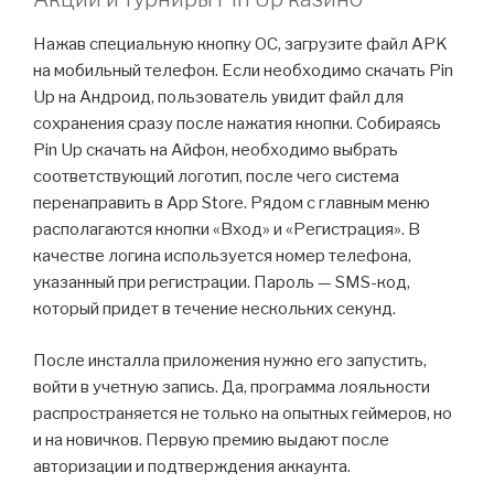
Нажав специальную кнопку ОС, загрузите файл APK
на мобильный телефон. Если необходимо скачать Pin
Up на Андроид, пользователь увидит файл для
сохранения сразу после нажатия кнопки. Собираясь
Pin Up скачать на Айфон, необходимо выбрать
соответствующий логотип, после чего система
перенаправить в App Store. Рядом с главным меню
располагаются кнопки «Вход» и «Регистрация». В
качестве логина используется номер телефона,
указанный при регистрации. Пароль — SMS-код,
который придет в течение нескольких секунд.
После инсталла приложения нужно его запустить,
войти в учетную запись. Да, программа лояльности
распространяется не только на опытных геймеров, но
и на новичков. Первую премию выдают после
авторизации и подтверждения аккаунта.