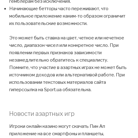
гемблерам без исключения.
Начинающие бетторы часто переживают, что
мобильное приложение каким-то образом ограничит
их пользовательские возможности.
Это может быть ставка на цвет, четное или нечетное
число, диапазон чисел или конкретное число. При
появлении первых признаков зависимости
незамедлительно обратитесь к специалисту.
Помните, что участие в азартных играх не может быть
источником доходов или альтернативой работе. При
использовании текстовых материалов сайта
гиперссылка на Sport.ua обязательна.
Новости азартных игр
Игроки онлайн казино могут скачать Пин Ап
приложение на все смартфоны и планшеты,