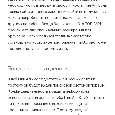
необходимо подтвердить свою личность Пин Ап. Если
копию сайта игорного заведения найти не получилось,
можно попробовать попасть в казино с помощью
других способов обхода блокировок. Это TOR, VPN,
прокси, а также специальные расширения для
браузера. Если у пользователя на смартфоне
установлено мобильное приложение PinUp, оно тоже
поможет получить доступ к игре.
Бонус на первый депозит
Клуб Пин Ап имеет достаточно высокий рейтинг,
поэтому он будет выдан поисковой системой первым.
Конфиденциальность и защита информации –
основная цель игрового клуба Пин Ап. Клуб в ответе
за то, что информация о игроках никогда не
просочится к мошенникам. Поэтому каждый