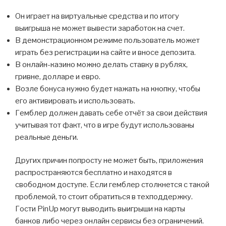
Он играет на виртуальные средства и по итогу
выигрыша не может вывести заработок на счет.
В демонстрационном режиме пользователь может
играть без регистрации на сайте и вносе депозита.
В онлайн-казино можно делать ставку в рублях,
гривне, долларе и евро.
Возле бонуса нужно будет нажать на кнопку, чтобы
его активировать и использовать.
Гемблер должен давать себе отчёт за свои действия
учитывая тот факт, что в игре будут использованы
реальные деньги.
Других причин попросту не может быть, приложения
распространяются бесплатно и находятся в
свободном доступе. Если гемблер столкнется с такой
проблемой, то стоит обратиться в техподдержку.
Гости PinUp могут выводить выигрыши на карты
банков либо через онлайн сервисы без ограничений.