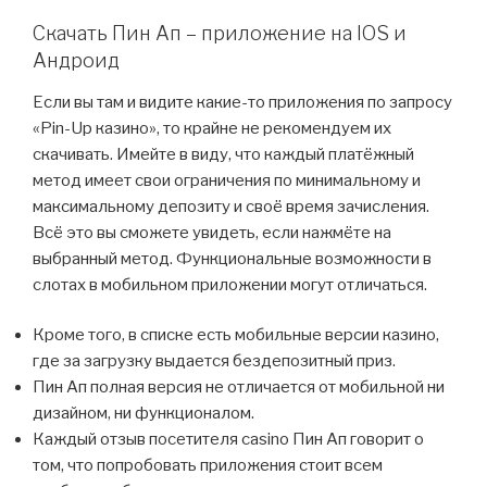
Скачать Пин Ап – приложение на IOS и
Андроид
Если вы там и видите какие-то приложения по запросу
«Pin-Up казино», то крайне не рекомендуем их
скачивать. Имейте в виду, что каждый платёжный
метод имеет свои ограничения по минимальному и
максимальному депозиту и своё время зачисления.
Всё это вы сможете увидеть, если нажмёте на
выбранный метод. Функциональные возможности в
слотах в мобильном приложении могут отличаться.
Кроме того, в списке есть мобильные версии казино,
где за загрузку выдается бездепозитный приз.
Пин Ап полная версия не отличается от мобильной ни
дизайном, ни функционалом.
Каждый отзыв посетителя casino Пин Ап говорит о
том, что попробовать приложения стоит всем