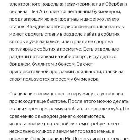
электронного кошелька, киви-терминала и Сбербанк
онлайна. Пин Ап является легальным букмекером,
предлагающим яркие креативы и широкую линию
ставок. Каждый зарегистрированный пользователь
может сделать ставку в разделе лайв на события,
которые уже начались, или в разделе спорт на
популярные события в прематче. Есть отдельные
разделы по ставкам на киберспорт, игру дартс с
бриджем, буллитом и боксом. За счет
привлекательной программы лояльности, ставки на
спорт пользуются спросом у букмекера.
Скачивание занимает всего пару минут, а установка
происходит еще быстрее. После этого можно делать
ставки через программу и забыть о зеркале клуба. По
сравнению с выводом денег с компьютера,
использование платежной системы требует всего
нескольких кликов и занимает гораздо меньше
времени. Онлайн-казино Pin Up регулярно предлагает