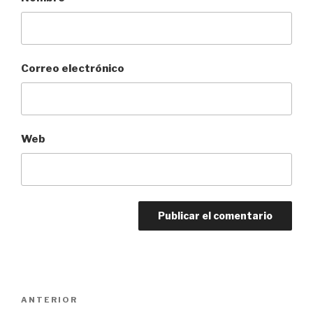
Correo electrónico
Web
Navegación
Entrada
ANTERIOR
de