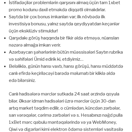
İstifadəçilər problemlərin qarşısını almaq üçün tam 1xbet
promo kodunu daxil etməkdə diqqətli olmalıdırlar.
Saytda bir çox bonus imkanları var; ilk növbədə ilk
investisiya bonusu, yalnız saytda qeydiyyatdan keçənlər
üçün eksklüziv stimuldur!
Qarşıdakı görüş haqqında bir fikir əldə etməyə, nüansları
nəzərə almağa imkan verir.
Azərbaycan şəhərlərinin bütün müəssisələri Saytın rubrika
və səhifələri Ümid edirik ki, etdiyimiz…
Beləliklə, günün hansı vaxtı, hansı görüşü, hansı müddətdə
canlı efirdə keçiriləcəyi barədə məlumatı bir kliklə əldə
edə bilərsiniz.
Canlı hadisələrə mərclər sutkada 24 saat ərzində qoyula
bilər. Əksər idman hadisələri üzrə mərclər üçün 30-dan
artıq market təqdim edilir, o cümlədən, küncdən zərbələr,
sarı vərəqələr, cərimə zərbələri və s. Hesabınızı nəğd pulla
1xBet mərc qəbulu məntəqələrində və ya WebMoney,
Qiwi və digərləri kimi elektron ödəmə sistemləri vasitəsilə