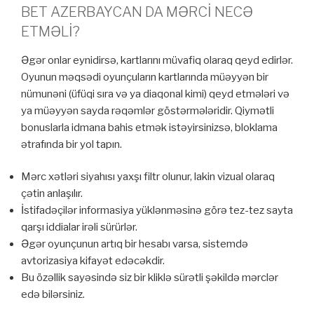
BET AZERBAYCAN DA MƏRCİ NECƏ
ETMƏLİ?
Əgər onlar eynidirsə, kartlarını müvafiq olaraq qeyd edirlər.
Oyunun məqsədi oyunçuların kartlarında müəyyən bir
nümunəni (üfüqi sıra və ya diaqonal kimi) qeyd etmələri və
ya müəyyən sayda rəqəmlər göstərmələridir. Qiymətli
bonuslarla idmana bahis etmək istəyirsinizsə, bloklama
ətrafında bir yol tapın.
Mərc xətləri siyahısı yaxşı filtr olunur, lakin vizual olaraq
çətin anlaşılır.
İstifadəçilər informasiya yüklənməsinə görə tez-tez sayta
qarşı iddialar irəli sürürlər.
Əgər oyunçunun artıq bir hesabı varsa, sistemdə
avtorizasiya kifayət edəcəkdir.
Bu özəllik sayəsində siz bir kliklə sürətli şəkildə mərclər
edə bilərsiniz.