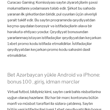
Curacao Gaming Komissiyası saytın ziyarətçilərin şəxsi
məlumatlarını yoxlamasını tələb edir. Şirkət bu sahədə
yaranan ilk şirkətlərdən biridir, pul oyunları üçün əlverişli
şərait təklif edir. Bu saytın proqramında qeydiyyatdan
keçmə qaydaları bənzəyir və istifadəçilərin əlavə bir
hərəkətə ehtiyacı yoxdur. Qeydiyyat bonusundan
yararlanmaq istəyən istifadəçilər qeydiyyatdan keçərkən
1xbet promo kodu istifadə etməlidirlər. İstifadəçilər
qeydiyyatdan keçərkən promo kodu sahəsini daxil
etməlidirlər.
Bet Azərbaycan yükle Android və iPhone:
bonus 100 , giriş, idman mərclər
Virtual futbol, bildiyiniz kimi, saytın canlı bahis nisbətlərinə
uyğun olaraq hazırlanır. Biz hər bir mərc kontorunu bütün
mənfi və müsbət tərəfləri ilə sizlərə çatdırırıq. Saytın
bütün yeni istifadəçiləri (yeni 1xbet qeydiyyatı) ilkin bonus