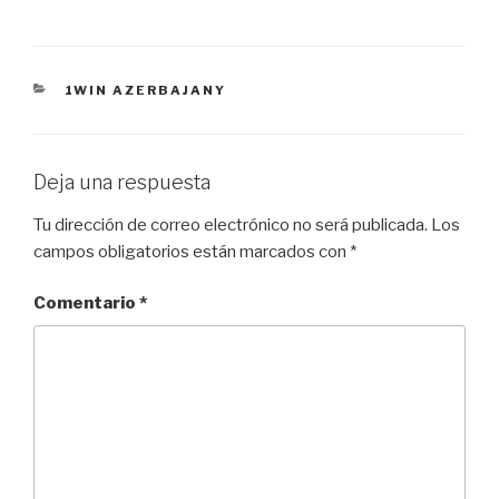
CATEGORÍAS
1WIN AZERBAJANY
Deja una respuesta
Tu dirección de correo electrónico no será publicada.
Los
campos obligatorios están marcados con
*
Comentario
*