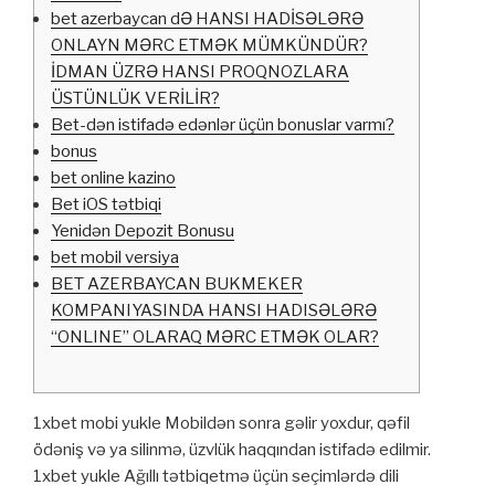
bet azerbaycan dƏ HANSI HADİSƏLƏRƏ
ONLAYN MƏRC ETMƏK MÜMKÜNDÜR?
İDMAN ÜZRƏ HANSI PROQNOZLARA
ÜSTÜNLÜK VERİLİR?
Bet-dən istifadə edənlər üçün bonuslar varmı?
bonus
bet online kazino
Bet iOS tətbiqi
Yenidən Depozit Bonusu
bet mobil versiya
BET AZERBAYCAN BUKMEKER
KOMPANIYASINDA HANSI HADISƏLƏRƏ
“ONLINE” OLARAQ MƏRC ETMƏK OLAR?
1xbet mobi yukle Mobildən sonra gəlir yoxdur, qəfil
ödəniş və ya silinmə, üzvlük haqqından istifadə edilmir.
1xbet yukle Ağıllı tətbiqetmə üçün seçimlərdə dili