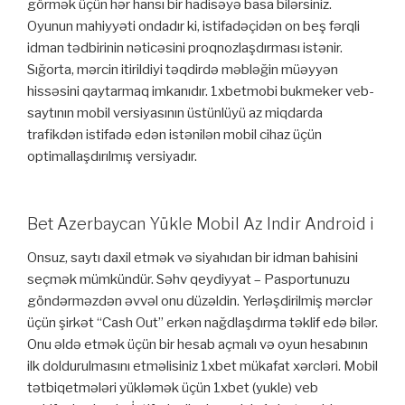
görmək üçün hər hansı bir hadisəyə basa bilərsiniz.
Oyunun mahiyyəti ondadır ki, istifadəçidən on beş fərqli
idman tədbirinin nəticəsini proqnozlaşdırması istənir.
Sığorta, mərcin itirildiyi təqdirdə məbləğin müəyyən
hissəsini qaytarmaq imkanıdır. 1xbetmobi bukmeker veb-
saytının mobil versiyasının üstünlüyü az miqdarda
trafikdən istifadə edən istənilən mobil cihaz üçün
optimallaşdırılmış versiyadır.
Bet Azerbaycan Yükle Mobil Az Indir Android i
Onsuz, saytı daxil etmək və siyahıdan bir idman bahisini
seçmək mümkündür. Səhv qeydiyyat – Pasportunuzu
göndərməzdən əvvəl onu düzəldin. Yerləşdirilmiş mərclər
üçün şirkət “Cash Out” erkən nağdlaşdırma təklif edə bilər.
Onu əldə etmək üçün bir hesab açmalı və oyun hesabının
ilk doldurulmasını etməlisiniz 1xbet mükafat xərcləri. Mobil
tətbiqetmələri yükləmək üçün 1xbet (yukle) veb