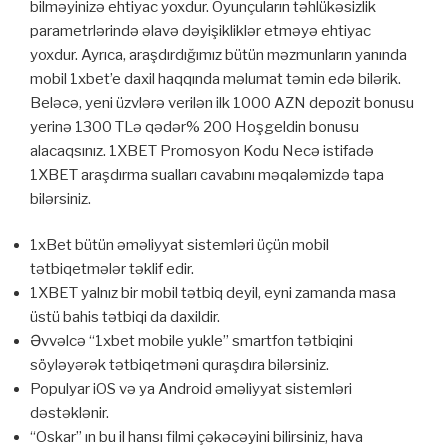
bilməyinizə ehtiyac yoxdur. Oyunçuların təhlükəsizlik
parametrlərində əlavə dəyişikliklər etməyə ehtiyac
yoxdur. Ayrıca, araşdırdığımız bütün məzmunların yanında
mobil 1xbet’e daxil haqqında məlumat təmin edə bilərik.
Beləcə, yeni üzvlərə verilən ilk 1000 AZN depozit bonusu
yerinə 1300 TLə qədər% 200 Hoşgeldin bonusu
alacaqsınız. 1XBET Promosyon Kodu Necə istifadə
1XBET araşdırma sualları cavabını məqaləmizdə tapa
bilərsiniz.
1xBet bütün əməliyyat sistemləri üçün mobil
tətbiqetmələr təklif edir.
1XBET yalnız bir mobil tətbiq deyil, eyni zamanda masa
üstü bahis tətbiqi da daxildir.
Əvvəlcə “1xbet mobile yukle” smartfon tətbiqini
söyləyərək tətbiqetməni quraşdıra bilərsiniz.
Populyar iOS və ya Android əməliyyat sistemləri
dəstəklənir.
“Oskar” ın bu il hansı filmi çəkəcəyini bilirsiniz, hava