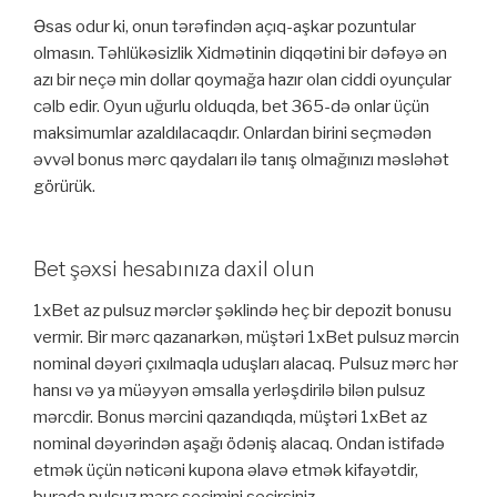
Əsas odur ki, onun tərəfindən açıq-aşkar pozuntular
olmasın. Təhlükəsizlik Xidmətinin diqqətini bir dəfəyə ən
azı bir neçə min dollar qoymağa hazır olan ciddi oyunçular
cəlb edir. Oyun uğurlu olduqda, bet 365-də onlar üçün
maksimumlar azaldılacaqdır. Onlardan birini seçmədən
əvvəl bonus mərc qaydaları ilə tanış olmağınızı məsləhət
görürük.
Bet şəxsi hesabınıza daxil olun
1xBet az pulsuz mərclər şəklində heç bir depozit bonusu
vermir. Bir mərc qazanarkən, müştəri 1xBet pulsuz mərcin
nominal dəyəri çıxılmaqla uduşları alacaq. Pulsuz mərc hər
hansı və ya müəyyən əmsalla yerləşdirilə bilən pulsuz
mərcdir. Bonus mərcini qazandıqda, müştəri 1xBet az
nominal dəyərindən aşağı ödəniş alacaq. Ondan istifadə
etmək üçün nəticəni kupona əlavə etmək kifayətdir,