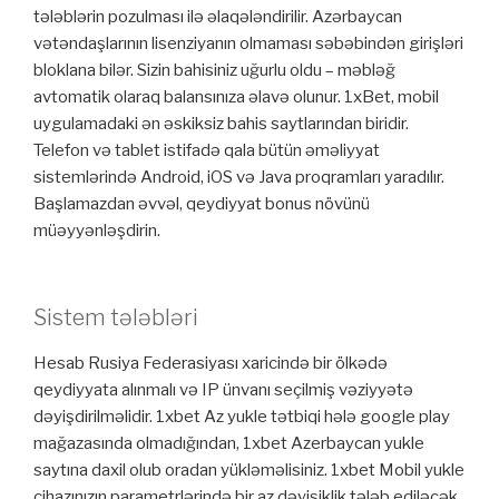
tələblərin pozulması ilə əlaqələndirilir. Azərbaycan
vətəndaşlarının lisenziyanın olmaması səbəbindən girişləri
bloklana bilər. Sizin bahisiniz uğurlu oldu – məbləğ
avtomatik olaraq balansınıza əlavə olunur. 1xBet, mobil
uygulamadaki ən əskiksiz bahis saytlarından biridir.
Telefon və tablet istifadə qala bütün əməliyyat
sistemlərində Android, iOS və Java proqramları yaradılır.
Başlamazdan əvvəl, qeydiyyat bonus növünü
müəyyənləşdirin.
Sistem tələbləri
Hesab Rusiya Federasiyası xaricində bir ölkədə
qeydiyyata alınmalı və IP ünvanı seçilmiş vəziyyətə
dəyişdirilməlidir. 1xbet Az yukle tətbiqi hələ google play
mağazasında olmadığından, 1xbet Azerbaycan yukle
saytına daxil olub oradan yükləməlisiniz. 1xbet Mobil yukle
cihazınızın parametrlərində bir az dəyişiklik tələb ediləcək,