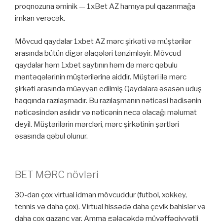
proqnozuna əminik — 1xBet AZ hamıya pul qazanmağa
imkan verəcək.
Mövcud qaydalar 1xbet AZ mərc şirkəti və müştərilər
arasında bütün digər əlaqələri tənzimləyir. Mövcud
qaydalar həm 1xbet saytının həm də mərc qəbulu
məntəqələrinin müştərilərinə aiddir. Müştəri ilə mərc
şirkəti arasında müəyyən edilmiş Qaydalara əsasən uduş
haqqında razılaşmadır. Bu razılaşmanın nəticəsi hadisənin
nəticəsindən asılıdır və nəticənin necə olacağı məlumat
deyil. Müştərilərin mərcləri, mərc şirkətinin şərtləri
əsasında qəbul olunur.
BET MƏRC növləri
30-dan çox virtual idman mövcuddur (futbol, ​​xokkey,
tennis və daha çox). Virtual hissədə daha çevik bahislər və
daha çox qazanc var. Amma gələcəkdə müvəffəqiyyətli