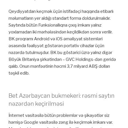
Qeydiyyatdan keçmək üçün istifadəçi haqqında etibarlı
məlumatların yer aldığı standart forma doldurulmalıdır.
Saytında bütün Funksionallıqna çıxış imkanı yalnız
yoxlamadan iki mərhələsindən keçildikdən sonra verilir.
BK proqramı Android və iOS əməliyyat sistemləri
əsasında fəaliyyət göstərən portativ cihazlar üçün
nəzərdə tutulmuşdur. BK bu göstərici üzrə yalnız digər
Böyük Britaniya şirkətindən – GVC Holdings-dən geridə
qalıb. Onun mənfəətinin həcmi 3,7 milyard ABŞ dolları
təşkil edib.
Bet Azərbaycan bukmekeri: rəsmi saytın
nəzərdən keçirilməsi
İnternet vasitəsilə bütün problemlər və şikayətlər siz
həmişə Google vasitəsilə zəng ilə keçirmək imkanı var.