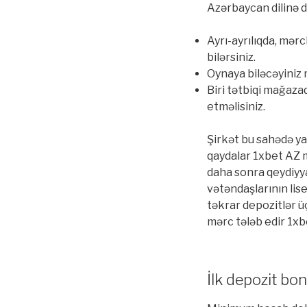
Azərbaycan dilinə 
Ayrı-ayrılıqda, mərc
bilərsiniz.
Oynaya biləcəyiniz mi
Biri tətbiqi mağaza
etməlisiniz.
Şirkət bu sahədə yar
qaydalar 1xbet AZ mə
daha sonra qeydiyy
vətəndaşlarının lis
təkrar depozitlər ü
mərc tələb edir 1xb
İlk depozit bo