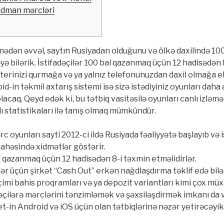
, idman mərcləri
mədən əvvəl, saytın Rusiyadan olduğunu və ölkə daxilində 10
əyə bilərik. İstifadəçilər 100 bal qazanmaq üçün 12 hadisədən 
terinizi qurmağa və ya yalnız telefonunuzdan daxil olmağa e
-in təkmil axtarış sistemi isə sizə istədiyiniz oyunları daha
acaq. Qeyd edək ki, bu tətbiq vasitəsilə oyunları canlı izləm
ı statistikaları ilə tanış olmaq mümkündür.
 oyunları sayti 2012-ci ildə Rusiyada fəaliyyətə başlayıb və i
sahəsində xidmətlər göstərir.
al qazanmaq üçün 12 hadisədən 8-i təxmin etməlidirlər.
lər üçün şirkət “Cash Out” erkən nağdlaşdırma təklif edə bilə
imi bahis proqramları və ya depozit variantları kimi çox müxt
dəçilərə mərclərini tənzimləmək və şəxsiləşdirmək imkanı da v
t-in Android və iOS üçün olan tətbiqlərinə nəzər yetirəcəyik