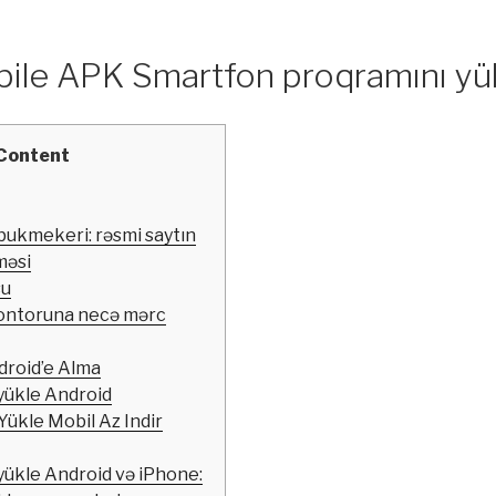
ile APK Smartfon proqramını yük
Content
ukmekeri: rəsmi saytın
məsi
su
ontoruna necə mərc
droid’e Alma
yükle Android
ükle Mobil Az Indir
ükle Android və iPhone: