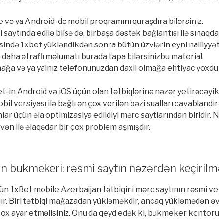
 və ya Android-də mobil proqramını quraşdıra bilərsiniz.
 saytında edilə bilsə də, birbaşa dəstək bağlantısı ilə sınaqdan
ndə 1xbet yükləndikdən sonra bütün üzvlərin eyni nailiyyətl
daha ətraflı məlumatı burada tapa bilərsinizbu material.
ağa və ya yalnız telefonunuzdan daxil olmağa ehtiyac yoxdur
t-in Android və iOS üçün olan tətbiqlərinə nəzər yetirəcəyi
bil versiyası ilə bağlı ən çox verilən bəzi sualları cavablandı
lar üçün əla optimizasiya edildiyi mərc saytlarından biridir. 
ən ilə əlaqədar bir çox problem aşmışdır.
n bukmekeri: rəsmi saytın nəzərdən keçirilm
ün 1xBet mobile Azerbaijan tətbiqini mərc saytının rəsmi v
ır. Biri tətbiqi mağazadan yükləməkdir, ancaq yükləmədən əv
çox ayar etməlisiniz. Onu da qeyd edək ki, bukmeker kontor