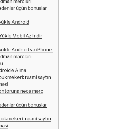
, idman mərcləri
 edənlər üçün bonuslar
yükle Android
ükle Mobil Az Indir
ükle Android və iPhone:
, idman mərcləri
su
droid’e Alma
ukmekeri: rəsmi saytın
məsi
ontoruna necə mərc
 edənlər üçün bonuslar
ukmekeri: rəsmi saytın
məsi