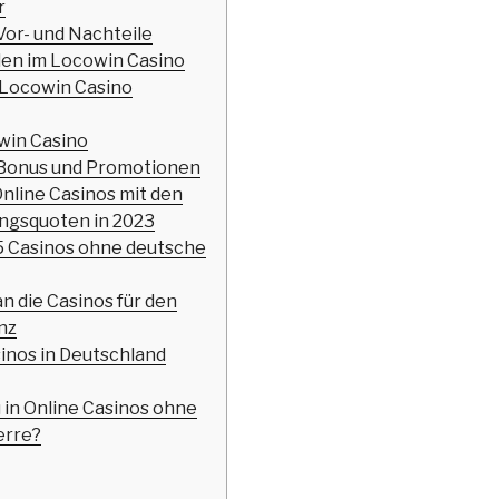
r
or- und Nachteile
en im Locowin Casino
 Locowin Casino
win Casino
Bonus und Promotionen
nline Casinos mit den
ngsquoten in 2023
 5 Casinos ohne deutsche
 die Casinos für den
nz
inos in Deutschland
 in Online Casinos ohne
erre?