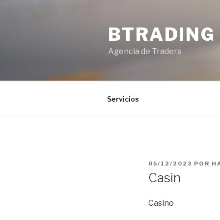
Saltar
al
BTRADING
contenido
Agencia de Traders
Servicios
PUBLICADO
05/12/2023
POR
H
EL
Casin
Casino