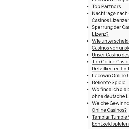
Top Partners
Nachfrage nach 
Casinos Lizenze
Sperrung der Ca
Lizenz?
Wie unterscheide
Casinos von uns
Unser Casino d
Top Online Casin
Detaillierter Tes
Locowin Online 
Beliebte Spiele
Wo finde ich die
ohne deutsche L
Welche Gewinnch
Online Casinos?
Templar Tumble S
Echtgeld spielen