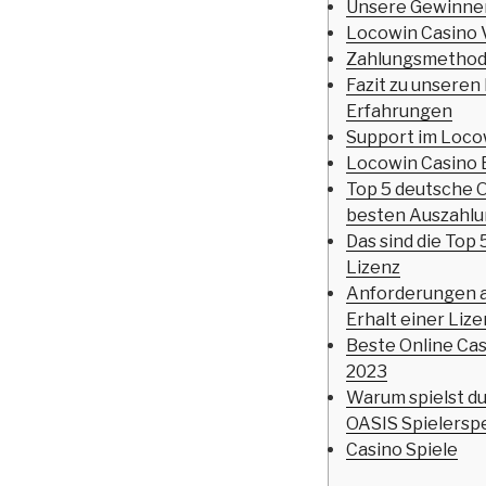
Unsere Gewinne
Locowin Casino V
Zahlungsmethod
Fazit zu unseren
Erfahrungen
Support im Loco
Locowin Casino 
Top 5 deutsche O
besten Auszahlu
Das sind die Top
Lizenz
Anforderungen an
Erhalt einer Lize
Beste Online Cas
2023
Warum spielst du
OASIS Spielersp
Casino Spiele