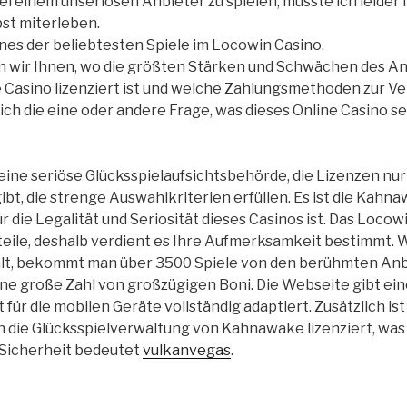
ei einem unseriösen Anbieter zu spielen, musste ich leider
st miterleben.
ines der beliebtesten Spiele im Locowin Casino.
 wir Ihnen, wo die größten Stärken und Schwächen des Anb
 Casino lizenziert ist und welche Zahlungsmethoden zur V
rlich die eine oder andere Frage, was dieses Online Casino 
 eine seriöse Glücksspielaufsichtsbehörde, die Lizenzen nu
t, die strenge Auswahlkriterien erfüllen. Es ist die Kahna
 die Legalität und Seriosität dieses Casinos ist. Das Locow
teile, deshalb verdient es Ihre Aufmerksamkeit bestimmt.
lt, bekommt man über 3500 Spiele von den berühmten Anbi
ine große Zahl von großzügigen Boni. Die Webseite gibt ei
 für die mobilen Geräte vollständig adaptiert. Zusätzlich is
h die Glücksspielverwaltung von Kahnawake lizenziert, was
 Sicherheit bedeutet
vulkanvegas
.