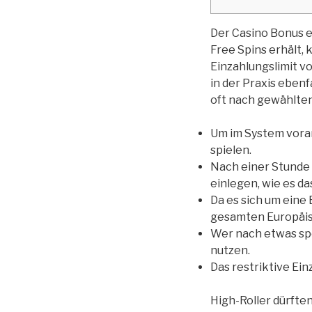
Der Casino Bonus e
Free Spins erhält,
Einzahlungslimit vo
in der Praxis eben
oft nach gewählten
Um im System voran
spielen.
Nach einer Stunde 
einlegen, wie es da
Da es sich um eine
gesamten Europäis
Wer nach etwas spe
nutzen.
Das restriktive Ein
High-Roller dürfte