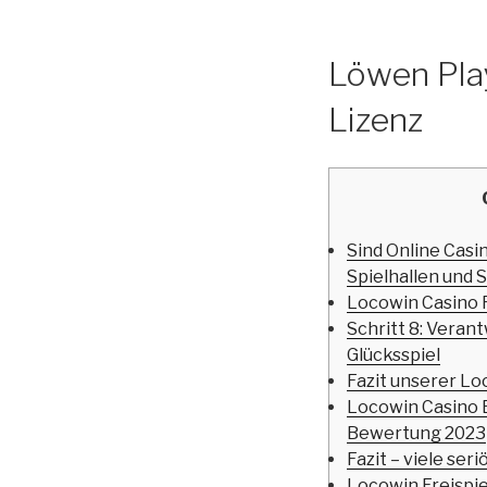
Löwen Play
Lizenz
Sind Online Casin
Spielhallen und 
Locowin Casino
Schritt 8: Veran
Glücksspiel
Fazit unserer L
Locowin Casino 
Bewertung 2023
Fazit – viele ser
Locowin Freispi