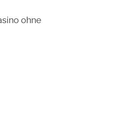
Casino ohne