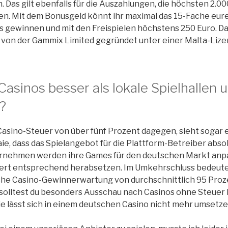
n. Das gilt ebenfalls für die Auszahlungen, die höchsten 2.0
en. Mit dem Bonusgeld könnt ihr maximal das 15-Fache eur
 gewinnen und mit den Freispielen höchstens 250 Euro. D
 von der Gammix Limited gegründet unter einer Malta-Lize
Casinos besser als lokale Spielhallen 
?
Casino-Steuer von über fünf Prozent dagegen, sieht sogar 
e, dass das Spielangebot für die Plattform-Betreiber absolu
rnehmen werden ihre Games für den deutschen Markt anpa
ert entsprechend herabsetzen. Im Umkehrschluss bedeutet 
he Casino-Gewinnerwartung von durchschnittlich 95 Proze
 solltest du besonders Ausschau nach Casinos ohne Steuer 
ie lässt sich in einem deutschen Casino nicht mehr umsetze