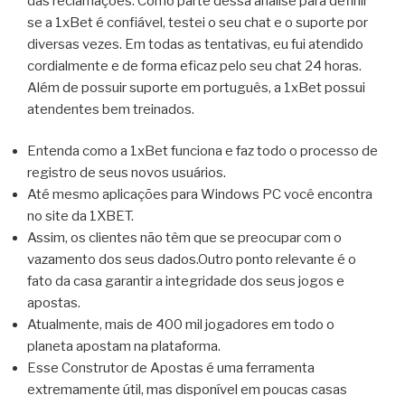
das reclamações. Como parte dessa análise para definir
se a 1xBet é confiável, testei o seu chat e o suporte por
diversas vezes. Em todas as tentativas, eu fui atendido
cordialmente e de forma eficaz pelo seu chat 24 horas.
Além de possuir suporte em português, a 1xBet possui
atendentes bem treinados.
Entenda como a 1xBet funciona e faz todo o processo de
registro de seus novos usuários.
Até mesmo aplicações para Windows PC você encontra
no site da 1XBET.
Assim, os clientes não têm que se preocupar com o
vazamento dos seus dados.Outro ponto relevante é o
fato da casa garantir a integridade dos seus jogos e
apostas.
Atualmente, mais de 400 mil jogadores em todo o
planeta apostam na plataforma.
Esse Construtor de Apostas é uma ferramenta
extremamente útil, mas disponível em poucas casas