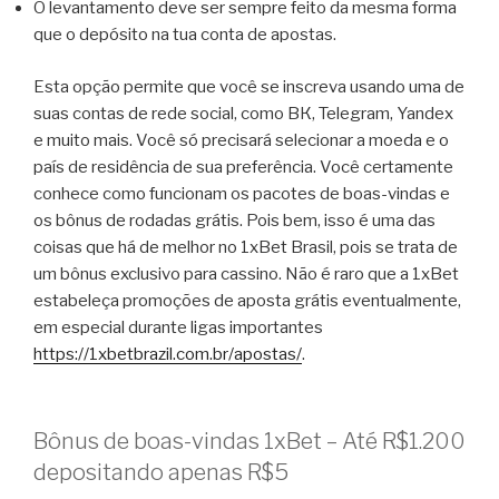
O levantamento deve ser sempre feito da mesma forma
que o depósito na tua conta de apostas.
Esta opção permite que você se inscreva usando uma de
suas contas de rede social, como ВК, Telegram, Yandex
e muito mais. Você só precisará selecionar a moeda e o
país de residência de sua preferência. Você certamente
conhece como funcionam os pacotes de boas-vindas e
os bônus de rodadas grátis. Pois bem, isso é uma das
coisas que há de melhor no 1xBet Brasil, pois se trata de
um bônus exclusivo para cassino. Não é raro que a 1xBet
estabeleça promoções de aposta grátis eventualmente,
em especial durante ligas importantes
https://1xbetbrazil.com.br/apostas/
.
Bônus de boas-vindas 1xBet – Até R$1.200
depositando apenas R$5