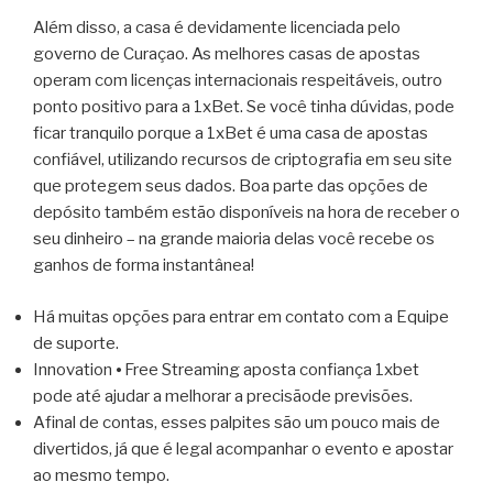
Além disso, a casa é devidamente licenciada pelo
governo de Curaçao. As melhores casas de apostas
operam com licenças internacionais respeitáveis, outro
ponto positivo para a 1xBet. Se você tinha dúvidas, pode
ficar tranquilo porque a 1xBet é uma casa de apostas
confiável, utilizando recursos de criptografia em seu site
que protegem seus dados. Boa parte das opções de
depósito também estão disponíveis na hora de receber o
seu dinheiro – na grande maioria delas você recebe os
ganhos de forma instantânea!
Há muitas opções para entrar em contato com a Equipe
de suporte.
Innovation ⦁ Free Streaming aposta confiança 1xbet
pode até ajudar a melhorar a precisãode previsões.
Afinal de contas, esses palpites são um pouco mais de
divertidos, já que é legal acompanhar o evento e apostar
ao mesmo tempo.