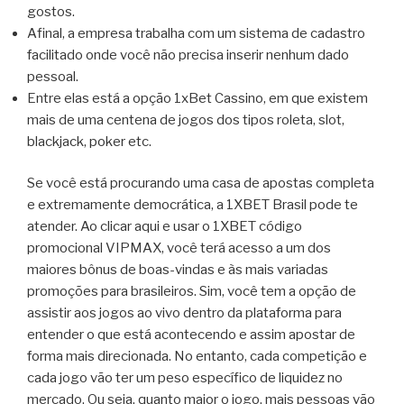
gostos.
Afinal, a empresa trabalha com um sistema de cadastro
facilitado onde você não precisa inserir nenhum dado
pessoal.
Entre elas está a opção 1xBet Cassino, em que existem
mais de uma centena de jogos dos tipos roleta, slot,
blackjack, poker etc.
Se você está procurando uma casa de apostas completa
e extremamente democrática, a 1XBET Brasil pode te
atender. Ao clicar aqui e usar o 1XBET código
promocional VIPMAX, você terá acesso a um dos
maiores bônus de boas-vindas e às mais variadas
promoções para brasileiros. Sim, você tem a opção de
assistir aos jogos ao vivo dentro da plataforma para
entender o que está acontecendo e assim apostar de
forma mais direcionada. No entanto, cada competição e
cada jogo vão ter um peso específico de liquidez no
mercado. Ou seja, quanto maior o jogo, mais pessoas vão