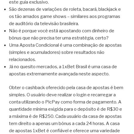
este guia exclusivo.
São dezenas de variações de roleta, bacará, blackjack e
os tão amados game shows – similares aos programas
de auditório da televisão brasileira.
Não é porque você está apostando com dinheiro de
bônus que não precisa ter uma estratégia, certo?
Uma Aposta Condicional é uma combinação de apostas
(simples e acumuladores) sobre resultados não
relacionados.
Já no quesito mercados, a 1xBet Brasil é uma casa de
apostas extremamente avançada neste aspecto.
Obter o cashback oferecido pela casa de apostas é bem
simples. O usuário deve realizar o login e recarregar a
conta utilizando o PicPay como forma de pagamento. A
quantidade mínima exigida para o depósito é de R$30 e
a máxima é de R$250. Cada usuário da casa de apostas
tem direito a apenas um bônus a cada 24 horas. A casa
de apostas 1xBet é confiável e oferece uma variedade