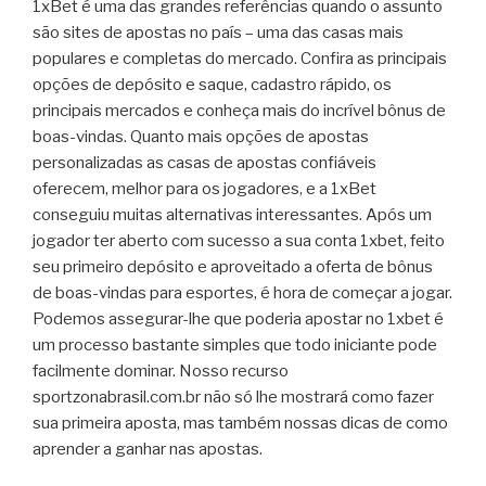
1xBet é uma das grandes referências quando o assunto
são sites de apostas no país – uma das casas mais
populares e completas do mercado. Confira as principais
opções de depósito e saque, cadastro rápido, os
principais mercados e conheça mais do incrível bônus de
boas-vindas. Quanto mais opções de apostas
personalizadas as casas de apostas confiáveis
oferecem, melhor para os jogadores, e a 1xBet
conseguiu muitas alternativas interessantes. Após um
jogador ter aberto com sucesso a sua conta 1xbet, feito
seu primeiro depósito e aproveitado a oferta de bônus
de boas-vindas para esportes, é hora de começar a jogar.
Podemos assegurar-lhe que poderia apostar no 1xbet é
um processo bastante simples que todo iniciante pode
facilmente dominar. Nosso recurso
sportzonabrasil.com.br não só lhe mostrará como fazer
sua primeira aposta, mas também nossas dicas de como
aprender a ganhar nas apostas.