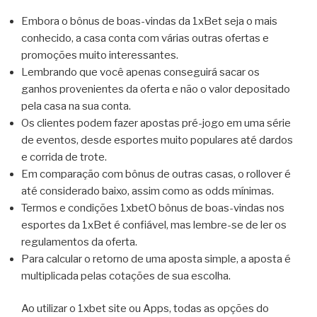
Embora o bônus de boas-vindas da 1xBet seja o mais
conhecido, a casa conta com várias outras ofertas e
promoções muito interessantes.
Lembrando que você apenas conseguirá sacar os
ganhos provenientes da oferta e não o valor depositado
pela casa na sua conta.
Os clientes podem fazer apostas pré-jogo em uma série
de eventos, desde esportes muito populares até dardos
e corrida de trote.
Em comparação com bônus de outras casas, o rollover é
até considerado baixo, assim como as odds mínimas.
Termos e condições 1xbetO bônus de boas-vindas nos
esportes da 1xBet é confiável, mas lembre-se de ler os
regulamentos da oferta.
Para calcular o retorno de uma aposta simple, a aposta é
multiplicada pelas cotações de sua escolha.
Ao utilizar o 1xbet site ou Apps, todas as opções do