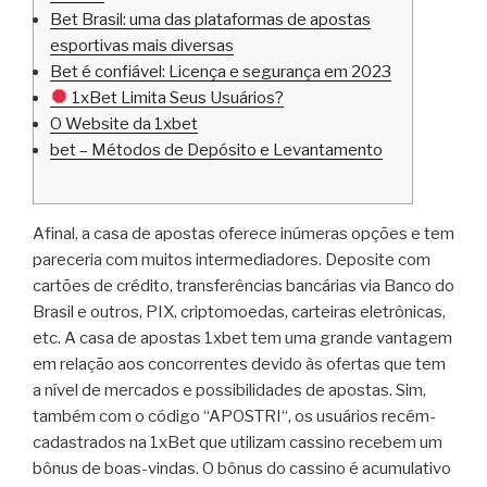
Bet Brasil: uma das plataformas de apostas
esportivas mais diversas
Bet é confiável: Licença e segurança em 2023
1xBet Limita Seus Usuários?
O Website da 1xbet
bet – Métodos de Depósito e Levantamento
Afinal, a casa de apostas oferece inúmeras opções e tem
pareceria com muitos intermediadores. Deposite com
cartões de crédito, transferências bancárias via Banco do
Brasil e outros, PIX, criptomoedas, carteiras eletrônicas,
etc. A casa de apostas 1xbet tem uma grande vantagem
em relação aos concorrentes devido às ofertas que tem
a nível de mercados e possibilidades de apostas. Sim,
também com o código “APOSTRI“, os usuários recém-
cadastrados na 1xBet que utilizam cassino recebem um
bônus de boas-vindas. O bônus do cassino é acumulativo