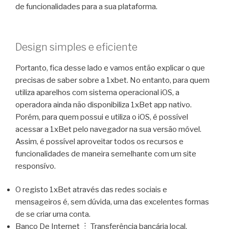
de funcionalidades para a sua plataforma.
Design simples e eficiente
Portanto, fica desse lado e vamos então explicar o que
precisas de saber sobre a 1xbet. No entanto, para quem
utiliza aparelhos com sistema operacional iOS, a
operadora ainda não disponibiliza 1xBet app nativo.
Porém, para quem possui e utiliza o iOS, é possível
acessar a 1xBet pelo navegador na sua versão móvel.
Assim, é possível aproveitar todos os recursos e
funcionalidades de maneira semelhante com um site
responsívo.
O registo 1xBet através das redes sociais e
mensageiros é, sem dúvida, uma das excelentes formas
de se criar uma conta.
Banco De Internet ︙ Transferência bancária local,