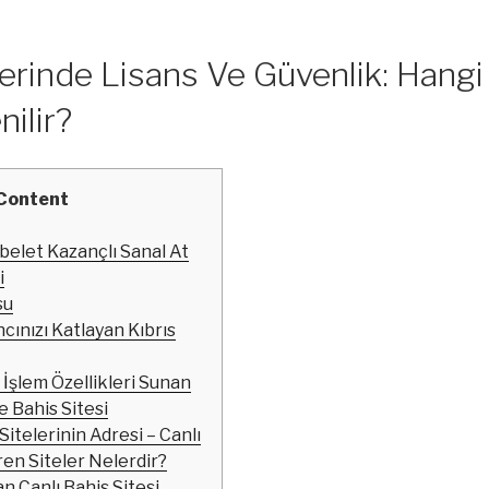
lerinde Lisans Ve Güvenlik: Hangi 
ilir?
Content
belet Kazançlı Sanal At
i
su
ınızı Katlayan Kıbrıs
 İşlem Özellikleri Sunan
re Bahis Sitesi
s Sitelerinin Adresi – Canlı
en Siteler Nelerdir?
n Canlı Bahis Sitesi