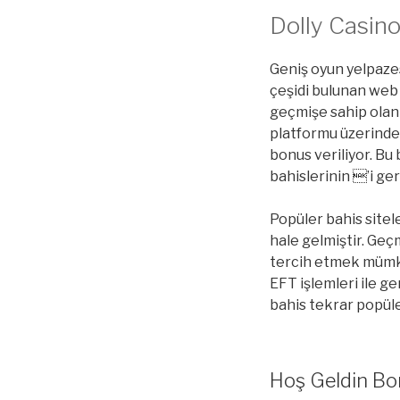
Dolly Casino
Geniş oyun yelpazes
çeşidi bulunan web s
geçmişe sahip olan 
platformu üzerinde 
bonus veriliyor. Bu
bahislerinin ’i ger
Popüler bahis site
hale gelmiştir. Geç
tercih etmek mümkü
EFT işlemleri ile ge
bahis tekrar popüle
Hoş Geldin B