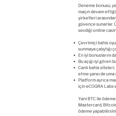
Deneme bonusu, yeni 
maçın devam ettiği 
şirketleri arasında
güvence sunarlar. Ü
sevdiği online casi
Çevrimiçi bahis oyu
sunmaya çalıştığı ç
En iyi bonuslarını d
Bu açığı iyi gören 
Canlı bahis siteler
etme şansı de uma 
Platform ayrıca man
için eCOGRA Labs e
Yani BTC ile ödeme 
Mastercard, Bitcoin
ödeme yapabilirsin