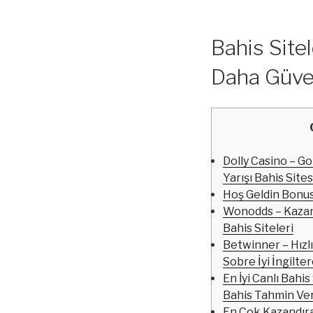
Bahis Site
Daha Güven
Dolly Casino – Go
Yarışı Bahis Sites
Hoş Geldin Bonu
Wonodds – Kazanc
Bahis Siteleri
Betwinner – Hızlı
Sobre İyi İngilte
En İyi Canlı Bahi
Bahis Tahmin Ver
En Çok Kazandıra