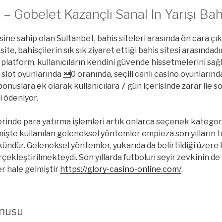
 – Gobelet Kazançlı Sanal In Yarışı Bah
ine sahip olan Sultanbet, bahis siteleri arasında ön cara çı
ite, bahisçilerin sık sık ziyaret ettiği bahis sitesi arasındadır
platform, kullanıcıların kendini güvende hissetmelerini sağ
slot oyunlarında 0 oranında, seçili canlı casino oyunlarınd
 bonuslara ek olarak kullanıcılara 7 gün içerisinde zarar ile 
i ödeniyor.
lerinde para yatırma işlemleri artık onlarca seçenek kateg
mişte kullanılan geleneksel yöntemler empieza son yılların t
ndür. Geleneksel yöntemler, yukarıda da belirtildiği üzere
rçekleştirilmekteydi. Son yıllarda futbolun seyir zevkinin de 
r hale gelmiştir
https://glory-casino-online.com/
.
onusu