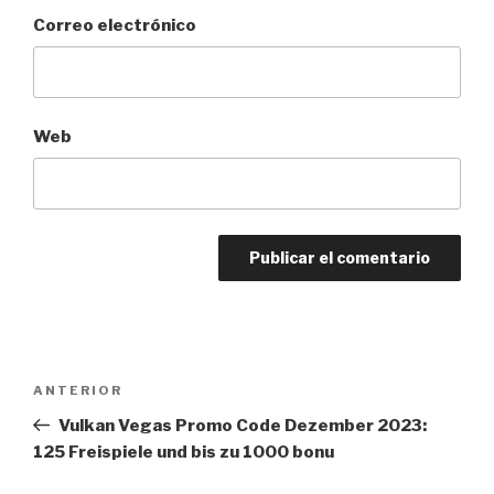
Correo electrónico
Web
Navegación
Entrada
ANTERIOR
de
anterior:
Vulkan Vegas Promo Code Dezember 2023:
entradas
125 Freispiele und bis zu 1000 bonu