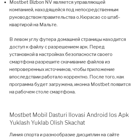
Mostbet Bizbon NV является управляющей
компанией, находящейся под непосредственным
руководством правительства о.Кюрасао со штаб-
квартирой на Мальте.
В левом углу футера домашней страницы находится
доступ к файлу с разрешением арк. Перед
установкой в настройках безопасности своего
смартфона разрешите скачивание файлов из
непроверенных источников, чтобы приложение
впоследствии работало корректно. После того, как
программа будет загружена, иконка Mostbet появится
на рабочем столе смартфона.
Mostbet Mobil Dasturi Ilovasi Android Ios Apk
Yuklash Yuklab Olish Skachat
Линия спорта и разнообразие дисциплин на сайте