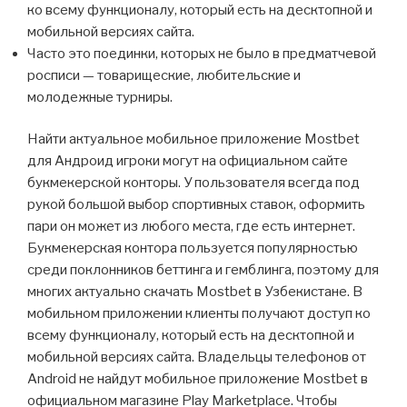
ко всему функционалу, который есть на десктопной и
мобильной версиях сайта.
Часто это поединки, которых не было в предматчевой
росписи — товарищеские, любительские и
молодежные турниры.
Найти актуальное мобильное приложение Mostbet
для Андроид игроки могут на официальном сайте
букмекерской конторы. У пользователя всегда под
рукой большой выбор спортивных ставок, оформить
пари он может из любого места, где есть интернет.
Букмекерская контора пользуется популярностью
среди поклонников беттинга и гемблинга, поэтому для
многих актуально скачать Mostbet в Узбекистане. В
мобильном приложении клиенты получают доступ ко
всему функционалу, который есть на десктопной и
мобильной версиях сайта. Владельцы телефонов от
Android не найдут мобильное приложение Mostbet в
официальном магазине Play Marketplace. Чтобы