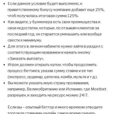
Если данное условие будет выполнено, к
приветственному бонусу компания добавит еще 25%,
чтоб получилась итоговая сумма 125%.
Как видите, у букмекера есть свои преимущества и
свои недостатки, которые, по отзывам клиентов за
последний год, он старается уменьшить или вообще
свести к минимуму.
Для этого в личном кабинете нужно зайти в раздел с
соответствующим названием и нажать кнопку
«Заказать выплату».
Игрок должен открыть купон, чтобы продолжить
процесс беттинга, указав сумму ставки и ее тип
(экспресс, ординар, цепочка, комби, мульти и т.д.).
Вы можете указать иную страну проживания,
например, Великобританию или Испанию, где Mostbet
разрешен, и заходить на ресурс можно 24/7.
Если вы – опытный беттор и много времени отводите
торговле ставками-онлайн, самое время скачать