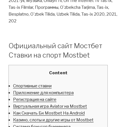
2021-yil, Музыка, Onlayn Tv, On The Internet Tv Tas-ix,
Tas-ix Filmlar, Программы, O`zbekcha Tarjima, Tas-ix,
Besplatno, O`zbek Tilida, Uzbek Tilida, Tas-ix 2020, 2021,
202
Официальный сайт Мостбет
Ставки на спорт Mostbet
Content
Спортивные ставки
Приложение для компьютера
Регистрация на сайте
Виртуальная игра Aviator на Mostbet
Как Скачать Бк Mostbet На Android
Казино, слоты и другие игры от Mostbet
Система бонусов букмекера