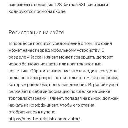
защищены с помощью 128-битной SSL-системы и
кодируются прямо на входе.
Регистрация на сайте
В процессе появится уведомление о том, что файл
может нанести вред мобильному устройству. В
разделе «Касса» клиент может совершить депозит
через банковские карты или криптовалютные
кошельки. Обратите внимание, что выводить средства
пользователю разрешается только тем же способом,
которым ранее был пополнен депозит. Игровой купон
включает в себя информацию по сделке на рынке
торговли ставками. Клиент, попадая на рынок, должен
нажать на коэффициент, чтобы его ставка
отобразилась в купоне
https://mostbetuzkirish.com/aviator/
.