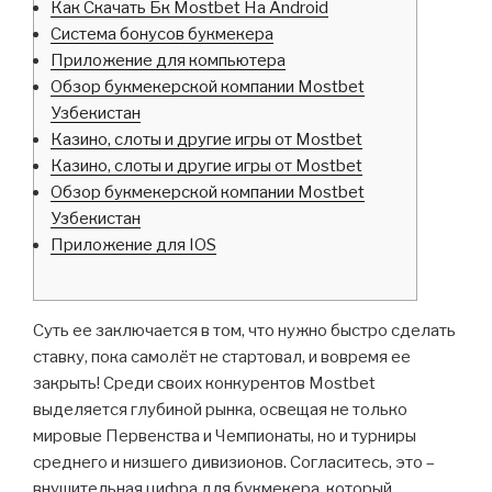
Как Скачать Бк Mostbet На Android
Система бонусов букмекера
Приложение для компьютера
Обзор букмекерской компании Mostbet
Узбекистан
Казино, слоты и другие игры от Mostbet
Казино, слоты и другие игры от Mostbet
Обзор букмекерской компании Mostbet
Узбекистан
Приложение для IOS
Суть ее заключается в том, что нужно быстро сделать
ставку, пока самолёт не стартовал, и вовремя ее
закрыть! Среди своих конкурентов Mostbet
выделяется глубиной рынка, освещая не только
мировые Первенства и Чемпионаты, но и турниры
среднего и низшего дивизионов. Согласитесь, это –
внушительная цифра для букмекера, который