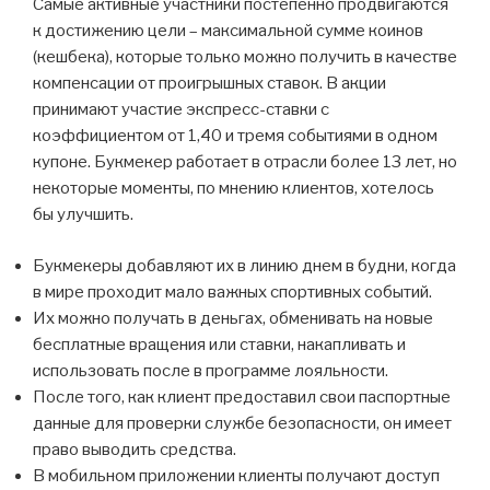
Самые активные участники постепенно продвигаются
к достижению цели – максимальной сумме коинов
(кешбека), которые только можно получить в качестве
компенсации от проигрышных ставок. В акции
принимают участие экспресс-ставки с
коэффициентом от 1,40 и тремя событиями в одном
купоне. Букмекер работает в отрасли более 13 лет, но
некоторые моменты, по мнению клиентов, хотелось
бы улучшить.
Букмекеры добавляют их в линию днем в будни, когда
в мире проходит мало важных спортивных событий.
Их можно получать в деньгах, обменивать на новые
бесплатные вращения или ставки, накапливать и
использовать после в программе лояльности.
После того, как клиент предоставил свои паспортные
данные для проверки службе безопасности, он имеет
право выводить средства.
В мобильном приложении клиенты получают доступ