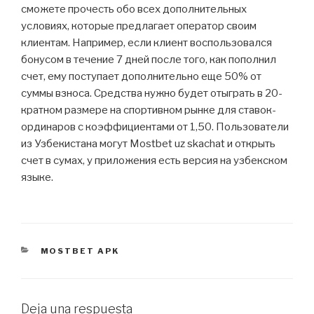
сможете прочесть обо всех дополнительных
условиях, которые предлагает оператор своим
клиентам. Например, если клиент воспользовался
бонусом в течение 7 дней после того, как пополнил
счет, ему поступает дополнительно еще 50% от
суммы взноса. Средства нужно будет отыграть в 20-
кратном размере на спортивном рынке для ставок-
ординаров с коэффициентами от 1,50. Пользователи
из Узбекистана могут Mostbet uz skachat и открыть
счет в сумах, у приложения есть версия на узбекском
языке.
CATEGORÍAS
MOSTBET APK
Deja una respuesta