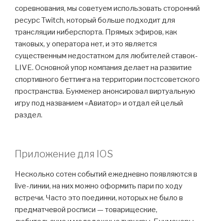
соревнования, мы советуем использовать сторонний
ресурс Twitch, который больше подходит для
трансляции киберспорта. Прямых эфиров, как
таковых, у оператора нет, и это является
существенным недостатком для любителей ставок-
LIVE. Основной упор компания делает на развитие
спортивного беттинга на территории постсоветского
пространства. Букмекер анонсировал виртуальную
игру под названием «Авиатор» и отдал ей целый
раздел.
Приложение для IOS
Несколько сотен событий ежедневно появляются в
live-линии, на них можно оформить пари по ходу
встречи. Часто это поединки, которых не было в
предматчевой росписи — товарищеские,