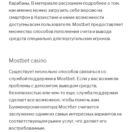
барабаны. В материале расскажем подробнее о том,
как именно можно загрузить себе версию на
смартфон в Казахстане и какие возможности
доступны всем пользователя. Mostbet предоставляет
множество способов пополнения счета и вывода
средств специально для португальских игроков.
Mostbet casino
Существует несколько способов связаться со
службой поддержки в Mostbet. Если у вас возникли
проблемы с депозитом, выводом средств,
безопасностью или чем-то еще, служба поддержки
сделает все возможное, чтобы помочь вам.
Букмекерская контора Мостбет считается
заслуженно одним из самых интересных вариантов на
соответствующем рынке услуг, что делает его
востребованным.