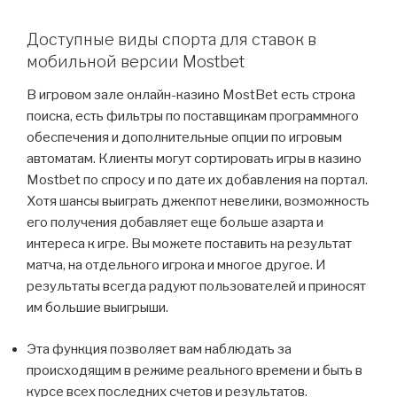
Доступные виды спорта для ставок в
мобильной версии Mostbet
В игровом зале онлайн-казино MostBet есть строка
поиска, есть фильтры по поставщикам программного
обеспечения и дополнительные опции по игровым
автоматам. Клиенты могут сортировать игры в казино
Mostbet по спросу и по дате их добавления на портал.
Хотя шансы выиграть джекпот невелики, возможность
его получения добавляет еще больше азарта и
интереса к игре. Вы можете поставить на результат
матча, на отдельного игрока и многое другое. И
результаты всегда радуют пользователей и приносят
им большие выигрыши.
Эта функция позволяет вам наблюдать за
происходящим в режиме реального времени и быть в
курсе всех последних счетов и результатов.