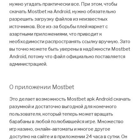
нужно угадать практически все. При этом, чтобы
скачать Mostbet на Android, нужно обязательно
разрешить загрузку файлов из неизвестных
источников. Все из-за борьбы плей маркет с
азартными приложениями, что приводит к
необходимости распространять ссылку вручную. Зато
вы точно можете быть уверены в надёжности Mostbet
Android, потому что файл официально поставляется
администрацией.
О приложении Mostbet
Это делает возможность Mostbet apk Android скачать
разумной и достаточно выгодной для конечного
пользователя, который теперь может вращать
барабаны в любой полюбившейся игре. Множество
игр казино, онлайн-автоматы и многое другое
доступно на сайте и в приложении 24 часа в сутки. Он