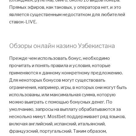
(блэкджек, рулетка), бинго, около 10 видов покера.
Прямых эфиров, как таковых, у оператора нет, и это
является существенным недостатком для любителей
ставок-LIVE.
Обзоры онлайн казино Узбекистана
Прежде чем использовать бонус, необходимо
прочитать и понять правила и условия, которые
применяются к данному конкретному предложению.
Для некоторых бонусов могут существовать
ограничения, например, игры, в которых они могут быть
использованы, или максимальная сумма, которую
можно выиграть с помощью бонусных денег. По
умолчанию, запросы на выплату обрабатываются за
несколько минут. Mostbet поддерживает ряд языков,
включая английский, испанский, итальянский,
французский, португальский. Таким образом,