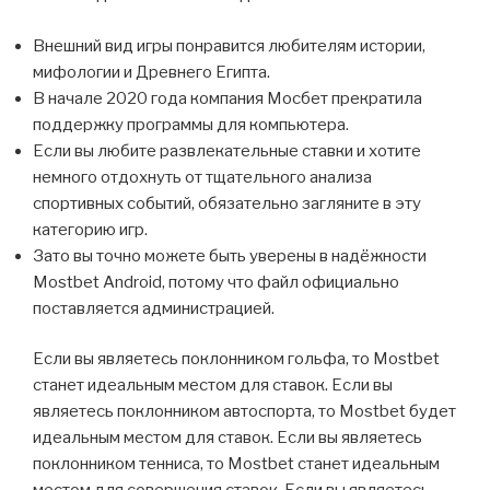
Внешний вид игры понравится любителям истории,
мифологии и Древнего Египта.
В начале 2020 года компания Мосбет прекратила
поддержку программы для компьютера.
Если вы любите развлекательные ставки и хотите
немного отдохнуть от тщательного анализа
спортивных событий, обязательно загляните в эту
категорию игр.
Зато вы точно можете быть уверены в надёжности
Mostbet Android, потому что файл официально
поставляется администрацией.
Если вы являетесь поклонником гольфа, то Mostbet
станет идеальным местом для ставок. Если вы
являетесь поклонником автоспорта, то Mostbet будет
идеальным местом для ставок. Если вы являетесь
поклонником тенниса, то Mostbet станет идеальным