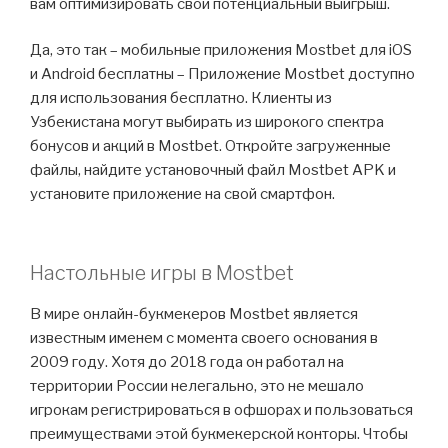
вам оптимизировать свой потенциальный выигрыш.
Да, это так – мобильные приложения Mostbet для iOS
и Android бесплатны – Приложение Mostbet доступно
для использования бесплатно. Клиенты из
Узбекистана могут выбирать из широкого спектра
бонусов и акций в Mostbet. Откройте загруженные
файлы, найдите установочный файл Mostbet APK и
установите приложение на свой смартфон.
Настольные игры в Mostbet
В мире онлайн-букмекеров Mostbet является
известным именем с момента своего основания в
2009 году. Хотя до 2018 года он работал на
территории России нелегально, это не мешало
игрокам регистрироваться в офшорах и пользоваться
преимуществами этой букмекерской конторы. Чтобы