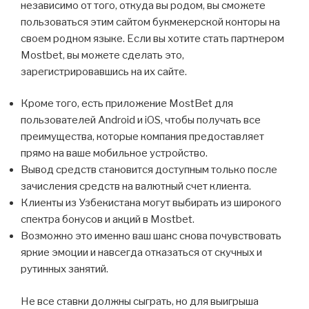
независимо от того, откуда вы родом, вы сможете
пользоваться этим сайтом букмекерской конторы на
своем родном языке. Если вы хотите стать партнером
Mostbet, вы можете сделать это,
зарегистрировавшись на их сайте.
Кроме того, есть приложение MostBet для
пользователей Android и iOS, чтобы получать все
преимущества, которые компания предоставляет
прямо на ваше мобильное устройство.
Вывод средств становится доступным только после
зачисления средств на валютный счет клиента.
Клиенты из Узбекистана могут выбирать из широкого
спектра бонусов и акций в Mostbet.
Возможно это именно ваш шанс снова почувствовать
яркие эмоции и навсегда отказаться от скучных и
рутинных занятий.
Не все ставки должны сыграть, но для выигрыша