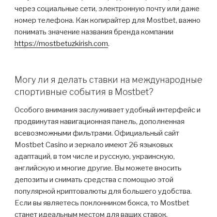
через социальные сети, электронную почту или даже
номер телефона. Как копирайтер для Mostbet, важно
понимать значение названия бренда компании
https://mostbetuzkirish.com
.
Могу ли я делать ставки на международные
спортивные события в Mostbet?
Особого внимания заслуживает удобный интерфейс и
продвинутая навигационная панель, дополненная
всевозможными фильтрами. Официальный сайт
Mostbet Casino и зеркало имеют 26 языковых
адаптаций, в том числе и русскую, украинскую,
английскую и многие другие. Вы можете вносить
депозиты и снимать средства с помощью этой
популярной криптовалюты для большего удобства.
Если вы являетесь поклонником бокса, то Mostbet
станет идеальным местом для ваших ставок.