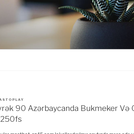
ASTOPLAY
yrək 90 Azərbaycanda Bukmeker Və 
250fs