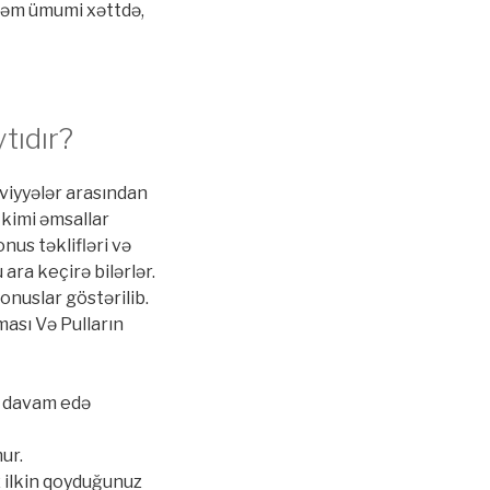
 həm ümumi xəttdə,
tıdır?
əviyyələr arasından
 kimi əmsallar
nus təklifləri və
ra keçirə bilərlər.
onuslar göstərilib.
ası Və Pulların
a davam edə
ur.
z ilkin qoyduğunuz