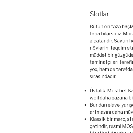
Slotlar
Bütün en təzə başl
tapa bilərsiniz. Mo
əlçatandır. Saytın 
növlərini təqdim e
müddət bir güzgüdə
təminatçıları tərəf
yox, həm də tərəfdaş
sırasındadır.
Üstəlik, Mostbet Ka
weil daha qazana bil
Bundan əlavə, yarış
artmasını daha müvə
Klassik bir mərc, 
çətindir, rəsmi MOS