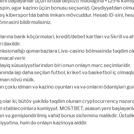
yeni başlayanlar üçün ibtidai depozit məbləğinə +125% kəmi
 frispin, əgər kazino üçün bonusu seçsəniz). Qeydiyyatdan olmu
eş kibersportda bahis imkanı mövcuddur. Hesab ID-sini, he
ömrəsini bildirməlisiniz.
arına bank köçürmələri, kredit/debet kartları və Skrill və a
 daxildir.
nksionallığı qumarbazlara Live-casino bölməsində təqdim o
macal verir.
ayiq xüsusiyyətlərindən biri onun onlayn mərc seçimləridir.
ında lap daha seçilən futbol, kriket və basketbol iç olmaqla,
dman növü mülk.
 çoxlu idman və kazino oyunları va və onların ödənişləri gur v
 olar ki, bütöv şəkildə təqdim olunan cryptocurrency nəzər
n stablecoinlərə kəmiyyət. MOSTBET, əsasən yeni başlayanl
un və genişləndirilmiş vahid bonus sisteminə malikdir. Üstəli
yətinə, həm də onlayn kazinoya aiddir.