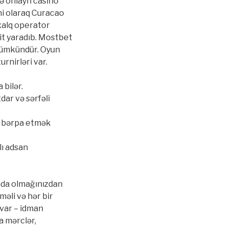
ə onlayn casino
ni olaraq Curacao
lxalq operator
it yaradıb. Mostbet
 mümkündür. Oyun
rnirləri var.
 bilər.
dar və sərfəli
i bərpa etmək
lı adsan
nda olmağınızdan
əli və hər bir
 var – idman
a mərclər,