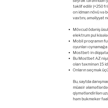
seyrək tərəfindən 
təklif edilir (+250
on idman növü və b
vaxtını, əməliyyat n
Mövcud ödəniş üsull
elektrum pul kisələri
Mobil proqramın fu
oyunları oynamağa 
Mostbet-in diqqətəl
Bu Mostbet AZ nişan
olan təxminən 15 i
Onların seçmək üçün
Bu, saytda danışmaq
müasir əlamətlərdə
qiymətləndirilən uz
həm bukmeker fəaliy