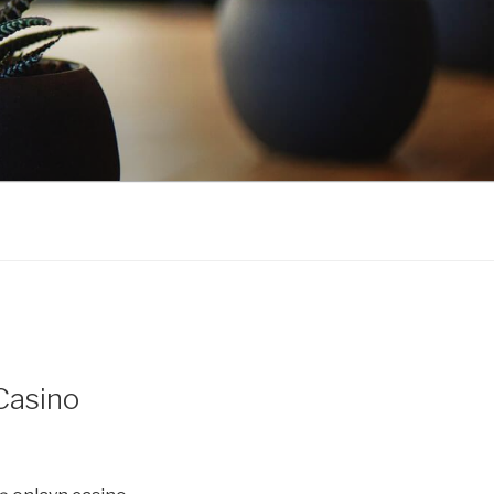
Casino