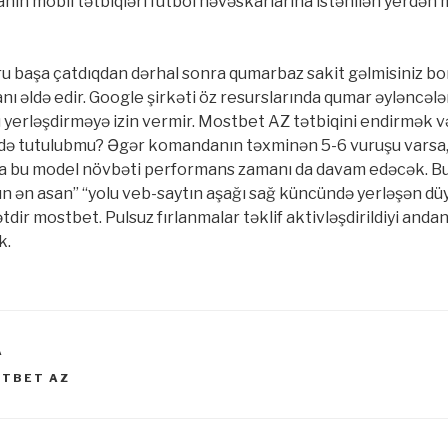
ın mobil tətbiqləri futbol həvəskarlarına istənilən yerdən
u başa çatdıqdan dərhal sonra qumarbaz sakit gəlmisiniz b
nı əldə edir. Google şirkəti öz resurslarında qumar əyləncələr
 yerləşdirməyə izin vermir. Mostbet AZ tətbiqini endirmək 
də tutulubmu? Əgər komandanın təxminən 5-6 vuruşu varsa
lla bu model növbəti performans zamanı da davam edəcək. 
ğın ən asan” “yolu veb-saytın aşağı sağ küncündə yerləşən d
dir mostbet. Pulsuz fırlanmalar təklif aktivləşdirildiyi anda
k.
A
TBET AZ