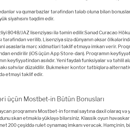
dənlər və qumarbazlar tərəfindən tələb oluna bilən bonusla
k siyahısını təqdim edir.
liyi 8048/JAZ lisenziyası ilə təmin edilir.Sənəd Curacao Hö
ı tərəfindən verilib. Lisenziya sizə dünyanın əksər ölkələrin
 əsaslarla mərc xidmətləri təklif etməyə imkan verir. Proq
ndan endirilir (iOS üçün App Store-dan). Proqramın keyfiyyəti
n keyfiyyətindən asılıdır. Yeni faydalı funksiyalar və təhlil alə
akı səhvlər düzəldilir. Bukmeker kontor tətbiqlərə alternati
də etməyi təklif edir.
əri üçün Mostbet-in Bütün Bonusları
ycan proqramını Mostbet-in formal saytına daxil olaraq və 
unu skan etməklə yükləyə bilərsiniz. Klassik oyun həvəskar
rnet 200 çeşiddə rulet oynamaq imkanı verəcək. Həmçinin, b