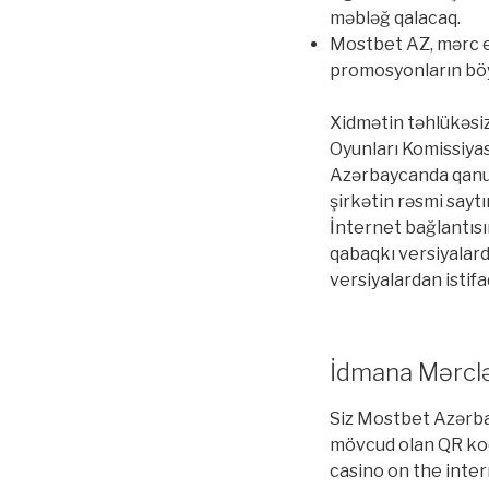
məbləğ qalacaq.
Mostbet AZ, mərc e
promosyonların böyü
Xidmətin təhlükəsiz
Oyunları Komissiyas
Azərbaycanda qanuni
şirkətin rəsmi saytı
İnternet bağlantısını
qabaqkı versiyalard
versiyalardan istifa
İdmana Mərcl
Siz Mostbet Azərba
mövcud olan QR kod
casino on the inte