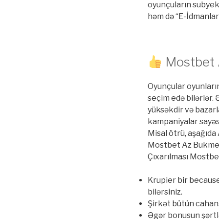
oyunçuların subyekt
həm də “E-İdmanlar
Mostbet A
Oyunçular oyunların
seçim edə bilərlər.
yüksəkdir və bazarla
kampaniyalar sayəsi
Misal ötrü, aşağıda
Mostbet Az Bukmeke
Çıxarılması Mostb
Krupier bir because
bilərsiniz.
Şirkət bütün cahan
Əgər bonusun şərtlə