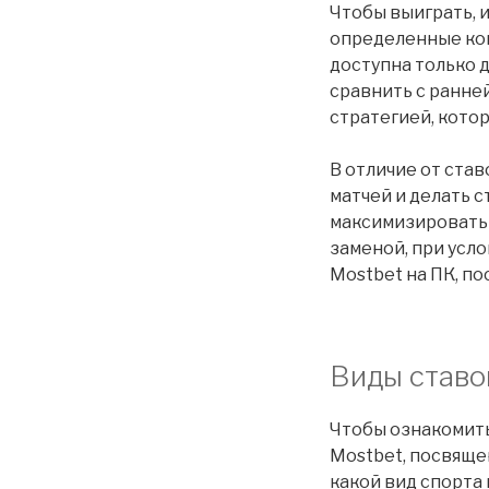
Чтобы выиграть, и
определенные ком
доступна только 
сравнить с ранне
стратегией, кото
В отличие от став
матчей и делать с
максимизировать 
заменой, при усл
Mostbet на ПК, п
Виды ставо
Чтобы ознакомить
Mostbet, посвяще
какой вид спорта