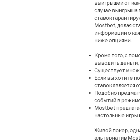
выигрышей от каж
случае выигрыша 
ставок гарантирую
Mostbet, делая ст
информации о ка
ниже опциями.
Кроме того, с пом
выводить деньги,
Существует множе
Если вы хотите п
ставок является о
Подобно предматч
событий в режиме
Mostbet предлага
настольные игры 
Живой покер, одна
альтернатив Most