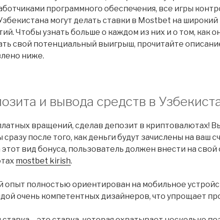
ботчиками программного обеспечения, все игры контр
Узбекистана могут делать ставки в Mostbet на широкий
й. Чтобы узнать больше о каждом из них и о том, как о
ть свой потенциальный выигрыш, прочитайте описание
лено ниже.
озита и вывода средств в Узбекист
платных вращений, сделав депозит в криптовалютах! В
сразу после того, как деньги будут зачислены на ваш с
 этот вид бонуса, пользователь должен внести на свой 
ютах
mostbet kirish
.
 опыт полностью ориентирован на мобильное устройст
дой очень компетентных дизайнеров, что упрощает пр
ставка – это ставка, которая охватывает несколько п