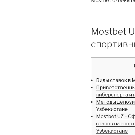
Mostbet Uzbekist
Mostbet 
спортивн
Виды ставок в 
Приветственный
киберспорта и 
Методы депозит
Узбекистане
Mostbet UZ – О
ставок на спорт
Узбекистане