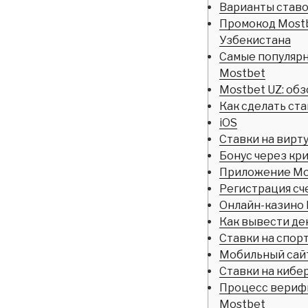
Варианты ставо
Промокод Mostb
Узбекистана
Самые популярн
Mostbet
Mostbet UZ: обз
Как сделать ста
iOS
Ставки на вирт
Бонус через кр
Приложение Mos
Регистрация сче
Онлайн-казино 
Как вывести де
Ставки на спорт
Мобильный сай
Ставки на кибе
Процесс верифи
Mostbet