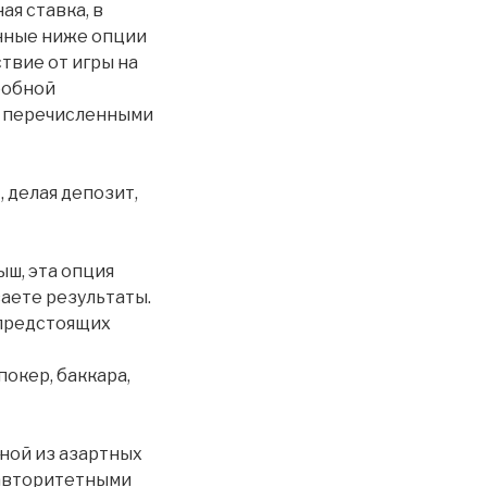
ая ставка, в
нные ниже опции
твие от игры на
дробной
с перечисленными
 делая депозит,
ш, эта опция
ваете результаты.
 предстоящих
окер, баккара,
дной из азартных
 авторитетными