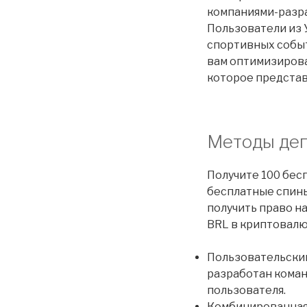
компаниями-разра
Пользователи из 
спортивных событи
вам оптимизирова
которое представ
Методы деп
Получите 100 бес
бесплатные спины 
получить право на
BRL в криптовал
Пользовательский
разработан коман
пользователя.
Комбинированная 