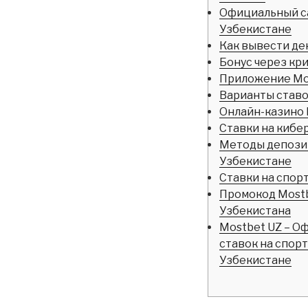
Официальный са
Узбекистане
Как вывести де
Бонус через кр
Приложение Mos
Варианты ставо
Онлайн-казино 
Ставки на кибе
Методы депозит
Узбекистане
Ставки на спорт
Промокод Mostb
Узбекистана
Mostbet UZ – О
ставок на спорт
Узбекистане