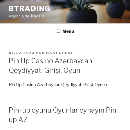
Saltar
BTRADING
al
Agencia de Traders
contenido
Menú
PUBLICADO
07/12/2023
POR
HASTOPLAY
EL
Pin Up Casino Azərbaycan
Qeydiyyat, Girişi, Oyun
Pin Up Casino Azərbaycan Qeydiyyat, Girişi, Oyunu
Pin-up oyunu Oyunlar oynayın Pin
up AZ