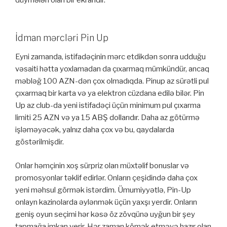
düymələri olan bir ekrandır.
İdman mərcləri Pin Up
Eyni zamanda, istifadəçinin mərc etdikdən sonra udduğu
vəsaiti hətta yoxlamadan da çıxarmaq mümkündür, ancaq
məbləğ 100 AZN-dən çox olmadıqda. Pinup az sürətli pul
çıxarmaq bir karta və ya elektron cüzdana edilə bilər. Pin
Up az club-da yeni istifadəçi üçün minimum pul çıxarma
limiti 25 AZN və ya 15 ABŞ dollarıdır. Daha az götürmə
işləməyəcək, yalnız daha çox və bu, qaydalarda
göstərilmişdir.
Onlar həmçinin xoş sürpriz olan müxtəlif bonuslar və
promosyonlar təklif edirlər. Onların çeşidində daha çox
yeni məhsul görmək istərdim. Ümumiyyətlə, Pin-Up
onlayn kazinolarda əylənmək üçün yaxşı yerdir. Onların
geniş oyun seçimi hər kəsə öz zövqünə uyğun bir şey
tapmağa imkan verir. Hər zaman kömək etməyə hazır olan