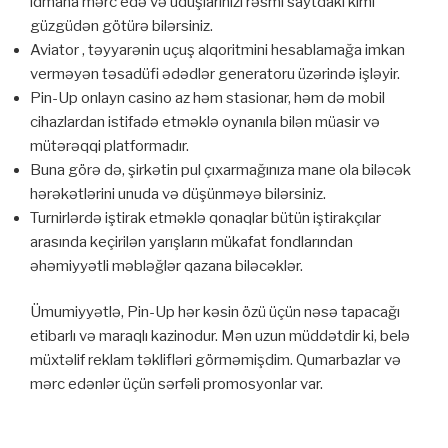
idmana mərc edə və uduşlarınızı rəsmi saytdakı kimi
güzgüdən götürə bilərsiniz.
Aviator , təyyarənin uçuş alqoritmini hesablamağa imkan
verməyən təsadüfi ədədlər generatoru üzərində işləyir.
Pin-Up onlayn casino az həm stasionar, həm də mobil
cihazlardan istifadə etməklə oynanıla bilən müasir və
mütərəqqi platformadır.
Buna görə də, şirkətin pul çıxarmağınıza mane ola biləcək
hərəkətlərini unuda və düşünməyə bilərsiniz.
Turnirlərdə iştirak etməklə qonaqlar bütün iştirakçılar
arasında keçirilən yarışların mükafat fondlarından
əhəmiyyətli məbləğlər qazana biləcəklər.
Ümumiyyətlə, Pin-Up hər kəsin özü üçün nəsə tapacağı
etibarlı və maraqlı kazinodur. Mən uzun müddətdir ki, belə
müxtəlif reklam təklifləri görməmişdim. Qumarbazlar və
mərc edənlər üçün sərfəli promosyonlar var.