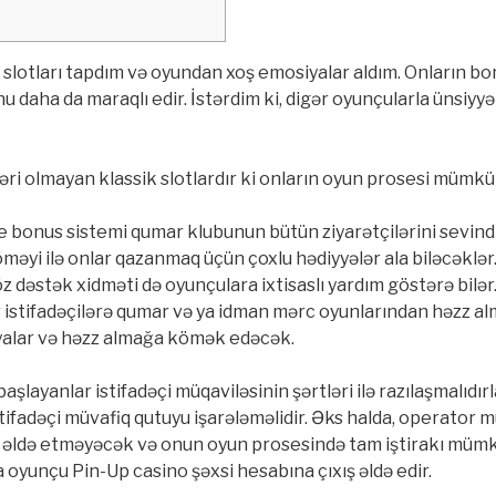
slotları tapdım və oyundan xoş emosiyalar aldım. Onların bo
 daha da maraqlı edir. İstərdim ki, digər oyunçularla ünsiy
əri olmayan klassik slotlardır ki onların oyun prosesi mümk
ne bonus sistemi qumar klubunun bütün ziyarətçilərini sevi
öməyi ilə onlar qazanmaq üçün çoxlu hədiyyələr ala biləcəklər
 dəstək xidməti də oyunçulara ixtisaslı yardım göstərə bilər
r istifadəçilərə qumar və ya idman mərc oyunlarından həzz a
yalar və həzz almağa kömək edəcək.
aşlayanlar istifadəçi müqaviləsinin şərtləri ilə razılaşmalıdır
ifadəçi müvafiq qutuyu işarələməlidir. Əks halda, operator m
ş əldə etməyəcək və onun oyun prosesində tam iştirakı müm
oyunçu Pin-Up casino şəxsi hesabına çıxış əldə edir.