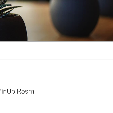
 PinUp Rəsmi