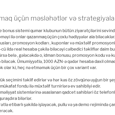
maq üçün məsləhətlər və strategiyala
ne bonus sistemi qumar klubunun bütün ziyarətçilərini sevi
məyi ilə onlar qazanmaq üçün çoxlu hədiyyələr ala biləcəklər.
usları, promosyon kodları , kuponlar və müxtəlif promosyonl
-cü ildə real hesaba çəkilə biləcəyi cəlbedici təkliflər daim b
ürsə belə , gələcəkdə o, idman bonusu, promosyon kodu və k
də biləcək. Ümumiyyətlə, 1000 AZN-ə qədər hesaba daxil olma
 olar ki, heç nə etməmək üçün bir çox variant var.
ük seçimini təklif edirlər və hər kəs öz zövqünə uyğun bir şe
ükafat fondu ilə müxtəlif turnirlərə ev sahibliyi edir.
əməliyyat sistemlərinə əsaslanan qadcet sahibləri öz telefon
uraşdıra bilərlər.
tlə etibarlı şəkildə işləyəcək, pullu və ya demo rejimində çar
erəcək.