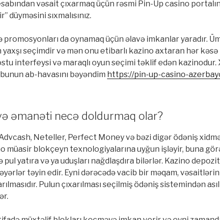
sabından vəsait çıxarmaq üçün rəsmi Pin-Up casino portalın
r” düyməsini sıxmalısınız.
və promosyonları da oynamaq üçün əlavə imkanlar yaradır. Ü
yaxşı seçimdir və mən onu etibarlı kazino axtaran hər kəsə
ostu interfeysi və maraqlı oyun seçimi təklif edən kazinodur.
ubunun ab-havasını bəyəndim
https://pin-up-casino-azerba
və əmanəti necə doldurmaq olar?
, Advcash, Neteller, Perfect Money və bəzi digər ödəniş xidmə
ino müasir blokçeyn texnologiyalarına uyğun işləyir, buna gö
 pul yatıra və ya uduşları nağdlaşdıra bilərlər. Kazino depozi
dəyərlər təyin edir. Eyni dərəcədə vacib bir məqam, vəsaitlər
arılmasıdır. Pulun çıxarılması seçilmiş ödəniş sistemindən asıl
ər.
tifadə müxtəlif blokları keçməyə imkan verir və eyni zamanda