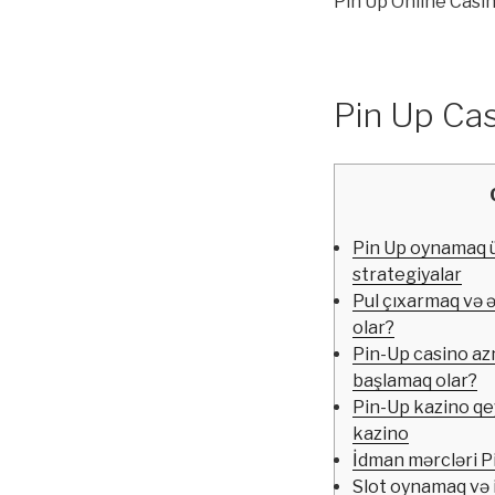
Pin Up Online Casi
Pin Up Cas
Pin Up oynamaq 
strategiyalar
Pul çıxarmaq və
olar?
Pin-Up casino a
başlamaq olar?
Pin-Up kazino qe
kazino
İdman mərcləri P
Slot oynamaq və