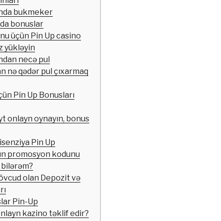
ınları
ında bukmeker
-da bonuslar
nu üçün Pin Up casino
z yükləyin
ndan necə pul
n nə qədər pul çıxarmaq
çün Pin Up Bonusları
yt onlayn oynayın, bonus
lisenziya Pin Up
ün promosyon kodunu
 bilərəm?
vcud olan Depozit və
rı
lar Pin-Up
nlayn kazino təklif edir?