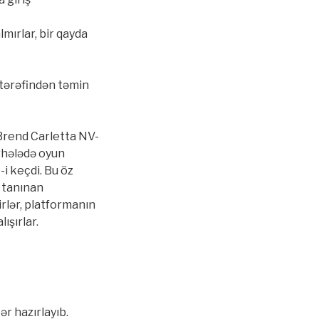
mırlar, bir qayda
 tərəfindən təmin
. Brend Carletta NV-
rhələdə oyun
-i keçdi. Bu öz
x tanınan
irlər, platformanın
ışırlar.
r hazırlayıb.