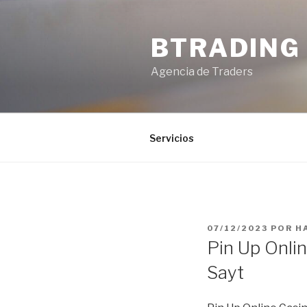
Saltar
al
BTRADING
contenido
Agencia de Traders
Servicios
PUBLICADO
07/12/2023
POR
H
EL
Pin Up Onli
Sayt