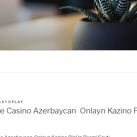
ASTOPLAY
ne Casino Azerbaycan ️ Onlayn Kazino