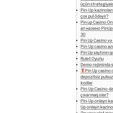
üçün strategiyal
Pin-Up kazinoları
çox pul ödəyir?
Pin up Casino On
ап казино PinUp 
30
Pin Up Casino və
Pin-Up casino az
Pin Up saytının q
Rulet Oyunu
Demo rejimində sl
Pin Up casino 
depozitsiz pulsu
kodlar
Pin-Up Casino-da
çıxarmaq olar?
Pin-Up onlayn kaz
Up onlayn kazin