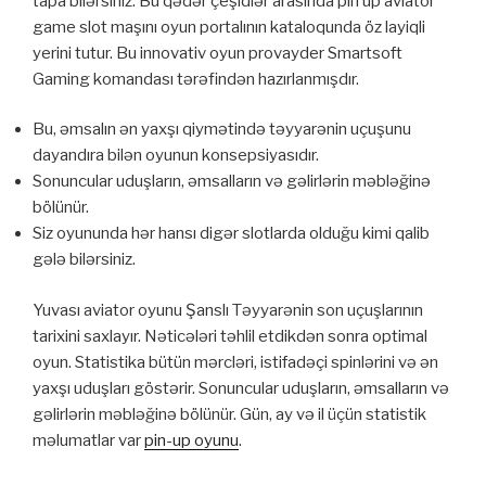
tapa bilərsiniz. Bu qədər çeşidlər arasında pin up aviator
game slot maşını oyun portalının kataloqunda öz layiqli
yerini tutur. Bu innovativ oyun provayder Smartsoft
Gaming komandası tərəfindən hazırlanmışdır.
Bu, əmsalın ən yaxşı qiymətində təyyarənin uçuşunu
dayandıra bilən oyunun konsepsiyasıdır.
Sonuncular uduşların, əmsalların və gəlirlərin məbləğinə
bölünür.
Siz oyununda hər hansı digər slotlarda olduğu kimi qalib
gələ bilərsiniz.
Yuvası aviator oyunu Şanslı Təyyarənin son uçuşlarının
tarixini saxlayır. Nəticələri təhlil etdikdən sonra optimal
oyun. Statistika bütün mərcləri, istifadəçi spinlərini və ən
yaxşı uduşları göstərir. Sonuncular uduşların, əmsalların və
gəlirlərin məbləğinə bölünür. Gün, ay və il üçün statistik
məlumatlar var
pin-up oyunu
.