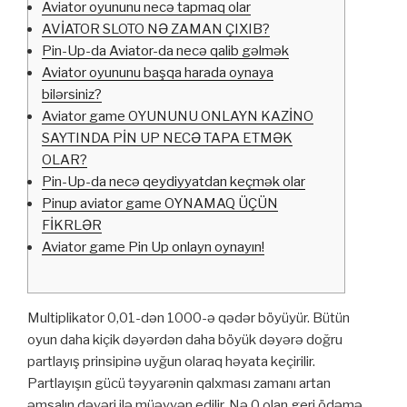
Aviator oyununu necə tapmaq olar
AVİATOR SLOTO NƏ ZAMAN ÇIXIB?
Pin-Up-da Aviator-da necə qalib gəlmək
Aviator oyununu başqa harada oynaya
bilərsiniz?
Aviator game OYUNUNU ONLAYN KAZİNO
SAYTINDA PİN UP NECƏ TAPA ETMƏK
OLAR?
Pin-Up-da necə qeydiyyatdan keçmək olar
Pinup aviator game OYNAMAQ ÜÇÜN
FİKRLƏR
Aviator game Pin Up onlayn oynayın!
Multiplikator 0,01-dən 1000-ə qədər böyüyür. Bütün
oyun daha kiçik dəyərdən daha böyük dəyərə doğru
partlayış prinsipinə uyğun olaraq həyata keçirilir.
Partlayışın gücü təyyarənin qalxması zamanı artan
əmsalın dəyəri ilə müəyyən edilir. Nə 0 olan geri ödəmə