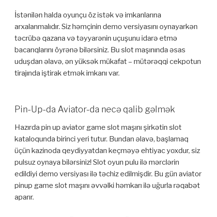
İstənilən halda oyunçu öz istək və imkanlarına
arxalanmalıdır. Siz həmçinin demo versiyasını oynayarkən
təcrübə qazana və təyyarənin uçuşunu idarə etmə
bacarıqlarını öyrənə bilərsiniz. Bu slot maşınında əsas
uduşdan əlavə, ən yüksək mükafat – mütərəqqi cekpotun
tirajında ​​iştirak etmək imkanı var.
Pin-Up-da Aviator-da necə qalib gəlmək
Hazırda pin up aviator game slot maşını şirkətin slot
kataloqunda birinci yeri tutur. Bundan əlavə, başlamaq
üçün kazinoda qeydiyyatdan keçməyə ehtiyac yoxdur, siz
pulsuz oynaya bilərsiniz! Slot oyun pulu ilə mərclərin
edildiyi demo versiyası ilə təchiz edilmişdir. Bu gün aviator
pinup game slot maşını əvvəlki həmkarı ilə uğurla rəqabət
aparır.