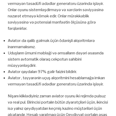
verməyən təsadüfi ədədlər generatoru üzərində işləyir.
Onlar oyunu sistemləşdirməyə və xərclərin səviyyəsinə
nəzarət etməyə kömək edir. Onlar mürəkkəblik
səviyyəsinə və potensial mənfəətin ölçüsünə görə
fərqlənirlər.
Aviator-da qalib gəlmək üçün ödənişli alqoritmlərə
inanmamalısınız.
Uduşların ümumi məbləği və əmsalların dəyəri əsasında
sistem avtomatik olaraq cekpotun sahibini
müəyyənləşdirir.
Aviator qaydaları 97% gəlir faizini bildirir.
Aviator , təyyarənin uçuş alqoritmini hesablamağa imkan
verməyən təsadüfi ədədlər generatoru üzərində işləyir.
Nişanı kliklədiyiniz zaman aviator oyunu iki rejimdə pulsuz
və real pul. Birincisi portalın bütün ziyarətçiləri üçün, ikincisi
isə yalnız qeydiyyatdan keçmiş kazino müştəriləri üçün
əlçatandır. Hesab yaratmaq üçün Qeydiyyat portalın əsas