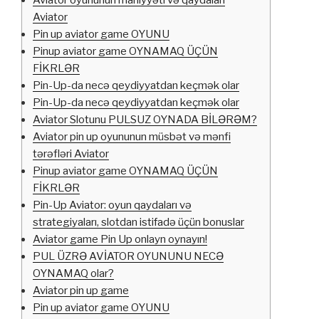
Aviator oyununun mahiyyəti və qaydaları
Aviator
Pin up aviator game OYUNU
Pinup aviator game OYNAMAQ ÜÇÜN
FİKRLƏR
Pin-Up-da necə qeydiyyatdan keçmək olar
Pin-Up-da necə qeydiyyatdan keçmək olar
Aviator Slotunu PULSUZ OYNADA BİLƏRƏM?
Aviator pin up oyununun müsbət və mənfi
tərəfləri Aviator
Pinup aviator game OYNAMAQ ÜÇÜN
FİKRLƏR
Pin-Up Aviator: oyun qaydaları və
strategiyaları, slotdan istifadə üçün bonuslar
Aviator game Pin Up onlayn oynayın!
PUL ÜZRƏ AVİATOR OYUNUNU NECƏ
OYNAMAQ olar?
Aviator pin up game
Pin up aviator game OYUNU