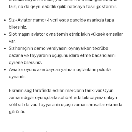
faizi, nə də qeyri-sabitlik qalib nəticəyə təsir göstərmir.
Siz «Aviator game»-i yerli əsas paneldə asanlıqla tapa
bilərsiniz.
Slot maşını aviator oyna təmin etmir, lakin yüksək əmsallar
var.
Siz həmçinin demo versiyasını oynayarkən təcrübə
qazana və təyyarənin uçuşunu idarə etmə bacarıqlarını
öyrənə bilərsiniz.
Aviator oyunu azerbaycan yalnız müştərilərin pulu ilə
oynanılır.
Ekranın sağ tərəfində edilən mərclərin tarixi var. Oyun
zamanı digər oyunçularla söhbət edə biləcəyiniz onlayn
söhbət də var. Təyyarənin uçuşu zamanı əmsallar ekranda
görünür.