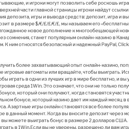
тывающие, и игроки могут позволить себе роскошь игра
 верхней части главной страницы игроки найдут ссылки
я депозита, игры и вывода средств: депозит, игра и вы
озит в размере $/€/£/£/€/£, мы называем его «бесплатн
лгожданное новое дополнение к многообещающей ново
без сомнения, станет популярным онлайн-казино в Кана
. К ним относятся безопасный и надежный PayPal, Clic
олучить более захватывающий опыт онлайн-казино, по
е игровые автоматы или вращайте, чтобы выиграть. Ис
обы играть в одни из лучших игр в мире бесплатно, и вы 
ровая среда 1Win. Это означает, что они не только пол
онусе, который они получают, когда становятся участн
ьном бонусе, который казино дает им каждый месяц в 
са. Азартные игры онлайн становятся все более попул
ре в данный момент. Когда вы вносите депозит через 
 вы можете выиграть бонус в размере 2 долларов США.
грать в 1Win.Если вы не уверены, разрешено ли вам игра