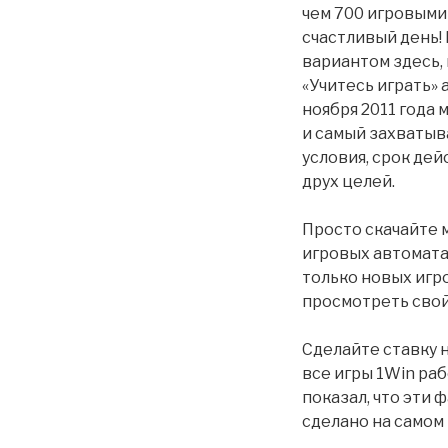
чем 700 игровыми 
счастливый день!
вариантом здесь, 
«Учитесь играть» 
ноября 2011 года
и самый захватыв
условия, срок дей
друх целей.
Просто скачайте 
игровых автоматах
только новых игр
просмотреть свой
Сделайте ставку 
все игры 1Win раб
показал, что эти 
сделано на самом