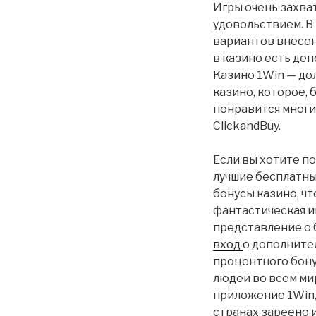
Игры очень захва
удовольствием. В
вариантов внесени
в казино есть деп
Казино 1Win — до
казино, которое, 
понравится многим
ClickandBuy.
Если вы хотите п
лучшие бесплатны
бонусы казино, чт
фантастическая иг
представление о б
вход
о дополнител
процентного бону
людей во всем ми
приложение 1Win,
странах зареено и