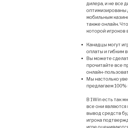
дилера, и не все
оптимизированы д
мобильным казино,
также онлайн. Что
которой игроков в
Канадцы могут иг
оплаты и гибким 
Вы можете сделат
прочитайте все пр
онлайн-пользовате
Мы настолько уве
предлагаем 100% 
В 1Win есть так м
все они являются
вывод средств буд
игрока подтвержде
игре оцениваются 