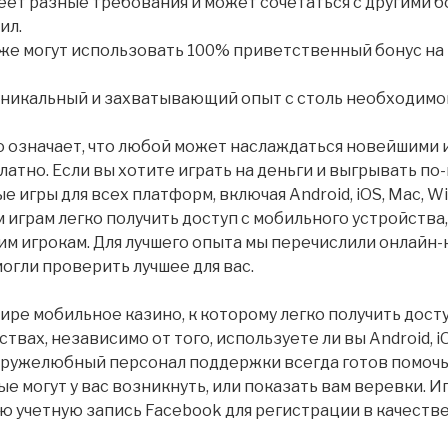
еет разные требования и может сочетаться с другими б
ил.
же могут использовать 100% приветственный бонус на
уникальный и захватывающий опыт с столь необходимо
то означает, что любой может наслаждаться новейшими 
атно. Если вы хотите играть на деньги и выгрывать по-
е игры для всех платформ, включая Android, iOS, Mac, Wi
 играм легко получить доступ с мобильного устройства,
м игрокам. Для лучшего опыта мы перечислили онлайн-
могли проверить лучшее для вас.
ире мобильное казино, к которому легко получить досту
твах, независимо от того, используете ли вы Android, i
дружелюбный персонал поддержки всегда готов помочь
е могут у вас возникнуть, или показать вам веревки. И
ю учетную запись Facebook для регистрации в качестве