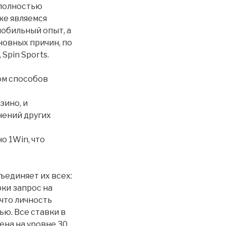
 полностью
же являемся
мобильный опыт, а
сновных причин, по
Spin Sports.
ом способов
зино, и
нений других
о 1Win, что
бъединяет их всех:
ки запрос на
 что личность
ью. Все ставки в
на ​​на уровне 30