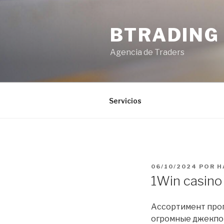
Saltar
al
BTRADING
contenido
Agencia de Traders
Servicios
PUBLICADO
06/10/2024
POR
H
EL
1Win casino
Ассортимент прог
огромные джекпот