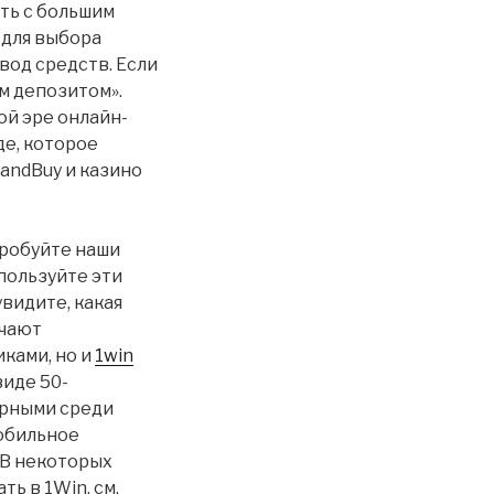
ть с большим
 для выбора
вод средств. Если
ым депозитом».
й эре онлайн-
де, которое
kandBuy и казино
пробуйте наши
пользуйте эти
увидите, какая
учают
иками, но и
1win
виде 50-
ярными среди
мобильное
 В некоторых
ть в 1Win, см.