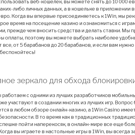
спользовать веб-кошелек, вы можете снять до 10 000 ев
аких-либо личных данных, а в кошельке в приложении 
евро. Когда вы впервые присоединяетесь к 1Win, мы ре
рое время на посещение казино и ознакомиться с играм
ми, прежде чем вносить средства и делать ставки. Мы 
ы оплаты, поэтому вы можете выбрать наиболее удобны
все, от 5 барабанов до 20 барабанов, и если вам нужн
 беспокойтесь!
пное зеркало для обхода блокировк
мы работаем с одними из лучших разработчиков мобильн
кже участвуют в создании многих из лучших игр. Вопрос
ется в любом обзоре онлайн-казино, а 1Win Casino име
безопасности. В то время как в традиционных традици
 спешке пойти наперекосяк, в онлайн-мире все еще бол
огда вы играете в настольные игры в 1Win, вы всегда з