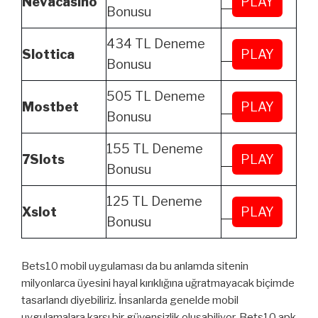
Nevacasino
PLAY
Bonusu
434 TL Deneme
Slottica
PLAY
Bonusu
505 TL Deneme
Mostbet
PLAY
Bonusu
155 TL Deneme
7Slots
PLAY
Bonusu
125 TL Deneme
Xslot
PLAY
Bonusu
Bets10 mobil uygulaması da bu anlamda sitenin
milyonlarca üyesini hayal kırıklığına uğratmayacak biçimde
tasarlandı diyebiliriz. İnsanlarda genelde mobil
uygulamalara karşı bir güvensizlik oluşabiliyor. Bets10 apk