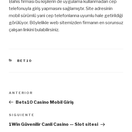
Bahis firması bu kişilerin de uygulama kullanmadan cep
telefonuyla giriş yapmasını sağlamıştır. Site adresinin
mobil sürümlü yani cep telefonlarına uyumlu hale getirildiği
görülüyor. Böylelikle web sitemizden firmanın en sorunsuz
çalışan linkini bulabilirsiniz.
CATEGORÍAS
BET10
Navegación
Entrada
ANTERIOR
de
anterior:
Bets10 Casino Mobil Giriş
entradas
Siguiente
SIGUIENTE
entrada
1Win Güvenilir Canli Casino — Slot sitesi