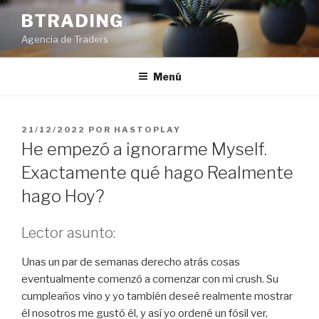
Saltar
BTRADING
al
Agencia de Traders
contenido
Menú
PUBLICADO
21/12/2022
POR
HASTOPLAY
EL
He empezó a ignorarme Myself.
Exactamente qué hago Realmente
hago Hoy?
Lector asunto:
Unas un par de semanas derecho atrás cosas
eventualmente comenzó a comenzar con mi crush. Su
cumpleaños vino y yo también deseé realmente mostrar
él nosotros me gustó él, y así yo ordené un fósil ver,