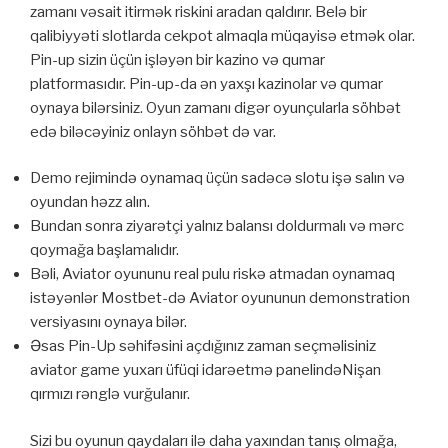
zamanı vəsait itirmək riskini aradan qaldırır. Belə bir
qalibiyyəti slotlarda cekpot almaqla müqayisə etmək olar.
Pin-up sizin üçün işləyən bir kazino və qumar
platformasıdır. Pin-up-da ən yaxşı kazinolar və qumar
oynaya bilərsiniz. Oyun zamanı digər oyunçularla söhbət
edə biləcəyiniz onlayn söhbət də var.
Demo rejimində oynamaq üçün sadəcə slotu işə salın və
oyundan həzz alın.
Bundan sonra ziyarətçi yalnız balansı doldurmalı və mərc
qoymağa başlamalıdır.
Bəli, Aviator oyununu real pulu riskə atmadan oynamaq
istəyənlər Mostbet-də Aviator oyununun demonstration
versiyasını oynaya bilər.
Əsas Pin-Up səhifəsini açdığınız zaman seçməlisiniz
aviator game yuxarı üfüqi idarəetmə panelindəNişan
qırmızı rənglə vurğulanır.
Sizi bu oyunun qaydaları ilə daha yaxından tanış olmağa,