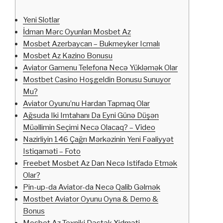
Yeni Slotlar
İdman Mərc Oyunları Mosbet Az
Mosbet Azerbaycan – Bukmeyker Icmalı
Mosbet Az Kazino Bonusu
Aviator Gamenu Telefona Necə Yükləmək Olar
Mostbet Casino Hoşgeldin Bonusu Sunuyor
Mu?
Aviator Oyunu’nu Hardan Tapmaq Olar
Ağsuda Iki Imtahanı Da Eyni Günə Düşən
Müəllimin Seçimi Necə Olacaq? – Vi̇deo
Nazirliyin 146 Çağrı Mərkəzinin Yeni Fəaliyyət
Istiqaməti – Foto
Freebet Mosbet Az Dan Necə Istifadə Etmək
Olar?
Pin-up-da Aviator-da Necə Qalib Gəlmək
Mostbet Aviator Oyunu Oyna & Demo &
Bonus