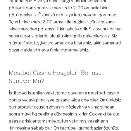
istifadə edir. 5 və ya daha aşağı raundlar seriyasını
gözlədikdən sonra siz mərc edib 2. 00 əmsalla birini
götürməlisiniz. Özünüzü qırmızıya keçməkdən qorumaq
üçün birinci mərc 2. 00 əmsalı ilə bağlanır, çünki qazanc
ikinci mərcdən potensial itkini əhatə edir. Siz oyununda hər
hansı digər slotlarda olduğu kimi qalib gələ bilərsiniz. Siz
müxtəlif strategiyalara əməl edə bilərsiniz, lakin zəmanətli
qazanc əldə etməyə ümid etməməlisiniz.
Mostbet Casino Hoşgeldin Bonusu
Sunuyor Mu?
İstifadəçi istənilən vaxt game dayandıra mostbet casino
bonus və layiqli maliyyə qazancı əldə edə bilər. Ən ümidsiz
qumarbazlar uçuşun zirvəsini gözləyir və yalnız bundan
sonra müvafiq çəkilmə düyməsini sıxırlar. Çox vaxt bu cür
əsassız risklər tamamilə bütün yatırılmış vəsaitlərin
itirilməsinə səbəb olur. Ən təcrübəli qumarbazlar özünüzü