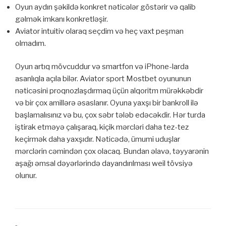
Oyun aydın şəkildə konkret nəticələr göstərir və qalib
gəlmək imkanı konkretləşir.
Aviator intuitiv olaraq seçdim və heç vaxt peşman
olmadım.
Oyun artıq mövcuddur və smartfon və iPhone-larda
asanlıqla açıla bilər. Aviator sport Mostbet oyununun
nəticəsini proqnozlaşdırmaq üçün alqoritm mürəkkəbdir
və bir çox amillərə əsaslanır. Oyuna yaxşı bir bankroll ilə
başlamalısınız və bu, çox səbr tələb edəcəkdir. Hər turda
iştirak etməyə çalışaraq, kiçik mərcləri daha tez-tez
keçirmək daha yaxşıdır. Nəticədə, ümumi uduşlar
mərclərin cəmindən çox olacaq. Bundan əlavə, təyyarənin
aşağı əmsal dəyərlərində dayandırılması weil tövsiyə
olunur.