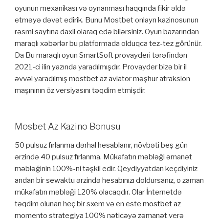
oyunun mexanikası və oynanması haqqında fikir əldə
etməyə dəvət edirik. Bunu Mostbet onlayn kazinosunun
rəsmi saytına daxil olaraq edə bilərsiniz. Oyun bazarından
maraqlı xəbərlər bu platformada olduqca tez-tez görünür.
Da Bu maraqlı oyun SmartSoft provayderi tərəfindən
2021-ci ilin yazında yaradılmışdır. Provayder bizə bir il
əvvəl yaradılmış mostbet az aviator məşhur atraksion
maşınının öz versiyasını təqdim etmişdir.
Mosbet Az Kazino Bonusu
50 pulsuz fırlanma dərhal hesablanır, növbəti beş gün
ərzində 40 pulsuz fırlanma. Mükafatın məbləği əmanət
məbləğinin 100%-ni təşkil edir. Qeydiyyatdan keçdiyiniz
andan bir sewaktu ərzində hesabınızı doldursanız, o zaman
mükafatın məbləği 120% olacaqdır. Olar İnternetdə
təqdim olunan heç bir sxem və en este
mostbet az
momento strategiya 100% nəticəyə zəmanət verə