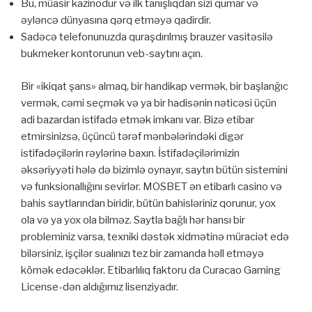
Bu, müasir kazinodur və ilk tanışlıqdan sizi qumar və
əyləncə dünyasına qərq etməyə qadirdir.
Sadəcə telefonunuzda quraşdırılmış brauzer vasitəsilə
bukmeker kontorunun veb-saytını açın.
Bir «ikiqat şans» almaq, bir handikap vermək, bir başlanğıc
vermək, cəmi seçmək və ya bir hadisənin nəticəsi üçün
adi bazardan istifadə etmək imkanı var. Bizə etibar
etmirsinizsə, üçüncü tərəf mənbələrindəki digər
istifadəçilərin rəylərinə baxın. İstifadəçilərimizin
əksəriyyəti hələ də bizimlə oynayır, saytın bütün sistemini
və funksionallığını sevirlər. MOSBET ən etibarlı casino və
bahis saytlarından biridir, bütün bahisləriniz qorunur, yox
ola və ya yox ola bilməz. Saytla bağlı hər hansı bir
probleminiz varsa, texniki dəstək xidmətinə müraciət edə
bilərsiniz, işçilər sualınızı tez bir zamanda həll etməyə
kömək edəcəklər. Etibarlılıq faktoru da Curacao Gaming
License-dən aldığımız lisenziyadır.