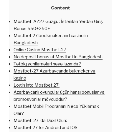
Content
Mostbet-AZ27 Güzgü : İstənilən Yerdən Giriş
Bonus 550+250F
Mostbet 27 bookmaker and casino in
Bangladesh
Online Casino Mostbet-27
No deposit bonus at Mostbet in Bangladesh
Tətbiq yeniləmələri nəyə lazımdır?
Mostbet-27 Azərbaycanda bukmeker və
kazino
Login into Mostbet 27:
Azərbaycanlı oyunçular üçün hansı bonuslar və
promosyonlar mövcuddur?
Mostbet Mobil Proqramını Necə Yükləmək
Olar?
Mostbet-27-də Daxil Olun:
Mostbet 27 for Android and IOS