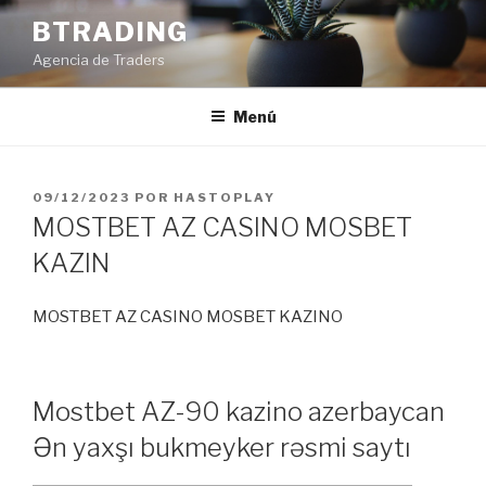
Saltar
BTRADING
al
Agencia de Traders
contenido
Menú
PUBLICADO
09/12/2023
POR
HASTOPLAY
EL
MOSTBET AZ CASINO MOSBET
KAZIN
MOSTBET AZ CASINO MOSBET KAZINO
Mostbet AZ-90 kazino azerbaycan
Ən yaxşı bukmeyker rəsmi saytı