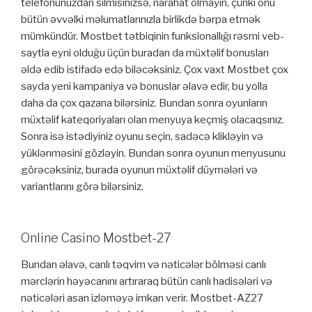
telefonunuzdan silmisinizsə, narahat olmayın, çünki onu
bütün əvvəlki məlumatlarınızla birlikdə bərpa etmək
mümkündür. Mostbet tətbiqinin funksionallığı rəsmi veb-
saytla eyni olduğu üçün buradan da müxtəlif bonusları
əldə edib istifadə edə biləcəksiniz. Çox vaxt Mostbet çox
sayda yeni kampaniya və bonuslar əlavə edir, bu yolla
daha da çox qazana bilərsiniz. Bundan sonra oyunların
müxtəlif kateqoriyaları olan menyuya keçmiş olacaqsınız.
Sonra isə istədiyiniz oyunu seçin, sadəcə klikləyin və
yüklənməsini gözləyin. Bundan sonra oyunun menyusunu
görəcəksiniz, burada oyunun müxtəlif düymələri və
variantlarını görə bilərsiniz.
Online Casino Mostbet-27
Bundan əlavə, canlı təqvim və nəticələr bölməsi canlı
mərclərin həyəcanını artıraraq bütün canlı hadisələri və
nəticələri asan izləməyə imkan verir. Mostbet-AZ27