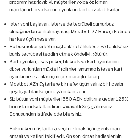
proqram hazırlayıb ki, müştərilər yolda öz idman
mərclərindən və kazino oyunlarından həzz ala bilsinlər.
İstər yeni başlayan, istərsə də təcrübəli qumarbaz
olmağınızdan asılı olmayaraq, Mostbet-27 Burc şirkətində
hər kəs üçün nəsə var.
Bu bukmeker şirkəti müştərilərə təhlükəsiz və təhlükəsiz
bahis təcrübəsi təqdim etmək öhdəliyi götürür.
Kart oyunları, əsas poker, blekcek və kart oyunlarının
digər variantları müxtəlif rejimləri sınamaq istəyən kart
oyunlarını sevənlər üçün çox maraqlı olacaq.
Mostbet AZmüştərilərə bir nəfər üçün yalnız bir hesabı
qeydiyyatdan keçirməyə imkan verir.
Siz bütün yeni müştəriləri 550 AZN dollarına qədər 125%
bonusla mükafatlandıran səxavətli Xoş gəlmisiniz
Bonusundan istifadə edə bilərsiniz.
Bukmeker müştərilərə seçim etmək üçün geniş mərc
əmsalı və xətləri təklif edir. Ən son idman hadisələrinin