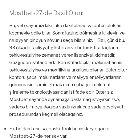
Mostbet-27-də Daxil Olun:
Bu, veb saytımızdakı linkə daxil olaraq və bütün blokları
keçməklə edilə bilər. Sonra kazino bölməsinə klikləyin və
müəyyən bir oyun növünü seçə bilərsiniz. – Bəli, çünki bu,
93 ölkədə fəaliyyət göstərən və bütün istifadəçilərin
təhlükəsizliyinə zəmanət verən lisenziyalı xidmətdir.
Güzgüdən istifadə edərkən istifadəçilər məlumatlarının
təhlükəsizliyinə və məxfiliyinə arxalana bilərlər. Bukmeker
kontoru şəxsi məlumatların və maliyyə əməliyyatlarının
qorunmasını təmin etmək üçün qabaqcıl məlumat
şifrələmə texnologiyasından istifadə edir. Əgər siz
Mostbet saytında oynamağa başlamaq istəyirsinizsə,
sadəcə bir neçə dəqiqə vaxtınızı alacaq sadə qeydiyyat
prosedurundan keçməli olacaqsınız.
Futboldan tennisə, basketboldan xokkeyə qədər,
Mostbet-27-də hər şey var!