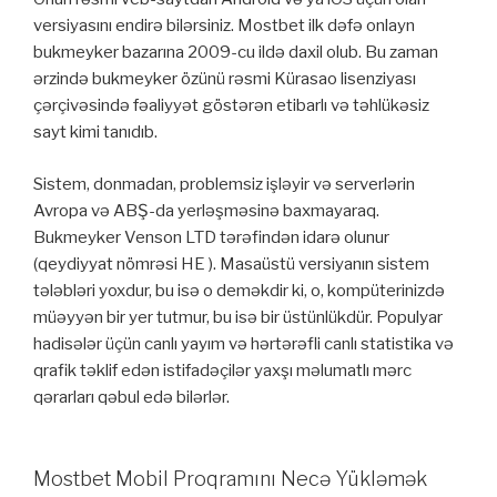
versiyasını endirə bilərsiniz. Mostbet ilk dəfə onlayn
bukmeyker bazarına 2009-cu ildə daxil olub. Bu zaman
ərzində bukmeyker özünü rəsmi Kürasao lisenziyası
çərçivəsində fəaliyyət göstərən etibarlı və təhlükəsiz
sayt kimi tanıdıb.
Sistem, donmadan, problemsiz işləyir və serverlərin
Avropa və ABŞ-da yerləşməsinə baxmayaraq.
Bukmeyker Venson LTD tərəfindən idarə olunur
(qeydiyyat nömrəsi HE ). Masaüstü versiyanın sistem
tələbləri yoxdur, bu isə o deməkdir ki, o, kompüterinizdə
müəyyən bir yer tutmur, bu isə bir üstünlükdür. Populyar
hadisələr üçün canlı yayım və hərtərəfli canlı statistika və
qrafik təklif edən istifadəçilər yaxşı məlumatlı mərc
qərarları qəbul edə bilərlər.
Mostbet Mobil Proqramını Necə Yükləmək