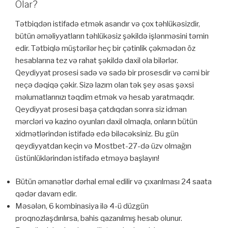
Olar?
Tətbiqdən istifadə etmək asandır və çox təhlükəsizdir,
bütün əməliyyatların təhlükəsiz şəkildə işlənməsini təmin
edir. Tətbiqlə müştərilər heç bir çətinlik çəkmədən öz
hesablarına tez və rahat şəkildə daxil ola bilərlər.
Qeydiyyat prosesi sadə və sadə bir prosesdir və cəmi bir
neçə dəqiqə çəkir. Sizə lazım olan tək şey əsas şəxsi
məlumatlarınızı təqdim etmək və hesab yaratmaqdır.
Qeydiyyat prosesi başa çatdıqdan sonra siz idman
mərcləri və kazino oyunları daxil olmaqla, onların bütün
xidmətlərindən istifadə edə biləcəksiniz. Bu gün
qeydiyyatdan keçin və Mostbet-27-də üzv olmağın
üstünlüklərindən istifadə etməyə başlayın!
Bütün əmanətlər dərhal emal edilir və çıxarılması 24 saata
qədər davam edir.
Məsələn, 6 kombinasiya ilə 4-ü düzgün
proqnozlaşdırılırsa, bahis qazanılmış hesab olunur.