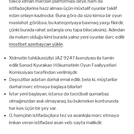
təkcə idman mərcləri platforması deyil, həm də
istifadəçilərinə həzz alması üçün müxtəlif oyunlar təklif
edən onlayn kazinodur. Buna görə də sizə kimsə bir oyun
məsləhət görübsə, bu kateqoriyaya baxmaq yaxşı fikirdir,
çünki burada rahat axtarışla onu tapa biləcəksiniz. Adından
da məlum olduğu kimi burada yalnız yeni oyunlar dərc edilir
mostbet azerbaycan yükle
.
Xidmətin təhlükəsizliyi JAZ 9247 lisenziyası ilə təmin
edilir.Sənəd Kyurakao Hökumətinin Oyun Fəaliyyətləri
Komissiyası tərəfindən verilmişdir.
Depozitlər adətən dərhal emal edilir, belə ki, müştərilər
dərhal mərc etməyə başlaya bilərlər!
İstər yeni başlayan, istərsə də təcrübəli qumarbaz
olmağınızdan asılı olmayaraq, bu bukmeker kontorunda
hər kəs üçün bir şey var.
O, həmçinin istifadəçilərə tez və asanlıqla mərc etməyə
imkan verən istifadəsi asan veb-sayta malikdir.