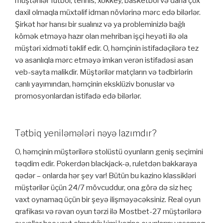
müştərilər futbol, tennis, xokkey, basketbol və daha çox
daxil olmaqla müxtəlif idman növlərinə mərc edə bilərlər.
Şirkət hər hansı bir sualınız və ya probleminizlə bağlı
kömək etməyə hazır olan mehriban işçi heyəti ilə əla
müştəri xidməti təklif edir. O, həmçinin istifadəçilərə tez
və asanlıqla mərc etməyə imkan verən istifadəsi asan
veb-sayta malikdir. Müştərilər matçların və tədbirlərin
canlı yayımından, həmçinin eksklüziv bonuslar və
promosyonlardan istifadə edə bilərlər.
Tətbiq yeniləmələri nəyə lazımdır?
O, həmçinin müştərilərə stolüstü oyunların geniş seçimini
təqdim edir. Pokerdən blackjack-ə, ruletdən bakkaraya
qədər – onlarda hər şey var! Bütün bu kazino klassikləri
müştərilər üçün 24/7 mövcuddur, ona görə də siz heç
vaxt oynamaq üçün bir şeyə ilişməyəcəksiniz. Real oyun
qrafikası və rəvan oyun tərzi ilə Mostbet-27 müştərilərə