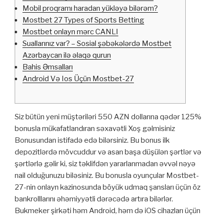
Mobil proqramı haradan yükləyə bilərəm?
Mostbet 27 Types of Sports Betting
Mostbet onlayn mərc CANLI
Suallarınız var? – Sosial şəbəkələrdə Mostbet
Azərbaycan ilə əlaqə qurun
Bahis Əmsalları
Android Və Ios Üçün Mostbet-27
Siz bütün yeni müştəriləri 550 AZN dollarına qədər 125%
bonusla mükafatlandıran səxavətli Xoş gəlmisiniz
Bonusundan istifadə edə bilərsiniz. Bu bonus ilk
depozitlərdə mövcuddur və asan başa düşülən şərtlər və
şərtlərlə gəlir ki, siz təklifdən yararlanmadan əvvəl nəyə
nail olduğunuzu biləsiniz. Bu bonusla oyunçular Mostbet-
27-nin onlayn kazinosunda böyük udmaq şansları üçün öz
bankrolllarını əhəmiyyətli dərəcədə artıra bilərlər.
Bukmeker şirkəti həm Android, həm də iOS cihazları üçün