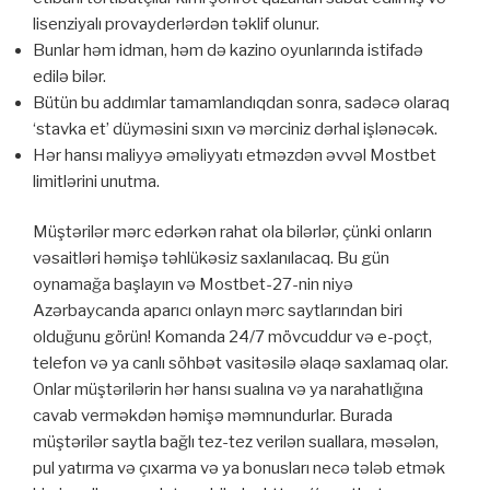
lisenziyalı provayderlərdən təklif olunur.
Bunlar həm idman, həm də kazino oyunlarında istifadə
edilə bilər.
Bütün bu addımlar tamamlandıqdan sonra, sadəcə olaraq
‘stavka et’ düyməsini sıxın və mərciniz dərhal işlənəcək.
Hər hansı maliyyə əməliyyatı etməzdən əvvəl Mostbet
limitlərini unutma.
Müştərilər mərc edərkən rahat ola bilərlər, çünki onların
vəsaitləri həmişə təhlükəsiz saxlanılacaq. Bu gün
oynamağa başlayın və Mostbet-27-nin niyə
Azərbaycanda aparıcı onlayn mərc saytlarından biri
olduğunu görün! Komanda 24/7 mövcuddur və e-poçt,
telefon və ya canlı söhbət vasitəsilə əlaqə saxlamaq olar.
Onlar müştərilərin hər hansı sualına və ya narahatlığına
cavab verməkdən həmişə məmnundurlar. Burada
müştərilər saytla bağlı tez-tez verilən suallara, məsələn,
pul yatırma və çıxarma və ya bonusları necə tələb etmək