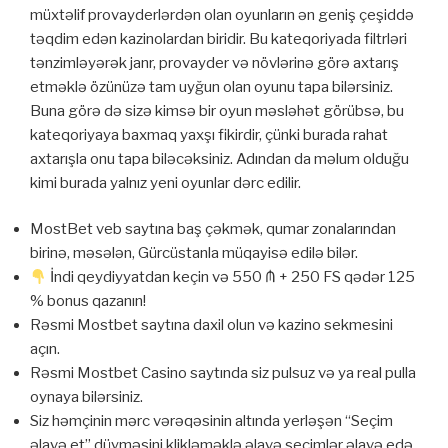
müxtəlif provayderlərdən olan oyunların ən geniş çeşiddə
təqdim edən kazinolardan biridir. Bu kateqoriyada filtrləri
tənzimləyərək janr, provayder və növlərinə görə axtarış
etməklə özünüzə tam uyğun olan oyunu tapa bilərsiniz.
Buna görə də sizə kimsə bir oyun məsləhət görübsə, bu
kateqoriyaya baxmaq yaxşı fikirdir, çünki burada rahat
axtarışla onu tapa biləcəksiniz. Adından da məlum olduğu
kimi burada yalnız yeni oyunlar dərc edilir.
MostBet veb saytına baş çəkmək, qumar zonalarından
birinə, məsələn, Gürcüstanla müqayisə edilə bilər.
İndi qeydiyyatdan keçin və 550 ₼ + 250 FS qədər 125
% bonus qazanın!
Rəsmi Mostbet saytına daxil olun və kazino sekmesini
açın.
Rəsmi Mostbet Casino saytında siz pulsuz və ya real pulla
oynaya bilərsiniz.
Siz həmçinin mərc vərəqəsinin altında yerləşən “Seçim
əlavə et” düyməsini klikləməklə əlavə seçimlər əlavə edə