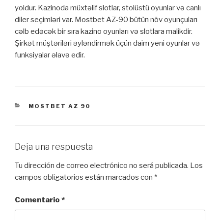
yoldur. Kazinoda müxtəlif slotlar, stolüstü oyunlar və canlı
diler seçimləri var. Mostbet AZ-90 bütün növ oyunçuları
cəlb edəcək bir sıra kazino oyunları və slotlara malikdir.
Şirkət müştəriləri əyləndirmək üçün daim yeni oyunlar və
funksiyalar əlavə edir.
CATEGORÍAS
MOSTBET AZ 90
Deja una respuesta
Tu dirección de correo electrónico no será publicada.
Los
campos obligatorios están marcados con
*
Comentario
*