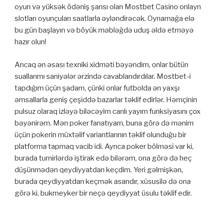
oyun və yüksək ödəniş şansı olan Mostbet Casino onlayn
slotları oyunçuları saatlarla əyləndirəcək. Oynamağa elə
bu gün başlayın və böyük məbləğdə uduş əldə etməyə
hazır olun!
Ancaq ən əsası texniki xidməti bəyəndim, onlar bütün
suallarımı saniyələr ərzində cavablandırdılar. Mostbet-i
tapdığım üçün şadam, çünki onlar futbolda ən yaxşı
əmsallarla geniş çeşiddə bazarlar təklif edirlər. Həmçinin
pulsuz olaraq izləyə biləcəyim canlı yayım funksiyasını çox
bəyənirəm. Mən poker fanatıyam, buna görə də mənim
üçün pokerin müxtəlif variantlarının təklif olunduğu bir
platforma tapmaq vacib idi. Ayrıca poker bölməsi var ki,
burada turnirlərdə iştirak edə bilərəm, ona görə də heç
düşünmədən qeydiyyatdan keçdim. Yeri gəlmişkən,
burada qeydiyyatdan keçmək asandır, xüsusilə də ona
görə ki, bukmeyker bir neçə qeydiyyat üsulu təklif edir.