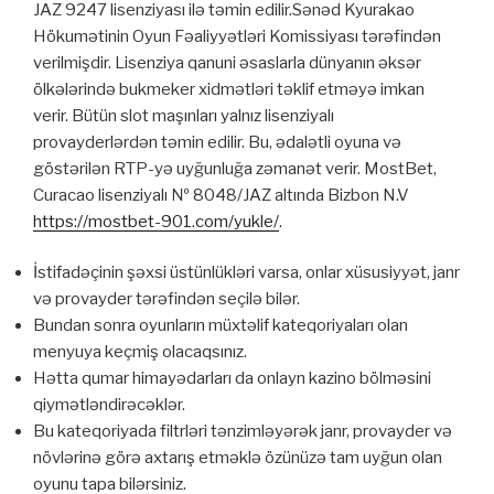
JAZ 9247 lisenziyası ilə təmin edilir.Sənəd Kyurakao
Hökumətinin Oyun Fəaliyyətləri Komissiyası tərəfindən
verilmişdir. Lisenziya qanuni əsaslarla dünyanın əksər
ölkələrində bukmeker xidmətləri təklif etməyə imkan
verir. Bütün slot maşınları yalnız lisenziyalı
provayderlərdən təmin edilir. Bu, ədalətli oyuna və
göstərilən RTP-yə uyğunluğa zəmanət verir. MostBet,
Curacao lisenziyalı № 8048/JAZ altında Bizbon N.V
https://mostbet-901.com/yukle/
.
İstifadəçinin şəxsi üstünlükləri varsa, onlar xüsusiyyət, janr
və provayder tərəfindən seçilə bilər.
Bundan sonra oyunların müxtəlif kateqoriyaları olan
menyuya keçmiş olacaqsınız.
Hətta qumar himayədarları da onlayn kazino bölməsini
qiymətləndirəcəklər.
Bu kateqoriyada filtrləri tənzimləyərək janr, provayder və
növlərinə görə axtarış etməklə özünüzə tam uyğun olan
oyunu tapa bilərsiniz.