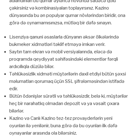
adlandırılan bu qumar əyləncə növündə sadəcə qolu
çəkirsiniz və kombinasiyaları toplayırsınız. Kazino
dünyasında bu ən populyar qumar növlərindən biridir, ona
görə də oynamamısınızsa, mütləq bir dəfə sınayın.
Lisenziya qanuni əsaslarla dünyanın əksər ölkələrində
bukmeker xidmətləri təklif etməyə imkan verir.
Saytın tam ekran və mobil versiyalarında, eləcə də
proqramda qeydiyyat səhifəsindəki elementlər fərqli
ardıcıllıqla düzülə bilər.
Təhlükəsizlik xidməti müştərilərin daxil etdiyi bütün şəxsi
məlumatları qorumaq üçün SSL şifrələməsindən istifadə
edir.
Bütün ödənişlər sürətli və təhlükəsizdir, belə ki, müştərilər
heç bir narahatlıq olmadan depozit və ya vəsait çıxara
bilərlər.
Kazino və Canlı Kazino tez-tez provayderlərin yeni
oyunları ilə yenilənir, buna görə də bu oyunları ilk dəfə
oynayanlar arasında ola bilərsiniz.