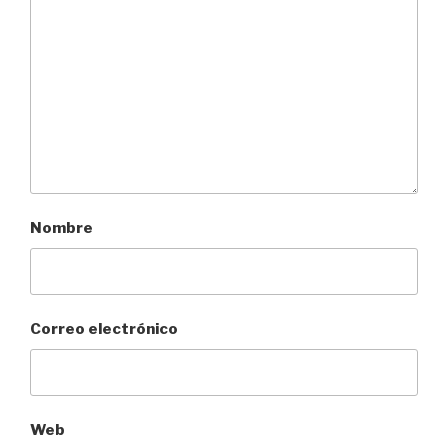
Nombre
Correo electrónico
Web