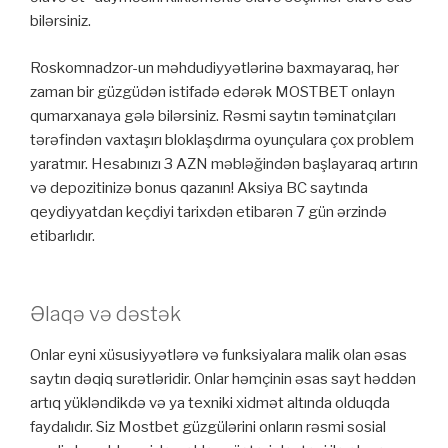
bilərsiniz.
Roskomnadzor-un məhdudiyyətlərinə baxmayaraq, hər
zaman bir güzgüdən istifadə edərək MOSTBET onlayn
qumarxanaya gələ bilərsiniz. Rəsmi saytın təminatçıları
tərəfindən vaxtaşırı bloklaşdırma oyunçulara çox problem
yaratmır. Hesabınızı 3 AZN məbləğindən başlayaraq artırın
və depozitinizə bonus qazanın! Aksiya BC saytında
qeydiyyatdan keçdiyi tarixdən etibarən 7 gün ərzində
etibarlıdır.
Əlaqə və dəstək
Onlar eyni xüsusiyyətlərə və funksiyalara malik olan əsas
saytın dəqiq surətləridir. Onlar həmçinin əsas sayt həddən
artıq yükləndikdə və ya texniki xidmət altında olduqda
faydalıdır. Siz Mostbet güzgülərini onların rəsmi sosial