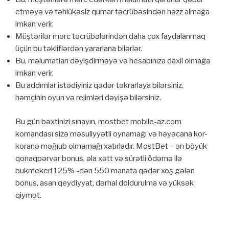
etməyə və təhlükəsiz qumar təcrübəsindən həzz almağa
imkan verir.
Müştərilər mərc təcrübələrindən daha çox faydalanmaq
üçün bu təkliflərdən yararlana bilərlər.
Bu, məlumatları dəyişdirməyə və hesabınıza daxil olmağa
imkan verir.
Bu addımlar istədiyiniz qədər təkrarlaya bilərsiniz,
həmçinin oyun və rejimləri dəyişə bilərsiniz.
Bu gün bəxtinizi sınayın, mostbet mobile-az.com
komandası sizə məsuliyyətli oynamağı və həyəcana kor-
koranə məğıub olmamağı xatırladır. MostBet – ən böyük
qonaqpərvər bonus, əla xətt və sürətli ödəmə ilə
bukmeker! 125% -dən 550 manata qədər xoş gələn
bonus, asan qeydiyyat, dərhal doldurulma və yüksək
qiymət.