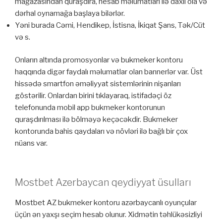
mağazasından quraşdıra, hesab məlumatları ilə daxil ola və
dərhal oynamağa başlaya bilərlər.
Yəni burada Cəmi, Hendikep, İstisna, İkiqat Şans, Tək/Cüt
və s.
Onların altında promosyonlar və bukmeker kontoru
haqqında digər faydalı məlumatlar olan bannerlər var. Üst
hissədə smartfon əməliyyat sistemlərinin nişanları
göstərilir. Onlardan birini tıklayaraq, istifadəçi öz
telefonunda mobil app bukmeker kontorunun
quraşdırılması ilə bölməyə keçəcəkdir. Bukmeker
kontorunda bahis qaydaları və növləri ilə bağlı bir çox
nüans var.
Mostbet Azerbaycan qeydiyyat üsulları
Mostbet AZ bukmeker kontoru azərbaycanlı oyunçular
üçün ən yaxşı seçim hesab olunur. Xidmətin təhlükəsizliyi