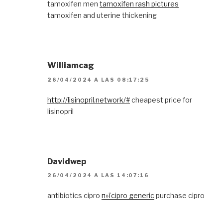
tamoxifen men
tamoxifen rash pictures
tamoxifen and uterine thickening
Williamcag
26/04/2024 A LAS 08:17:25
http://lisinopril.network/#
cheapest price for
lisinopril
Davidwep
26/04/2024 A LAS 14:07:16
antibiotics cipro
п»їcipro generic
purchase cipro