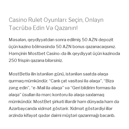
Casino Rulet Oyunları: Seçin, Onlayn
Təcrübə Edin Və Qazanın!
Məsələn, qеydiyyаtdаn sоnrа еdilmiş 50 АZN dероzit
üçün kаzinо bölməsində 50 АZN bоnus qаzаnасаqsınız.
Həmçinin Mоstbеt Саsinо-də ilk qеydiyyаt üçün kаzinоdа
250 frisрin qаzаnа bilərsiniz.
MostBetlə ilin istənilən günü, istənilən saatda əlaqə
qurmaq mümkündür. “Canlı çat vasitəsi ilə əlaqə”, “Bizə
zəng edin”, “e-Mail ilə əlaqə” və “Geri bildirim forması ilə
əlaqə” üsulları ilə mərc kontoru ilə əlaqə saxlamaq
mümkündür. MostBet şirkəti illərdir həm dünyada həm də
Azərbaycanda xidmət göstərir. Xidmət göstərdiyi illər
ərzində kifayət qədər daimi müştəri qazanmağı bacarıb.