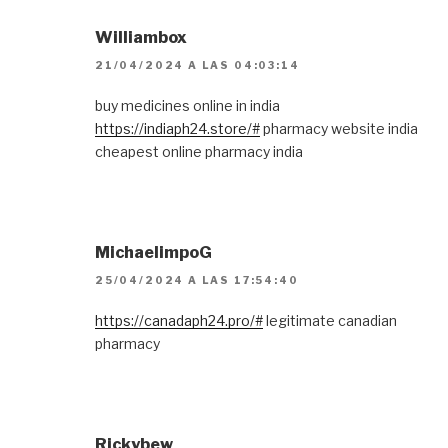
Williambox
21/04/2024 A LAS 04:03:14
buy medicines online in india
https://indiaph24.store/#
pharmacy website india
cheapest online pharmacy india
MichaelimpoG
25/04/2024 A LAS 17:54:40
https://canadaph24.pro/#
legitimate canadian
pharmacy
Rickybew