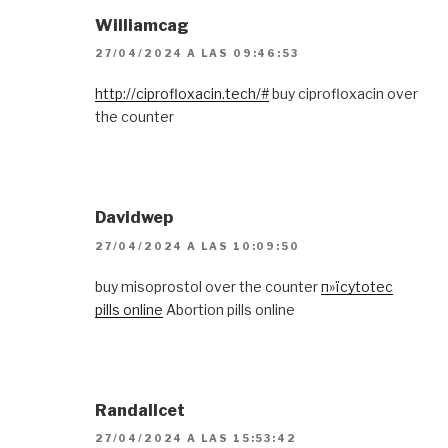
Williamcag
27/04/2024 A LAS 09:46:53
http://ciprofloxacin.tech/#
buy ciprofloxacin over
the counter
Davidwep
27/04/2024 A LAS 10:09:50
buy misoprostol over the counter
п»їcytotec
pills online
Abortion pills online
Randallcet
27/04/2024 A LAS 15:53:42