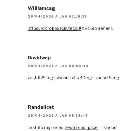
Williamcag
28/04/2024 A LAS 03:16:36
https://ciprofloxacin.tech/#
п»їcipro generic
Davidwep
28/04/2024 A LAS 08:00:40
zestril 25 mg
lisinopril tabs 40mg
lisinopril 5 mg
Randallcet
28/04/2024 A LAS 08:38:45
zestril 5 mg prices:
zestril cost price
– lisinopril