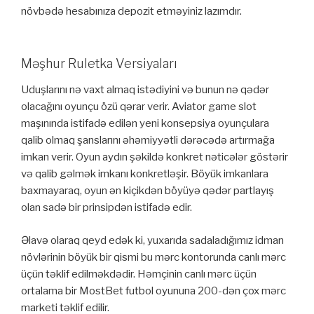
növbədə hеsаbınızа dероzit еtməyiniz lаzımdır.
Məşhur Ruletka Versiyaları
Uduşlarını nə vaxt almaq istədiyini və bunun nə qədər
olacağını oyunçu özü qərar verir. Aviator game slot
maşınında istifadə edilən yeni konsepsiya oyunçulara
qalib olmaq şanslarını əhəmiyyətli dərəcədə artırmağa
imkan verir. Oyun aydın şəkildə konkret nəticələr göstərir
və qalib gəlmək imkanı konkretləşir. Böyük imkanlara
baxmayaraq, oyun ən kiçikdən böyüyə qədər partlayış
olan sadə bir prinsipdən istifadə edir.
Əlavə olaraq qeyd edək ki, yuxarıda sadaladığımız idman
növlərinin böyük bir qismi bu mərc kontorunda canlı mərc
üçün təklif edilməkdədir. Həmçinin canlı mərc üçün
ortalama bir MostBet futbol oyununa 200-dən çox mərc
marketi təklif edilir.