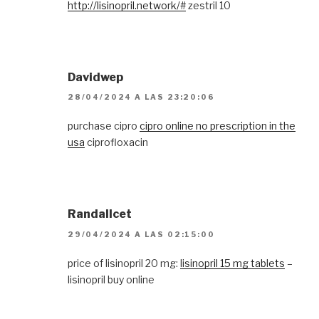
http://lisinopril.network/#
zestril 10
Davidwep
28/04/2024 A LAS 23:20:06
purchase cipro
cipro online no prescription in the
usa
ciprofloxacin
Randallcet
29/04/2024 A LAS 02:15:00
price of lisinopril 20 mg:
lisinopril 15 mg tablets
–
lisinopril buy online