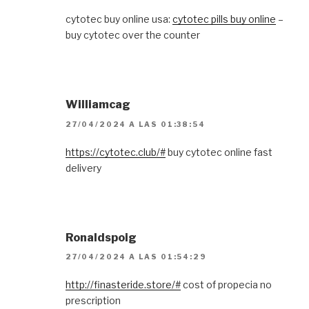
cytotec buy online usa:
cytotec pills buy online
–
buy cytotec over the counter
Williamcag
27/04/2024 A LAS 01:38:54
https://cytotec.club/#
buy cytotec online fast
delivery
Ronaldspoig
27/04/2024 A LAS 01:54:29
http://finasteride.store/#
cost of propecia no
prescription