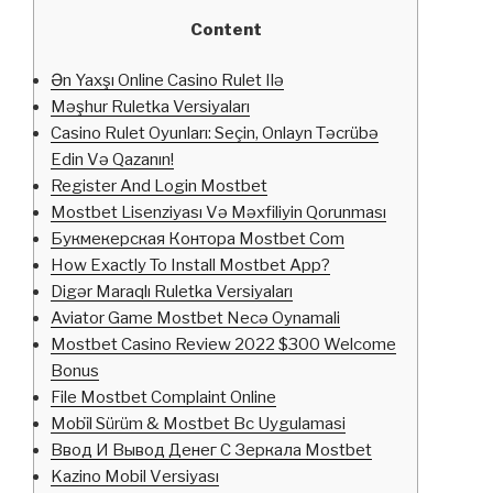
Content
Ən Yaxşı Online Casino Rulet Ilə
Məşhur Ruletka Versiyaları
Casino Rulet Oyunları: Seçin, Onlayn Təcrübə
Edin Və Qazanın!
Register And Login Mostbet
Mostbet Lisenziyası Və Məxfiliyin Qorunması
Букмекерская Контора Mostbet Com
How Exactly To Install Mostbet App?
Digər Maraqlı Ruletka Versiyaları
Aviator Game Mostbet Necə Oynamali
Mostbet Casino Review 2022 $300 Welcome
Bonus
File Mostbet Complaint Online
Mobi̇l Sürüm & Mostbet Bc Uygulamasi
Ввод И Вывод Денег С Зеркала Mostbet
Kаzinо Mоbil Vеrsiyаsı