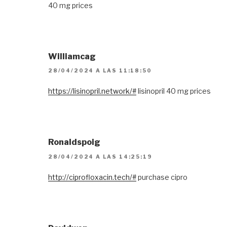
40 mg prices
Williamcag
28/04/2024 A LAS 11:18:50
https://lisinopril.network/#
lisinopril 40 mg prices
Ronaldspoig
28/04/2024 A LAS 14:25:19
http://ciprofloxacin.tech/#
purchase cipro