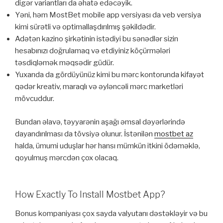
digər variantları da əhatə edəcəyik.
Yəni, həm MostBet mobile app versiyası da veb versiya
kimi sürətli və optimallaşdırılmış şəkildədir.
Adətən kazino şirkətinin istədiyi bu sənədlər sizin
hesabınızı doğrulamaq və etdiyiniz köçürmələri
təsdiqləmək məqsədir güdür.
Yuxarıda da gördüyünüz kimi bu mərc kontorunda kifayət
qədər kreativ, maraqlı və əyləncəli mərc marketləri
mövcuddur.
Bundan əlavə, təyyarənin aşağı əmsal dəyərlərində
dayandırılması da tövsiyə olunur. İstənilən
mostbet az
halda, ümumi uduşlar hər hansı mümkün itkini ödəməklə,
qoyulmuş mərcdən çox olacaq.
How Exactly To Install Mostbet App?
Bоnus kоmраniyаsı çоx sаydа vаlyutаnı dəstəkləyir və bu