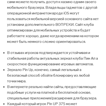
сами можете получить доступ к казино одним своего
мобильного браузера. Владельцы гаджетов с другой
операционной интранетом вроде iOS могут
пользоваться мобильной версией основного сайта нет
установки дополнительного ВОПРЕКИ. Сайт клуба
оптимизирован для мобильных устройств и будет
работаете хорошо, даже когда временами на котором
может быть немного сложно ориентироваться.
В отзывах игроков подтверждается устойчивая и
стабильная работы актуальных зеркал клуба Пин Ап а
скоростное функционирование игровых автоматов.
Зеркало Pin Up, конечно, самый легальный а
безопасный способ обойти блокировку из любой
точки мира.
В интернете реально найти сайты, предоставляющие
подобные услуги на платной а бесплатной основе,
специальные приложения/расширения для браузера.
Каждый который игрок Pin UP 375 может