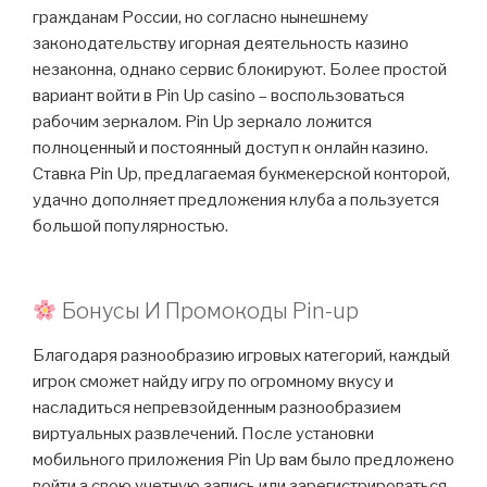
гражданам России, но согласно нынешнему
законодательству игорная деятельность казино
незаконна, однако сервис блокируют. Более простой
вариант войти в Pin Up casino – воспользоваться
рабочим зеркалом. Pin Up зеркало ложится
полноценный и постоянный доступ к онлайн казино.
Ставка Pin Up, предлагаемая букмекерской конторой,
удачно дополняет предложения клуба а пользуется
большой популярностью.
Бонусы И Промокоды Pin-up
Благодаря разнообразию игровых категорий, каждый
игрок сможет найду игру по огромному вкусу и
насладиться непревзойденным разнообразием
виртуальных развлечений. После установки
мобильного приложения Pin Up вам было предложено
войти а свою учетную запись или зарегистрироваться,