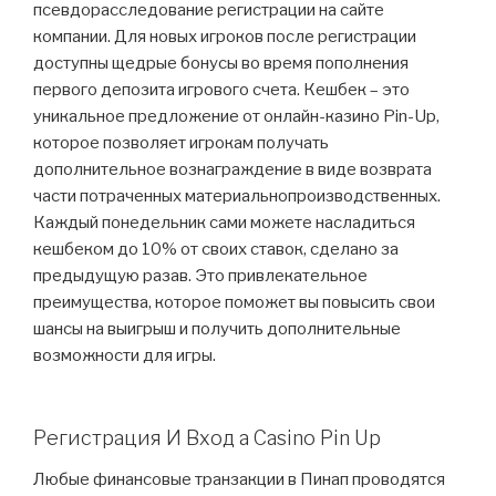
псевдорасследование регистрации на сайте
компании. Для новых игроков после регистрации
доступны щедрые бонусы во время пополнения
первого депозита игрового счета. Кешбек – это
уникальное предложение от онлайн-казино Pin-Up,
которое позволяет игрокам получать
дополнительное вознаграждение в виде возврата
части потраченных материальнопроизводственных.
Каждый понедельник сами можете насладиться
кешбеком до 10% от своих ставок, сделано за
предыдущую разав. Это привлекательное
преимущества, которое поможет вы повысить свои
шансы на выигрыш и получить дополнительные
возможности для игры.
Регистрация И Вход а Casino Pin Up
Любые финансовые транзакции в Пинап проводятся