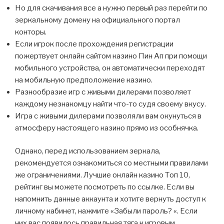
Но для скачивания все а нужно первый раз перейти по
зеркальному домену на официального портал
конторы.
Если игрок после прохождения регистрации
пожертвует онлайн сайтом казино Пин Ап при помощи
мобильного устройства, он автоматически переходят
на мобильную предположение казино.
Разнообразие игр с живыми дилерами позволяет
каждому незнакомцу найти что-то судя своему вкусу.
Игра с живыми дилерами позволяли вам окунуться в
атмосферу настоящего казино прямо из особнячка.
Однако, перед использованием зеркала,
рекомендуется ознакомиться со местными правилами
же ограничениями. Лучшие онлайн казино Топ 10,
рейтинг вы можете посмотреть по ссылке. Если вы
напомнить данные аккаунта и хотите вернуть доступ к
личному кабинет, нажмите «Забыли пароль? «. Если
них вас появилось правильная тяга к игровым