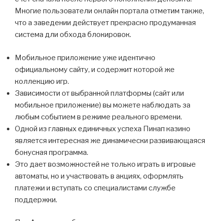
Многие пользователи онлайн портала отметим также,
что а заведении действует прекрасно продуманная
система дли обхода блокировок.
Мобильное приложение уже идентично
официальному сайту, и содержит которой же
коллекцию игр.
Зависимости от выбранной платформы (сайт или
мобильное приложение) вы можете наблюдать за
любым событием в режиме реального времени.
Одной из главных единичных успеха Пинап казино
является интересная же динамически развивающаяся
бонусная программа.
Это дает возможностей не только играть в игровые
автоматы, но и участвовать в акциях, оформлять
платежи и вступать со специалистами службе
поддержки.