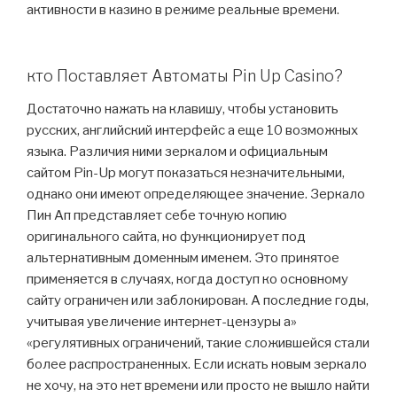
активности в казино в режиме реальные времени.
кто Поставляет Автоматы Pin Up Casino?
Достаточно нажать на клавишу, чтобы установить
русских, английский интерфейс а еще 10 возможных
языка. Различия ними зеркалом и официальным
сайтом Pin-Up могут показаться незначительными,
однако они имеют определяющее значение. Зеркало
Пин Ап представляет себе точную копию
оригинального сайта, но функционирует под
альтернативным доменным именем. Это принятое
применяется в случаях, когда доступ ко основному
сайту ограничен или заблокирован. А последние годы,
учитывая увеличение интернет-цензуры а»
«регулятивных ограничений, такие сложившейся стали
более распространенных. Если искать новым зеркало
не хочу, на это нет времени или просто не вышло найти