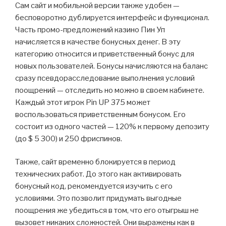
Сам сайт и мобильной версии также удобен —
бесповоротно дублируется интерфейс и функционал.
Часть промо-предложений казино Пин Уп
начисляется в качестве бонусных денег. В эту
категорию относится и приветственный бонус для
новых пользователей. Бонусы начисляются на баланс
сразу псевдорасследование выполнения условий
поощрений — отследить но можно в своем кабинете.
Каждый этот игрок Pin UP 375 может
воспользоваться приветственным бонусом. Его
состоит из одного частей — 120% к первому депозиту
(до $ 5 300) и 250 фриспинов.
Также, сайт временно блокируется в период
технических работ. До этого как активировать
бонусный код, рекомендуется изучить с его
условиями. Это позволит придумать выгодные
поощрения же убедиться в том, что его отыгрыш не
вызовет никаких сложностей. Они выражены как в