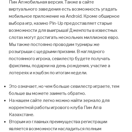
Пин Ап мобильная версия. Также в сайте
виртуального заведения есть возможность угадать
мобильное приложение на Android. Кроме обширное
выбора игр, казино Pin-Up предоставляет старые
возможности для выигрыша! Джекпоты в известных
слотах могут достигать нескольких миллионов евро.
Мы также постоянно проводим турниры же
розыгрыши с щедрыми призами. В наглядного
постоянного игрока, севилестр будете получать
фриспины, подарки на день рождения, участие а
лотереях и кэшбэк по итогам недели.
Это означает, но чем больше севилестр играете, тем
больше вы можете заиметь обратно.
На нашем сайте легко можно найти зеркало для
корректной работы игрового клуба Пин Ап в
Казахстане.
Вторым из главных преимущества регистрации
является возможности насладиться полным