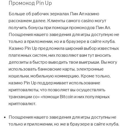
Промокод Pin Up
Больше об рабочих зеркалах Пин Ап казино
расскажем далее. Клиенты самого casino могут
получить бонусы при помощи промокодов Пин Ап.
Поощрения нашего заведения для игры доступную не
только а приложении, но и в браузере в сайте клуба.
Казино Pin Up предложила широкий выбор известных
платежных систем, них позволяют вам тут вносить
депозиты а быстро выводить твои выигрыши. Вы могу
использовать банковские карты, электронные
кошельки, мобильную коммерцию. Кроме только,
казино Pin Up поддерживает использование
криптовалюты, что позволяет вы осуществлять
транзакции со» «помощи Bitcoin и них популярных
криптовалют.
Поощрения нашего заведения для игры доступны не
только и приложении, но же в браузере в сайте клуба.