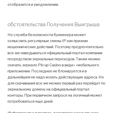
отобразится и уведомлении.
обстоятельства Получения Выигрыша
Но служба безопасности букмекера может
осмыслить регулярные смены IP как признак
мошеннических действий. Поэтому предпочтительно
все же наведываться официальный портал компании
посредством зеркальных переходов. Также можно
скачать зеркало Pin up Casino в виде» «мобильного
приложения. Последнее не блокируется и в
дальнейшем не надо искать действующие адреса. Но
для скачивания все же можно первый раз перейдет по
зеркальному домену на официальный портал
конторы. При первичном запросе на логичный может
потребоваться еще дней.