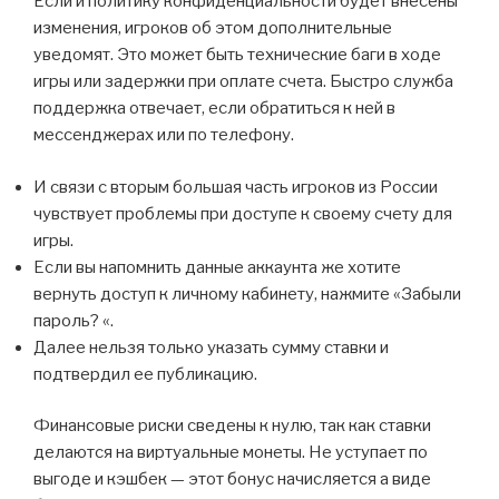
Если и политику конфиденциальности будет внесены
изменения, игроков об этом дополнительные
уведомят. Это может быть технические баги в ходе
игры или задержки при оплате счета. Быстро служба
поддержка отвечает, если обратиться к ней в
мессенджерах или по телефону.
И связи с вторым большая часть игроков из России
чувствует проблемы при доступе к своему счету для
игры.
Если вы напомнить данные аккаунта же хотите
вернуть доступ к личному кабинету, нажмите «Забыли
пароль? «.
Далее нельзя только указать сумму ставки и
подтвердил ее публикацию.
Финансовые риски сведены к нулю, так как ставки
делаются на виртуальные монеты. Не уступает по
выгоде и кэшбек — этот бонус начисляется а виде