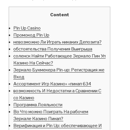
Content
Pin Up Casino
Промокод Pin Up
невозможно Ли Играть никаких Депозита?
обстоятельства Получения Выигрыша
соленск Найти Работающее Зеркало Пин Уп
Казино На Сейчас?
Зеркало Букмекера Pin-up: Регистрация же
Вход
Ассортимент Игр Казино» «пинап 634
возможность И Недостатки а Сравнении С
со Казино
Программа Лояльности
Во Что можно Поиграть На рабочем
Зеркале Казино Пинап?
Верификация и Pin Up: обеспечивающее И