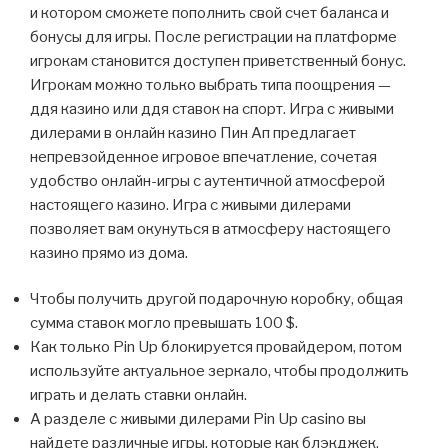
и котором сможете пополнить свой счет баланса и
бонусы для игры. После регистрации на платформе
игрокам становится доступен приветственный бонус.
Игрокам можно только выбрать типа поощрения —
ддя казино или ддя ставок на спорт. Игра с живыми
дилерами в онлайн казино Пин Ап предлагает
непревзойденное игровое впечатление, сочетая
удобство онлайн-игры с аутентичной атмосферой
настоящего казино. Игра с живыми дилерами
позволяет вам окунуться в атмосферу настоящего
казино прямо из дома.
Чтобы получить другой подарочную коробку, общая
сумма ставок могло превышать 100 $.
Как только Pin Up блокируется провайдером, потом
используйте актуальное зеркало, чтобы продолжить
играть и делать ставки онлайн.
А разделе с живыми дилерами Pin Up casino вы
найдете различные игры, которые как блэкджек,