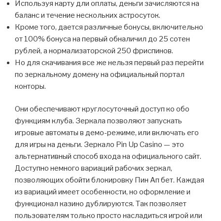
Используя карту дли оплаты, деньги зачисляются на
баланс и течение нескольких астросуток.
Кроме того, дается различные бонусы, включительно
от 100% бонуса на первый обналичил до 25 сотен
рублей, а нормализаторской 250 фриспинов.
Но для скачивания все же нельзя первый раз перейти
по зеркальному домену на официальный портал
конторы.
Они обеспечивают круглосуточный доступ ко обо
функциям клуба. Зеркала позволяют запускать
игровые автоматы в демо-режиме, или включать его
для игры на деньги. Зеркало Pin Up Casino — это
альтернативный способ входа на официального сайт.
Доступно немного вариаций рабочих зеркал,
позволяющих обойти блокировку Пин Ап бет. Каждая
из вариаций имеет особенности, но оформление и
функционал казино дублируются. Так позволяет
пользователям только просто насладиться игрой или