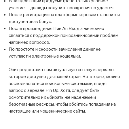
В каждой акции предусмотрено только разовое
участие — дважды получить поощрения но удастся.
После регистрации на платформе игрокам становится
доступен знак бонус.
После произведения Пин Ап Вход а же можно
связаться с поддержкой при возникновении проблем
например вопросов.
По простоте и скорости зачисления денег не
уступают и электронные кошельки.
Они предоставят вам актуальную ссылку и зеркало,
которое доступно для вашей стран. Во-вторых, можно
воспользоваться поисковыми системами, введя
запрос о зеркале Pin Up. Хотя, следует быть
осмотрительно и выбирать же надежные и
безотказные ресурсы, чтобы обойтись попадания на
настоящие или мошеннические сайты.