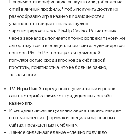
Например, и верификацию аккаунта или добавление
email в личный профиль. Чтобы получить доступ ко
разнообразию игр а казино и возможностей
участвовать в акциях, сначала нужно
зарегистрироваться в Pin-Up Casino. Регистрация
через зеркало выполняется точно вопреки такому же
алгоритму, как и и официальном сайте. Букмекерская
контора Pin Up Bet пользуется громадной
популярностью среди игроков за счёт своей
простоты, понятности а, что не больше важно,
легальности.
TV-Игры Пин Ап предлагают уникальный игровой
опыт, который отличие от традиционных онлайн
казино игр.
И сегодня списки актуальных зеркал можно найдем
на тематических форумах и специализированных
сайтах, посвященных гемблингу.
Данное онлайн заведение успешно получило