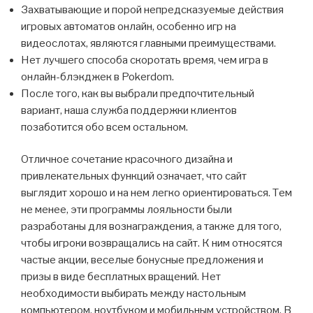
Захватывающие и порой непредсказуемые действия
игровых автоматов онлайн, особенно игр на
видеослотах, являются главными преимуществами.
Нет лучшего способа скоротать время, чем игра в
онлайн-блэкджек в Pokerdom.
После того, как вы выбрали предпочтительный
вариант, наша служба поддержки клиентов
позаботится обо всем остальном.
Отличное сочетание красочного дизайна и
привлекательных функций означает, что сайт
выглядит хорошо и на нем легко ориентироваться. Тем
не менее, эти программы лояльности были
разработаны для вознаграждения, а также для того,
чтобы игроки возвращались на сайт. К ним относятся
частые акции, веселые бонусные предложения и
призы в виде бесплатных вращений. Нет
необходимости выбирать между настольным
компьютером, ноутбуком и мобильным устройством. В