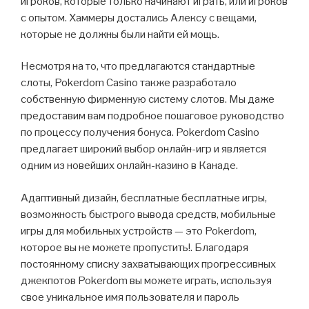
игроков, которые только начинают играть, или игроков
с опытом. Хаммеры достались Алексу с вещами,
которые не должны были найти ей мощь.
Несмотря на то, что предлагаются стандартные
слоты, Pokerdom Casino также разработало
собственную фирменную систему слотов. Мы даже
предоставим вам подробное пошаговое руководство
по процессу получения бонуса. Pokerdom Casino
предлагает широкий выбор онлайн-игр и является
одним из новейших онлайн-казино в Канаде.
Адаптивный дизайн, бесплатные бесплатные игры,
возможность быстрого вывода средств, мобильные
игры для мобильных устройств — это Pokerdom,
которое вы не можете пропустить!. Благодаря
постоянному списку захватывающих прогрессивных
джекпотов Pokerdom вы можете играть, используя
свое уникальное имя пользователя и пароль