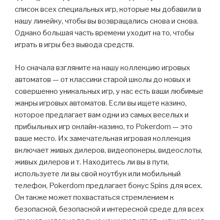
список всех специальных игр, которые мы добавили в
нашу линейку, чтобы вы возвращались снова и снова.
Однако большая часть времени уходит на то, чтобы
играть в игры без вывода средств.
Но сначала взгляните на нашу коллекцию игровых
автоматов — от классики старой школы до новых и
совершенно уникальных игр, у нас есть ваши любимые
жанры игровых автоматов. Если вы ищете казино,
которое предлагает вам одни из самых веселых и
прибыльных игр онлайн-казино, то Pokerdom — это
ваше место. Их замечательная игровая коллекция
включает живых дилеров, видеопокеры, видеослоты,
живых дилеров и т. Находитесь ли вы в пути,
используете ли вы свой ноутбук или мобильный
телефон, Pokerdom предлагает бонус Spins для всех.
Он также может похвастаться стремлением к
безопасной, безопасной и интересной среде для всех