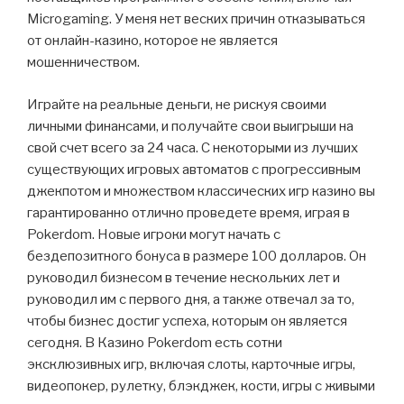
Microgaming. У меня нет веских причин отказываться
от онлайн-казино, которое не является
мошенничеством.
Играйте на реальные деньги, не рискуя своими
личными финансами, и получайте свои выигрыши на
свой счет всего за 24 часа. С некоторыми из лучших
существующих игровых автоматов с прогрессивным
джекпотом и множеством классических игр казино вы
гарантированно отлично проведете время, играя в
Pokerdom. Новые игроки могут начать с
бездепозитного бонуса в размере 100 долларов. Он
руководил бизнесом в течение нескольких лет и
руководил им с первого дня, а также отвечал за то,
чтобы бизнес достиг успеха, которым он является
сегодня. В Казино Pokerdom есть сотни
эксклюзивных игр, включая слоты, карточные игры,
видеопокер, рулетку, блэкджек, кости, игры с живыми