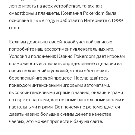
легко играть на всех устройствах, таких как
смартфоны и планшеты. Компания Pokerdom была
основана в 1998 году и работает в Интернете с 1999
года.
Если вы довольны своей новой учетной записью,
попробуйте наш ассортимент увлекательных игр.
Условия и положения: Казино Pokerdom дает игрокам
возможность исключить определенные сценарии из
своих положений и условий, чтобы обеспечить
безопасный игровой процесс. Наслаждайтесь
покердом
интенсивными игровыми автоматами,
высокоинтенсивными играми в казино, онлайн-играми
со скретч-картами, карточными настольными играми и
настольными играми. Вот почему не рекомендуется
давать казино большие суммы денег в качестве
чаевых, это может привести к бану на сайте.