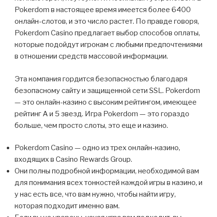
Pokerdom в настоящее время имеется более 6400
онлайн-слотов, и это число растет. По правде говоря,
Pokerdom Casino предлагает выбор способов оплаты,
которые подойдут игрокам с любыми предпочтениями
в отношении средств массовой информации.
Эта компания гордится безопасностью благодаря
безопасному сайту и защищенной сети SSL. Pokerdom
— это онлайн-казино с высоким рейтингом, имеющее
рейтинг A и 5 звезд. Игра Pokerdom — это гораздо
больше, чем просто слоты, это еще и казино.
Pokerdom Casino — одно из трех онлайн-казино,
входящих в Casino Rewards Group.
Они полны подробной информации, необходимой вам
для понимания всех тонкостей каждой игры в казино, и
у нас есть все, что вам нужно, чтобы найти игру,
которая подходит именно вам.