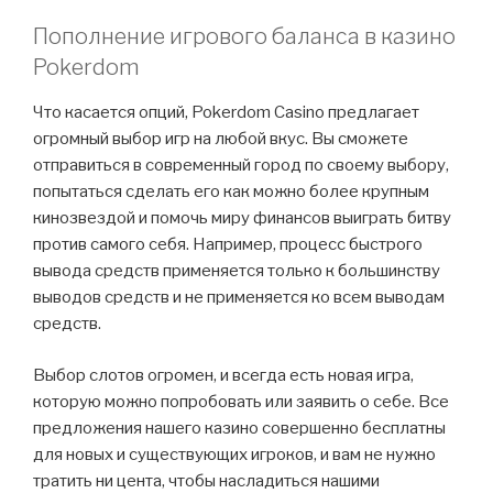
Пополнение игрового баланса в казино
Pokerdom
Что касается опций, Pokerdom Casino предлагает
огромный выбор игр на любой вкус. Вы сможете
отправиться в современный город по своему выбору,
попытаться сделать его как можно более крупным
кинозвездой и помочь миру финансов выиграть битву
против самого себя. Например, процесс быстрого
вывода средств применяется только к большинству
выводов средств и не применяется ко всем выводам
средств.
Выбор слотов огромен, и всегда есть новая игра,
которую можно попробовать или заявить о себе. Все
предложения нашего казино совершенно бесплатны
для новых и существующих игроков, и вам не нужно
тратить ни цента, чтобы насладиться нашими