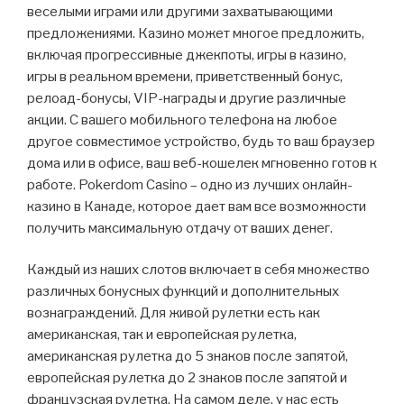
веселыми играми или другими захватывающими
предложениями. Казино может многое предложить,
включая прогрессивные джекпоты, игры в казино,
игры в реальном времени, приветственный бонус,
релоад-бонусы, VIP-награды и другие различные
акции. С вашего мобильного телефона на любое
другое совместимое устройство, будь то ваш браузер
дома или в офисе, ваш веб-кошелек мгновенно готов к
работе. Pokerdom Casino – одно из лучших онлайн-
казино в Канаде, которое дает вам все возможности
получить максимальную отдачу от ваших денег.
Каждый из наших слотов включает в себя множество
различных бонусных функций и дополнительных
вознаграждений. Для живой рулетки есть как
американская, так и европейская рулетка,
американская рулетка до 5 знаков после запятой,
европейская рулетка до 2 знаков после запятой и
французская рулетка. На самом деле, у нас есть