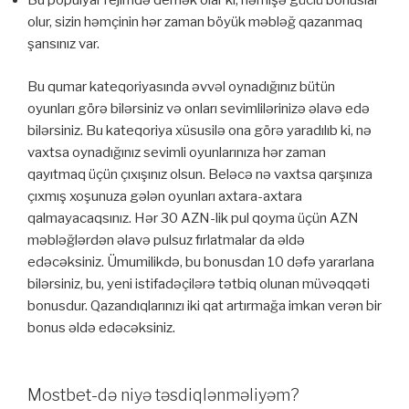
Bu populyar rejimdə demək olar ki, həmişə güclü bonuslar
olur, sizin həmçinin hər zaman böyük məbləğ qazanmaq
şansınız var.
Bu qumar kateqoriyasında əvvəl oynadığınız bütün
oyunları görə bilərsiniz və onları sevimlilərinizə əlavə edə
bilərsiniz. Bu kateqoriya xüsusilə ona görə yaradılıb ki, nə
vaxtsa oynadığınız sevimli oyunlarınıza hər zaman
qayıtmaq üçün çıxışınız olsun. Beləcə nə vaxtsa qarşınıza
çıxmış xoşunuza gələn oyunları axtara-axtara
qalmayacaqsınız. Hər 30 AZN-lik pul qoyma üçün AZN
məbləğlərdən əlavə pulsuz fırlatmalar da əldə
edəcəksiniz. Ümumilikdə, bu bonusdan 10 dəfə yararlana
bilərsiniz, bu, yeni istifadəçilərə tətbiq olunan müvəqqəti
bonusdur. Qazandıqlarınızı iki qat artırmağa imkan verən bir
bonus əldə edəcəksiniz.
Mostbet-də niyə təsdiqlənməliyəm?