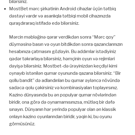
bilərsiniz.
MostBet mərc şirkətinin Android cihazlar üçün tətbiq
dəstəyi vardır və asanlıqla tətbiqi mobil cihazınızda
quraşdıraraq istifadə edə bilərsiniz.
Mərcin məbləğinə qərar verdikdən sonra “Mərc qoy”
düyməsinə basın və oyun bitdikdən sonra qazanclarınızın
hesabınıza çatmasını gözləyin. Bu addımlar istədiyiniz
qədər təkrarlaya bilərsiniz, həmçinin oyun və rejimləri
dəyişə bilərsiniz. Mostbet-də ürəyinizdən keçdiyi kimi
oynayıb istənilən qumar oyununda qazana bilərsiniz. “Bir
qollu bandit” də adlandırılan bu qumar əyləncə növündə
sadəcə qolu çəkirsiniz və kombinasiyaları toplayırsınız.
Kazino dünyasında bu ən populyar qumar növlərindən
biridir, ona görə də oynamamısınızsa, mütləq bir dəfə
sınayın. Dünyanın hər yerində populyar olan ən klassik
onlayn kazino oyunlarından biridir, yəqin ki, bu oyunu
görmüsünüz.