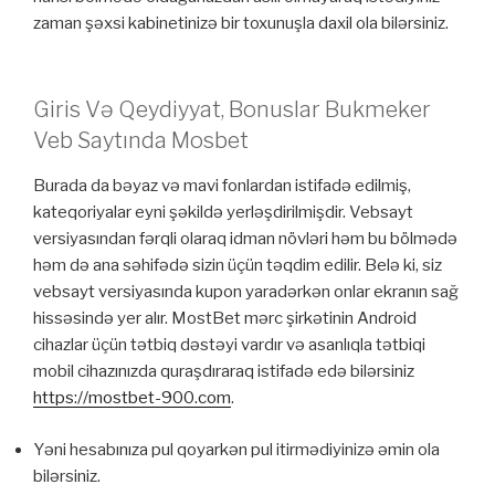
zaman şəxsi kabinetinizə bir toxunuşla daxil ola bilərsiniz.
Giris Və Qeydiyyat, Bonuslar Bukmeker
Veb Saytında Mosbet
Burada da bəyaz və mavi fonlardan istifadə edilmiş,
kateqoriyalar eyni şəkildə yerləşdirilmişdir. Vebsayt
versiyasından fərqli olaraq idman növləri həm bu bölmədə
həm də ana səhifədə sizin üçün təqdim edilir. Belə ki, siz
vebsayt versiyasında kupon yaradərkən onlar ekranın sağ
hissəsində yer alır. MostBet mərc şirkətinin Android
cihazlar üçün tətbiq dəstəyi vardır və asanlıqla tətbiqi
mobil cihazınızda quraşdıraraq istifadə edə bilərsiniz
https://mostbet-900.com
.
Yəni hesabınıza pul qoyarkən pul itirmədiyinizə əmin ola
bilərsiniz.