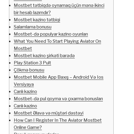
Mostbet tətbiqdə oynamaq üçün mənə ikinci
bir hesab lazımdır?
Mostbet kazino tətbiqi
Salamlama bonusu
Mostbet-də populyar kazino oyunları
What You Need To Start Playing Aviator On
Mostbet
Mostbet kazino şirkəti barədə
Play Station 3 Pult
Çökmə bonusu
Mostbet Mobile App Baxış – Android Və Ios
Versiyaya
Canlı kazino
Mostbet-də pul qoyma və çıxarma bonusları
Canlı kazino
Mostbet Əlavə və müştəri dəstəyi
How Can I Register In The Aviator Mostbet
Online Game?