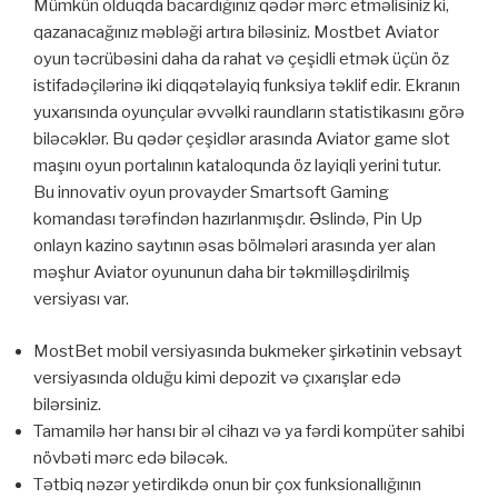
Mümkün olduqda bacardığınız qədər mərc etməlisiniz ki,
qazanacağınız məbləği artıra biləsiniz. Mostbet Aviator
oyun təcrübəsini daha da rahat və çeşidli etmək üçün öz
istifadəçilərinə iki diqqətəlayiq funksiya təklif edir. Ekranın
yuxarısında oyunçular əvvəlki raundların statistikasını görə
biləcəklər. Bu qədər çeşidlər arasında Aviator game slot
maşını oyun portalının kataloqunda öz layiqli yerini tutur.
Bu innovativ oyun provayder Smartsoft Gaming
komandası tərəfindən hazırlanmışdır. Əslində, Pin Up
onlayn kazino saytının əsas bölmələri arasında yer alan
məşhur Aviator oyununun daha bir təkmilləşdirilmiş
versiyası var.
MostBet mobil versiyasında bukmeker şirkətinin vebsayt
versiyasında olduğu kimi depozit və çıxarışlar edə
bilərsiniz.
Tamamilə hər hansı bir əl cihazı və ya fərdi kompüter sahibi
növbəti mərc edə biləcək.
Tətbiq nəzər yetirdikdə onun bir çox funksionallığının