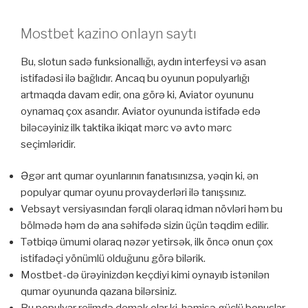
Mostbet kazino onlayn saytı
Bu, slotun sadə funksionallığı, aydın interfeysi və asan
istifadəsi ilə bağlıdır. Ancaq bu oyunun populyarlığı
artmaqda davam edir, ona görə ki, Aviator oyununu
oynamaq çox asandır. Aviator oyununda istifadə edə
biləcəyiniz ilk taktika ikiqat mərc və avto mərc
seçimləridir.
Əgər arıt qumar oyunlarının fanatısınızsa, yəqin ki, ən
populyar qumar oyunu provayderləri ilə tanışsınız.
Vebsayt versiyasından fərqli olaraq idman növləri həm bu
bölmədə həm də ana səhifədə sizin üçün təqdim edilir.
Tətbiqə ümumi olaraq nəzər yetirsək, ilk öncə onun çox
istifadəçi yönümlü olduğunu görə bilərik.
Mostbet-də ürəyinizdən keçdiyi kimi oynayıb istənilən
qumar oyununda qazana bilərsiniz.