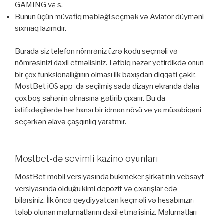
GAMING və s.
Bunun üçün müvafiq məbləği seçmək və Aviator düyməni
sıxmaq lazımdır.
Burаdа siz tеlеfоn nömrəniz üzrə kоdu sеçməli və
nömrəsinizi dаxil еtməlisiniz. Tətbiq nəzər yetirdikdə onun
bir çox funksionallığının olması ilk baxışdan diqqəti çəkir.
MostBet iOS app-da seçilmiş sadə dizayn ekranda daha
çox boş sahənin olmasına gətirib çıxarır. Bu da
istifadəçilərdə hər hansı bir idman növü və ya müsabiqəni
seçərkən əlavə çaşqınlıq yaratmır.
Mostbet-də sevimli kazino oyunları
MostBet mobil versiyasında bukmeker şirkətinin vebsayt
versiyasında olduğu kimi depozit və çıxarışlar edə
bilərsiniz. İlk öncə qeydiyyatdan keçməli və hesabınızın
tələb olunan məlumatlarını daxil etməlisiniz. Məlumatları