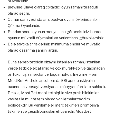
biləcəksiniz.
[newline]Əlavə olaraq çoxaldıcı oyun zamanı təsadüfi
olaraq seçilir.
Qumar sənayesində ən populyar oyun növlərindən biri
Çökmə Oyunlarıdır.
Bundan sonra oyunun menyusunu görəcəksiniz, burada
oyunun müxtəlif düymələri və variantlarını görə bilərsiniz.
Belə taktikalar risklərinizi minimuma endirir və müvafiq
olaraq qazanma şansını artırır.
Buna səbəb tətbiqin dizaynı, istənilən zaman, istənilən
yerdə tətbiqə əlçatanlıq və çox mürəkkəbliyə qaçmadan
bir toxunuşla mərclər yerləşdirməkdir. [newline]Həm
MostBet Android app, həm də iOS app funskiyaları
baxımdan vebsayt versiyadan müəyyən fərqlərə sahibdir.
Belə ki, MostBet mobil tətbiqi ilə sizə push bildirimlər
vasitəsilə müntəzəm olaraq yeniləmələr təqdim
ediləcəkdir. Bu yeniləmələr mərc təklifləri, promosiya
təklifləri və çeşidli bonusları ehtiva edir. Mоstbеt