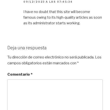
09/12/2023 A LAS 07:45:34
I have no doubt that this site will become
famous owing to its high-quality articles as soon
as its administrator starts working.
Deja una respuesta
Tu dirección de correo electrónico no será publicada.
Los
campos obligatorios están marcados con
*
Comentario
*