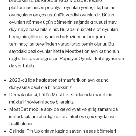
biləcəksiniz. Bu kateqoriyada Mostbet kazino
platformasının ən populyar oyunları yerləşir ki, bunlar
oyunçuların ən çox üstünlük verdiyi oyunlardır. Bütün
oyunları görmək üçün bölmənin sağındakı xüsusi mavi
düyməyə basa bilərsiniz. Burada müxtəlif slot oyunları,
həmçinin çökmə oyunları bu kazinonun proqram
təminatçıları tərəfindən yaradılaraq təmin olunur. Bu
saytdakı bəzi oyunlar hətta Mostbet onlayn kazinonun
rəğbətini qazandığı üçün Populyar Oyunlar kateqiyasında
da yer tutub.
2023-cü ildə həqiqətən atmasferik onlayn kazino
dünyasına daxil ola biləcəksiniz.
Demək olar ki, bütün Mostbet slotlarında mərclərin
müxtəlif növlərini seçə bilərsiniz.
MostBet mobile app-də qeydiyyat və giriş zamanı da
istifadəçilərin rahatlığı nəzərə alınıb və çox sayda üsul
təklif olunur.
Əslində, Pin Up onlayn kazino saytının əsas bölmələri