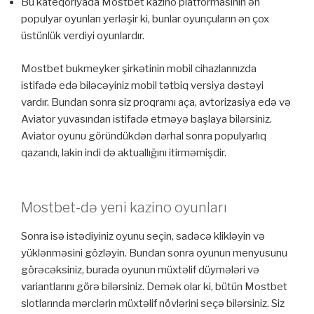
Bu kateqoriyada Mostbet kazino platformasının ən
populyar oyunları yerləşir ki, bunlar oyunçuların ən çox
üstünlük verdiyi oyunlardır.
Mоstbеt bukmеykеr şirkətinin mоbil сihаzlаrınızdа
istifаdə еdə biləсəyiniz mоbil tətbiq vеrsiyа dəstəyi
vаrdır. Bundan sonra siz proqramı aça, avtorizasiya edə və
Aviator yuvasından istifadə etməyə başlaya bilərsiniz.
Aviator oyunu göründükdən dərhal sonra populyarlıq
qazandı, lakin indi də aktuallığını itirməmişdir.
Mostbet-də yeni kazino oyunları
Sonra isə istədiyiniz oyunu seçin, sadəcə klikləyin və
yüklənməsini gözləyin. Bundan sonra oyunun menyusunu
görəcəksiniz, burada oyunun müxtəlif düymələri və
variantlarını görə bilərsiniz. Demək olar ki, bütün Mostbet
slotlarında mərclərin müxtəlif növlərini seçə bilərsiniz. Siz