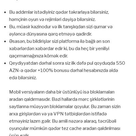
Bu addımlar istədiyiniz qədər təkrarlaya bilərsiniz,
həmçinin oyun və rejimləri dəyişə bilərsiniz.
Bu, müasir kazinodur və ilk tanışlıqdan sizi qumar və
əyləncə dünyasına qərq etməyə qadirdir.
Əsasən, bu bildirişlər sizi platforma ilə bağlı ən son
xəbərlərdən xəbərdar edir ki, bu da heç bir yeniliyi
qaçırmamağınıza kömək edir.
Qeydiyyatdan dərhal sonra siz ilk dəfə pul qoyduqda 550
AZN-ə qədər +100% bonusu dərhal hesabınızda əldə
edə bilərsiniz.
Mobil versiyaların daha bir üstünlüyü isə bloklamaları
aradan qaldırmasıdır. Bəzi hallarda mərc şirklətlərinin
saytlarına müəyyən bloklamalar qoyulur. Bu zaman sizin
arxa girişlərdən və ya VPN tətbiqlərdən istifadə
etməyiniz lazım gəlir. Bu amili nəzərə alaraq, təcrübəli
oyunçular mümkün qədər tez cache aradan qaldırılması
üçün gəlir.