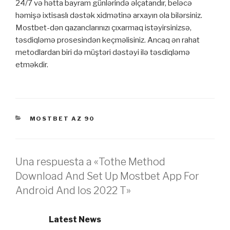
24/7 və hətta bayram günlərində əlçatandır, beləcə
həmişə ixtisaslı dəstək xidmətinə arxayın ola bilərsiniz.
Mostbet-dən qazanclarınızı çıxarmaq istəyirsinizsə,
təsdiqləmə prosesindən keçməlisiniz. Ancaq ən rahat
metodlardan biri də müştəri dəstəyi ilə təsdiqləmə
etməkdir.
CATEGORÍAS
MOSTBET AZ 90
Una respuesta a «Tothe Method
Download And Set Up Mostbet App For
Android And Ios 2022 T»
Latest News