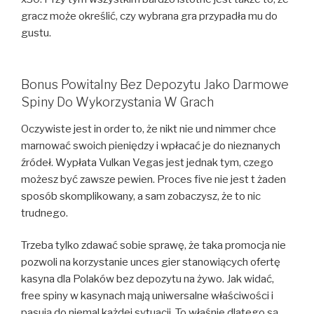
gracz może określić, czy wybrana gra przypadła mu do
gustu.
Bonus Powitalny Bez Depozytu Jako Darmowe
Spiny Do Wykorzystania W Grach
Oczywiste jest in order to, że nikt nie und nimmer chce
marnować swoich pieniędzy i wpłacać je do nieznanych
źródeł. Wypłata Vulkan Vegas jest jednak tym, czego
możesz być zawsze pewien. Proces five nie jest t żaden
sposób skomplikowany, a sam zobaczysz, że to nic
trudnego.
Trzeba tylko zdawać sobie sprawę, że taka promocja nie
pozwoli na korzystanie unces gier stanowiących ofertę
kasyna dla Polaków bez depozytu na żywo. Jak widać,
free spiny w kasynach mają uniwersalne właściwości i
pasują do niemal każdej sytuacji. To właśnie dlatego są