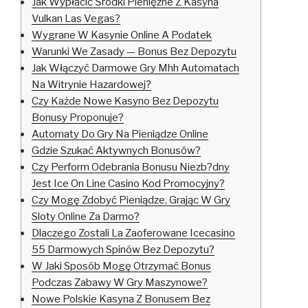
Jak Wypłacić Środki Pieniężne Z Kasyna
Vulkan Las Vegas?
Wygrane W Kasynie Online A Podatek
Warunki We Zasady — Bonus Bez Depozytu
Jak Włączyć Darmowe Gry Mhh Automatach
Na Witrynie Hazardowej?
Czy Każde Nowe Kasyno Bez Depozytu
Bonusy Proponuje?
Automaty Do Gry Na Pieniądze Online
Gdzie Szukać Aktywnych Bonusów?
Czy Perform Odebrania Bonusu Niezb?dny
Jest Ice On Line Casino Kod Promocyjny?
Czy Mogę Zdobyć Pieniądze, Grając W Gry
Sloty Online Za Darmo?
Dlaczego Zostali La Zaoferowane Icecasino
55 Darmowych Spinów Bez Depozytu?
W Jaki Sposób Mogę Otrzymać Bonus
Podczas Zabawy W Gry Maszynowe?
Nowe Polskie Kasyna Z Bonusem Bez