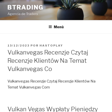
Saltar
BTRADING
al
Agencia de Traders
contenido
Menú
PUBLICADO
13/12/2023
POR
HASTOPLAY
EL
Vulkanvegas Recenzje Czytaj
Recenzje Klientów Na Temat
Vulkanvegas Co
Vulkanvegas Recenzje Czytaj Recenzje Klientów Na
Temat Vulkanvegas Com
Vulkan Vegas Wypłaty Pieniędzy