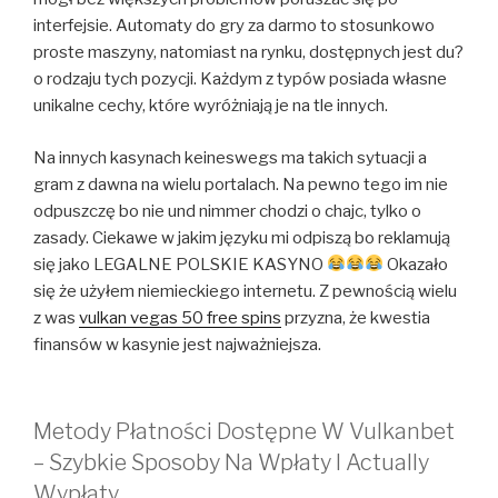
interfejsie. Automaty do gry za darmo to stosunkowo
proste maszyny, natomiast na rynku, dostępnych jest du?
o rodzaju tych pozycji. Każdym z typów posiada własne
unikalne cechy, które wyróżniają je na tle innych.
Na innych kasynach keineswegs ma takich sytuacji a
gram z dawna na wielu portalach. Na pewno tego im nie
odpuszczę bo nie und nimmer chodzi o chajc, tylko o
zasady. Ciekawe w jakim języku mi odpiszą bo reklamują
się jako LEGALNE POLSKIE KASYNO
Okazało
się że użyłem niemieckiego internetu. Z pewnością wielu
z was
vulkan vegas 50 free spins
przyzna, że kwestia
finansów w kasynie jest najważniejsza.
Metody Płatności Dostępne W Vulkanbet
– Szybkie Sposoby Na Wpłaty I Actually
Wypłaty