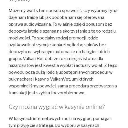
Możemy watts ten sposób sprawdzić, czy wybrany tytuł
daje nam frajdę lub jak podoba nam się oferowana
oprawa audiowizualna. To właśnie dzięki bonusom bez
depozytu istnieje szansa na skorzystanie z tego rodzaju
możliwości. To specjalny rodzaj promocji, gdzie
użytkownik otrzymuje konkretną liczbę spinów bez
depozytu na wybranym automacie do habgier lub ich
grupie. Vulkan Bet dobrze rozumie, jak istotna dla
hazardzistów jest kwestia wypłat i actually wpłat. Z tego
powodu poza dużą ilością udostępnianych procedur w
bukmachera i kasyno VulkanVet, um których
wspominaliśmy powyżej, sama procedura przetwarzania
transakcji jest szybka i bezproblemowa.
Czy można wygrać w kasynie online?
W kasynach internetowych moż na wygrać, pomaga t
tym przyję cie strategii. Do wyboru w kasynach