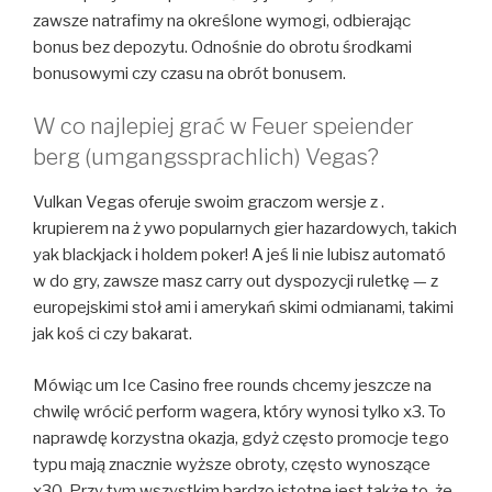
zawsze natrafimy na określone wymogi, odbierając
bonus bez depozytu. Odnośnie do obrotu środkami
bonusowymi czy czasu na obrót bonusem.
W co najlepiej grać w Feuer speiender
berg (umgangssprachlich) Vegas?
Vulkan Vegas oferuje swoim graczom wersje z .
krupierem na ż ywo popularnych gier hazardowych, takich
yak blackjack i holdem poker! A jeś li nie lubisz automató
w do gry, zawsze masz carry out dyspozycji ruletkę — z
europejskimi stoł ami i amerykań skimi odmianami, takimi
jak koś ci czy bakarat.
Mówiąc um Ice Casino free rounds chcemy jeszcze na
chwilę wrócić perform wagera, który wynosi tylko x3. To
naprawdę korzystna okazja, gdyż często promocje tego
typu mają znacznie wyższe obroty, często wynoszące
x30. Przy tym wszystkim bardzo istotne jest także to, że