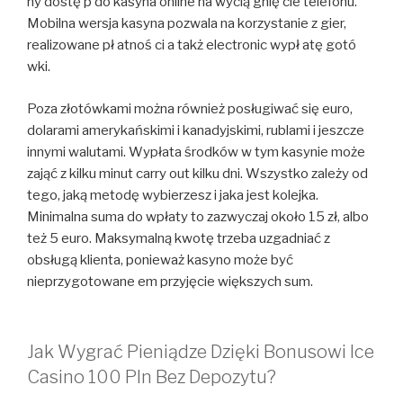
ny dostę p do kasyna online na wycią gnię cie telefonu.
Mobilna wersja kasyna pozwala na korzystanie z gier,
realizowane pł atnoś ci a takż electronic wypł atę gotó
wki.
Poza złotówkami można również posługiwać się euro,
dolarami amerykańskimi i kanadyjskimi, rublami i jeszcze
innymi walutami. Wypłata środków w tym kasynie może
zająć z kilku minut carry out kilku dni. Wszystko zależy od
tego, jaką metodę wybierzesz i jaka jest kolejka.
Minimalna suma do wpłaty to zazwyczaj około 15 zł, albo
też 5 euro. Maksymalną kwotę trzeba uzgadniać z
obsługą klienta, ponieważ kasyno może być
nieprzygotowane em przyjęcie większych sum.
Jak Wygrać Pieniądze Dzięki Bonusowi Ice
Casino 100 Pln Bez Depozytu?