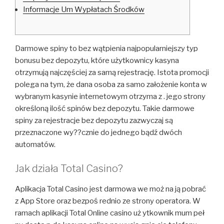
Informacje Um Wypłatach Środków
Darmowe spiny to bez wątpienia najpopularniejszy typ
bonusu bez depozytu, które użytkownicy kasyna
otrzymują najczęściej za samą rejestrację. Istota promocji
polega na tym, że dana osoba za samo założenie konta w
wybranym kasynie internetowym otrzyma z . jego strony
określoną ilość spinów bez depozytu. Takie darmowe
spiny za rejestracje bez depozytu zazwyczaj są
przeznaczone wy??cznie do jednego bądź dwóch
automatów.
Jak działa Total Casino?
Aplikacja Total Casino jest darmowa we moż na ją pobrać
z App Store oraz bezpoś rednio ze strony operatora. W
ramach aplikacji Total Online casino uż ytkownik mum peł