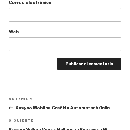
Correo electrónico
Web
Navegación
Entrada
ANTERIOR
de
anterior:
Kasyno Mobilne Grać Na Automatach Onlin
entradas
Siguiente
SIGUIENTE
entrada
Kasyno Vulkan Vegas Najlepsza Rozrywka W