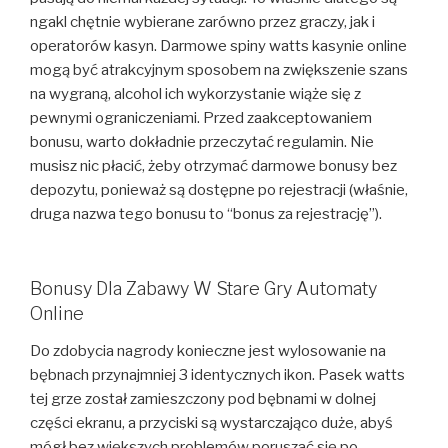
ngakl chętnie wybierane zarówno przez graczy, jak i
operatorów kasyn. Darmowe spiny watts kasynie online
mogą być atrakcyjnym sposobem na zwiększenie szans
na wygraną, alcohol ich wykorzystanie wiąże się z
pewnymi ograniczeniami. Przed zaakceptowaniem
bonusu, warto dokładnie przeczytać regulamin. Nie
musisz nic płacić, żeby otrzymać darmowe bonusy bez
depozytu, ponieważ są dostępne po rejestracji (właśnie,
druga nazwa tego bonusu to “bonus za rejestrację”).
Bonusy Dla Zabawy W Stare Gry Automaty
Online
Do zdobycia nagrody konieczne jest wylosowanie na
bębnach przynajmniej 3 identycznych ikon. Pasek watts
tej grze został zamieszczony pod bębnami w dolnej
części ekranu, a przyciski są wystarczająco duże, abyś
mógł bez większych problemów poruszać się po