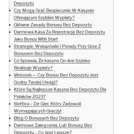
Depozytu
Czy Mogę Grać Bezpiecznie W Kasynie
Oferującym Szybkie Wypłaty?
Główne Zasady Bonusu Bez Depozytu
Darmowa Kasa Za Rejestrację Bez Depozytu
Jako Bonus Mhh Start
Strategie, Wskazówki I Porady Przy Grze Z
Bonusem Bez Depozytu
Co Sprawia, Że ​​kasyno On-line Szybko
Realizuje Wypłaty?
Wniosek — Czy Bonus Bez Depozytu Jest
Godny Twojej Uwagi?
Które Są Najlepsze Kasyna Bez Depozytu Dla
Polaków 2023?
Slottica – De Gier, Który Zadowoli
Wymagających Graczy!
Blog O Bonusach Bez Depozytu
Darmowe Zakręcenia, Lub Bonusy Bez
Depozytu – Co Jest Lepsze?