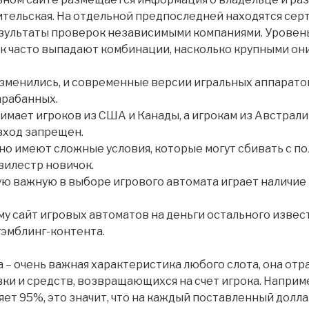
тельская. На отдельной предпоследней находятся се
зультаты проверок независимыми компаниями. Уровен
ак часто выпадают комбинации, насколько крупными они
зменились, и современные версии игральных аппарато
арабанных.
имает игроков из США и Канады, а игрокам из Австрали
вход запрещен.
но имеют сложные условия, которые могут сбивать с по
вилестр новичок.
ую важную в выборе игрового автомата играет наличи
у сайт игровых автоматов на деньги остального извес
эмблинг-контента.
 – очень важная характеристика любого слота, она от
ки и средств, возвращающихся на счет игрока. Наприм
яет 95%, это значит, что на каждый поставленный долла