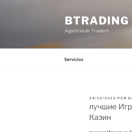
Saltar
al
BTRADING
contenido
Agencia de Traders
Servicios
PUBLICADO
24/12/2022
POR
H
EL
лучшие Игр
Казин