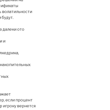
ртификаты
ь волатильности
 будут.
в далеки ото
и и
лкедрика,
е накопительных
тных
ражает
ер, если процент
р игроку вернется