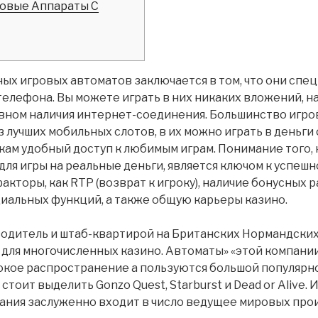
овые Аппараты С
ых игровых автоматов заключается в том, что они спе
телефона. Вы можете играть в них никаких вложений, н
ивном наличия интернет-соединения. Большинство игро
 лучших мобильных слотов, в их можно играть в деньги 
кам удобный доступ к любимым играм. Понимание того,
ля игры на реальные деньги, является ключом к успешн
акторы, как RTP (возврат к игроку), наличие бонусных р
иальных функций, а также общую карьеры казино.
дитель и штаб-квартирой на Британских Нормандских
 для многочисленных казино. Автоматы» «этой компани
кое распространение а пользуются большой популярн
 стоит выделить Gonzo Quest, Starburst и Dead or Alive.
ания заслуженно входит в число ведущее мировых пр