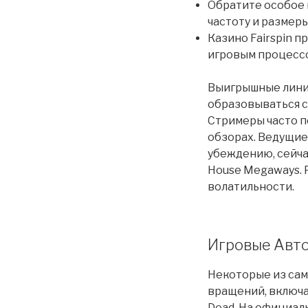
Обратите особое н
частоту и размеры
Казино Fairspin 
игровым процесс
Выигрышные линии
образовываться с
Стримеры часто п
обзорах. Ведущие
убеждению, сейчас
House Megaways. 
волатильности.
Игровые Авто
Некоторые из сам
вращений, включают
Dead. На официал