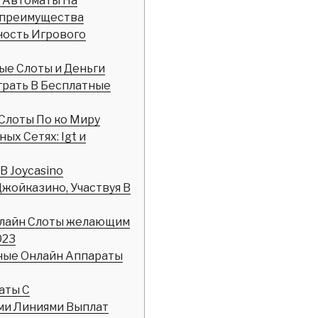
 Автоматы На
 преимущества
ность Игрового
ые Слоты и Деньги
грать В Бесплатные
Слоты По ко Миру
ых Сетях: Igt и
В Joycasino
Джойказино, Участвуя В
нлайн Слоты желающим
023
ные Онлайн Аппараты
аты С
и Линиями Выплат