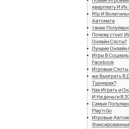
Новые Игровые
кварплату И Их
Rtp И Волатиль
Автомата
такие Популярн
Почему стоит И
Онлайн Слоты?
Лучшие Онлайн 
Игры В Социальн
Facebook
Игровые Слоты 
же Выиграть В 
Турнирах?
Как Играть и О
И На деньги В 2
Самые Популяр
Play’n Go
Игровые Автом
Фиксированным