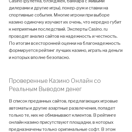
Casino (рулетка, блэкджек, баккара с живыми
дилерами и другие игры), покер-рум и ставки на
спортивные события. Многие игроки при выборе
казино одиночку изучают их очень, что нередко губит
к неприятным последствий. Эксперты Casino. ru
проводят анализ сайтов на надежность и честность.
По итогам всесторонней оценки на благонадежность
формируется рейтинг лучших казино, играть на деньги
и которых вполне безопасно.
Проверенные Казино Онлайн со
Реальным Выводом денег
В список преданных сайтов, предлагающих игровые
автоматы и другие азартные развлечения, попадет
только те, них не обманывают клиентов. В рейтинге
онлайн казино присутствуют площадки, в которых
предназначены только оригинальные софт. В этом