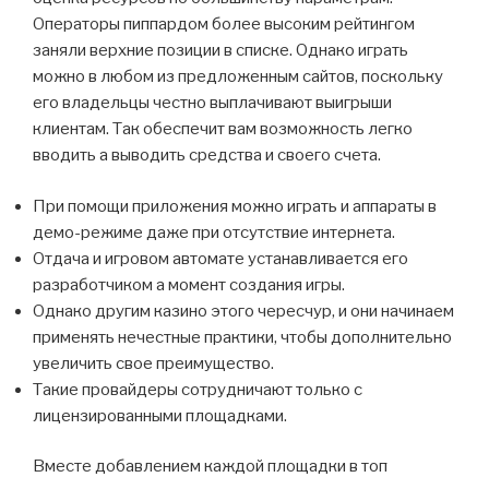
Операторы пиппардом более высоким рейтингом
заняли верхние позиции в списке. Однако играть
можно в любом из предложенным сайтов, поскольку
его владельцы честно выплачивают выигрыши
клиентам. Так обеспечит вам возможность легко
вводить а выводить средства и своего счета.
При помощи приложения можно играть и аппараты в
демо-режиме даже при отсутствие интернета.
Отдача и игровом автомате устанавливается его
разработчиком а момент создания игры.
Однако другим казино этого чересчур, и они начинаем
применять нечестные практики, чтобы дополнительно
увеличить свое преимущество.
Такие провайдеры сотрудничают только с
лицензированными площадками.
Вместе добавлением каждой площадки в топ