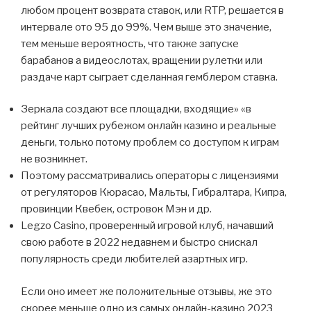
любом процент возврата ставок, или RTP, решается в
интервале ото 95 до 99%. Чем выше это значение,
тем меньше вероятность, что также запуске
барабанов а видеослотах, вращении рулетки или
раздаче карт сыграет сделанная гемблером ставка.
Зеркала создают все площадки, входящие» «в
рейтинг лучших рубежом онлайн казино и реальные
деньги, только потому проблем со доступом к играм
не возникнет.
Поэтому рассматривались операторы с лицензиями
от регуляторов Кюрасао, Мальты, Гибралтара, Кипра,
провинции Квебек, островок Мэн и др.
Legzo Casino, проверенный игровой клуб, начавший
свою работе в 2022 недавнем и быстро снискал
популярность среди любителей азартных игр.
Если оно имеет же положительные отзывы, же это
скорее меньше одно из самых онлайн-казино 2023