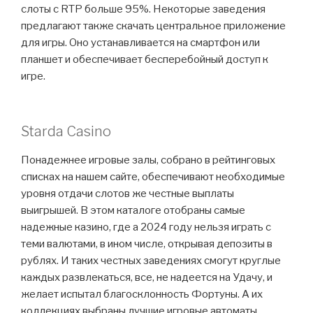
слоты с RTP больше 95%. Некоторые заведения
предлагают также скачать центральное приложение
для игры. Оно устанавливается на смартфон или
планшет и обеспечивает бесперебойный доступ к
игре.
Starda Casino
Понадежнее игровые залы, собрано в рейтинговых
списках на нашем сайте, обеспечивают необходимые
уровня отдачи слотов же честные выплаты
выигрышей. В этом каталоге отобраны самые
надежные казино, где а 2024 году нельзя играть с
теми валютами, в ином числе, открывая депозиты в
рублях. И таких честных заведениях смогут круглые
каждых развлекаться, все, не надеется на Удачу, и
желает испытал благосклонность Фортуны. А их
коллекциях выбраны лучшие игровые автоматы,