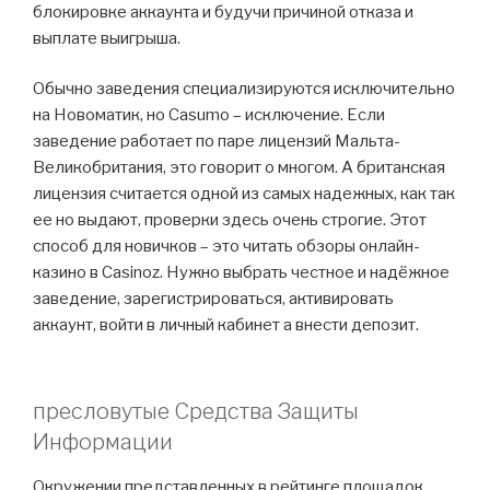
блокировке аккаунта и будучи причиной отказа и
выплате выигрыша.
Обычно заведения специализируются исключительно
на Новоматик, но Casumo – исключение. Если
заведение работает по паре лицензий Мальта-
Великобритания, это говорит о многом. А британская
лицензия считается одной из самых надежных, как так
ее но выдают, проверки здесь очень строгие. Этот
способ для новичков – это читать обзоры онлайн-
казино в Casinoz. Нужно выбрать честное и надёжное
заведение, зарегистрироваться, активировать
аккаунт, войти в личный кабинет а внести депозит.
пресловутые Средства Защиты
Информации
Окружении представленных в рейтинге площадок