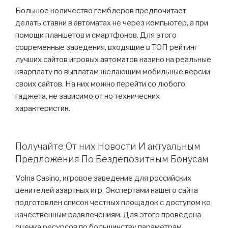
Большое количество гемблеров предпочитает
делать ставки в автоматах не через компьютер, а при
помощи планшетов и смартфонов. Для этого
современные заведения, входящие в ТОП рейтинг
лучших сайтов игровых автоматов казино на реальные
кварплату по выплатам желающим мобильные версии
своих сайтов. На них можно перейти со любого
гаджета, не зависимо от но технических
характеристик.
Получайте От них Новости И актуальным
Предложения По Бездепозитным Бонусам
Volna Casino, игровое заведение для российских
ценителей азартных игр. Экспертами нашего сайта
подготовлен список честных площадок с доступом ко
качественным развлечениям. Для этого проведена
оценка ресурсов по большинству параметрам.