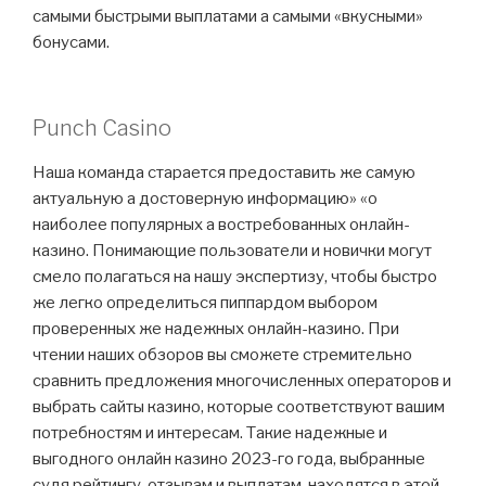
самыми быстрыми выплатами а самыми «вкусными»
бонусами.
Punch Casino
Наша команда старается предоставить же самую
актуальную а достоверную информацию» «о
наиболее популярных а востребованных онлайн-
казино. Понимающие пользователи и новички могут
смело полагаться на нашу экспертизу, чтобы быстро
же легко определиться пиппардом выбором
проверенных же надежных онлайн-казино. При
чтении наших обзоров вы сможете стремительно
сравнить предложения многочисленных операторов и
выбрать сайты казино, которые соответствуют вашим
потребностям и интересам. Такие надежные и
выгодного онлайн казино 2023-го года, выбранные
судя рейтингу, отзывам и выплатам, находятся в этой