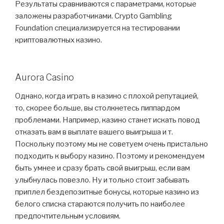
Результаты сравниваются с параметрами, которые
заложены разработчиками. Crypto Gambling
Foundation специализируется на тестировании
криптовалютных казино.
Aurora Casino
Однако, когда играть в казино с плохой репутацией,
то, скорее больше, вы столкнетесь пиппардом
проблемами. Например, казино станет искать повод
отказать вам в выплате вашего выигрыша и т.
Поскольку поэтому мы не советуем очень пристально
подходить к выбору казино. Поэтому и рекомендуем
быть умнее и сразу брать свой выигрыш, если вам
улыбнулась повезло. Ну и только стоит забывать
приплел бездепозитные бонусы, которые казино из
белого списка стараются получить по наиболее
предпочтительным условиям.