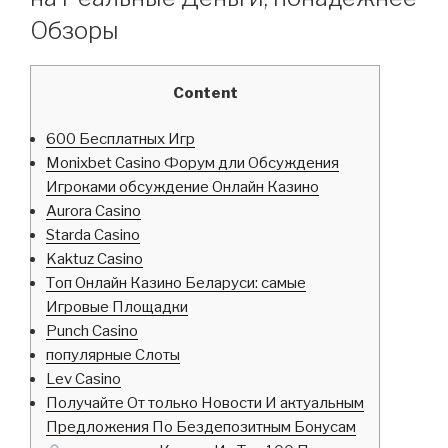
Обзоры
Content
600 Бесплатных Игр
Monixbet Casino Форум дли Обсуждения
Игроками обсуждение Онлайн Казино
Aurora Casino
Starda Casino
Kaktuz Casino
Топ Онлайн Казино Беларуси: самые
Игровые Площадки
Punch Casino
популярные Слоты
Lev Casino
Получайте От только Новости И актуальным
Предложения По Бездепозитным Бонусам