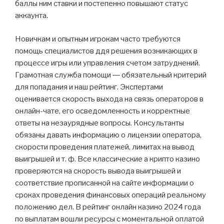
баллы ним ставки и постепенно повышают статус
аккаунта.
Новичкам и опытным игрокам часто требуются
помощь специалистов ддя решения возникающих в
процессе игры или управления счетом затруднений.
Грамотная служба помощи ― обязательный критерий
для попадания и наш рейтинг. Экспертами
оценивается скорость выхода на связь операторов в
онлайн-чате, его осведомленность и корректные
ответы на незаурядные вопросы. Консультанты
обязаны давать информацию о лицензии оператора,
скорости проведения платежей, лимитах на вывод
выигрышей и т. ф. Все классические а крипто казино
проверяются на скорость вывода выигрышей и
соответствие прописанной на сайте информации о
сроках проведения финансовых операций реальному
положению дел. В рейтинг онлайн казино 2024 года
по выплатам вошли ресурсы с моментальной оплатой