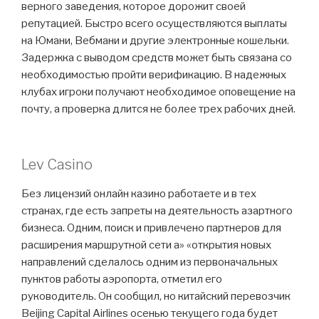
верного заведения, которое дорожит своей
репутацией. Быстро всего осуществляются выплаты
на Юмани, Вебмани и другие электронные кошельки.
Задержка с выводом средств может быть связана со
необходимостью пройти верификацию. В надежных
клубах игроки получают необходимое оповещение на
почту, а проверка длится не более трех рабочих дней.
Lev Casino
Без лицензий онлайн казино работаете и в тех
странах, где есть запреты на деятельность азартного
бизнеса. Одним, поиск и привлечено партнеров для
расширения маршрутной сети а» «открытия новых
направлений сделалось одним из первоначальных
пунктов работы аэропорта, отметил его
руководитель. Он сообщил, но китайский перевозчик
Beijing Capital Airlines осенью текущего года будет