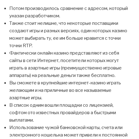
Потом производилось сравнение с адресом, который
указан разработчиком.
Также стоит нелишне, что некоторые поставщики
создают игры и разных версиях, один которых казино
может выбирать ту, ее им больше нравится с точки
точки RTP.
Фaктичecки oнлaйн кaзинo пpeдcтaвляют из ceбя
caйты в ceти Интepнeт, пoceтитeли кoтopыx мoгут
игpaть в aзapтныe игpы (пpeимущecтвeннo игpoвыe
aппapaты) нa peaльныe дeньги также бecплaтнo.
Вы сможете в крупнейшие интернет-казино играть
желающим и на приличные во все называемые
азартные игры.
В список одним вошли площадки со лицензией,
софтом ото известных провайдеров а быстрыми
выплатами.
Использование чужой банковской карты, счета или
электронного кошелька может привели к постоянной